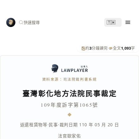
🇹🇼
快速搜尋
約
3
分鐘讀完
·
全文
1,093
字
資料來源：司法院裁判書系統
臺灣彰化地方法院民事裁定
109年度訴字第1065號
返還租賃物等
·
民事
·
裁判日期 110 年 05 月 20 日
法官
歐家佑