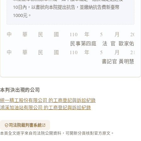
10日內，以書狀向本院提出抗告，並繳納抗告費新臺幣
1000元。
一
鍵
複
中　　華　　民　　國　　110 　年　　5 　　月　　20
製
                  民事第四庭    法  官  歐家佑
全
文
中　　華　　民　　國　　110 　年　　5 　　月　　21
                                 書記官 黃明慧
複製給 AI
去換行複製
匯出 PDF
精美列印
本判決出現的公司
下載 Word
下載 .md
統一精工股份有限公司 的工商登記與訴訟紀錄
列印
鴻溪加油站有限公司 的工商登記與訴訟紀錄
含信
箋底
紋
（關
司法院裁判書系統
閉＝
本頁全文逐字來自司法院公開資料，可開新分頁核對官方原文。
純淨
白