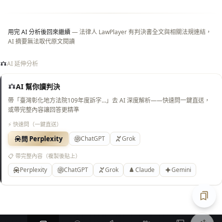
底）
用完 AI 分析後回來繼續
— 法律人 LawPlayer 有判決書全文與相關法規連結，
AI 摘要無法取代原文閱讀
AI 延伸分析
AI 幫你讀判決
帶「臺灣彰化地方法院109年度訴字…」去 AI 深度解析——快速問一鍵直送，
或帶完整內容讓回答更精準
⚡ 快速問（一鍵直送）
問 Perplexity
ChatGPT
Grok
📋 帶完整內容（複製後貼上）
Perplexity
ChatGPT
Grok
Claude
Gemini
匯出