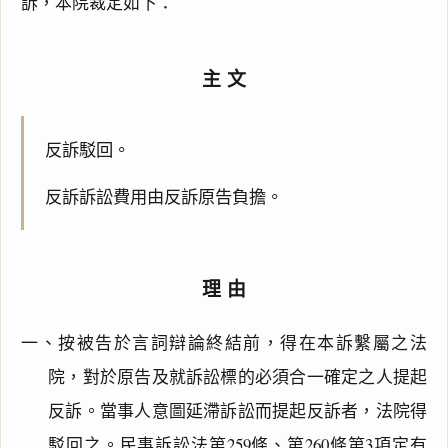
訴，本院裁定如下：
主文
反訴駁回。
反訴訴訟費用由反訴原告負擔。
理由
一、按被告於言詞辯論終結前，得在本訴繫屬之法
院，對於原告及就訴訟標的必須合一確定之人提起
反訴。當事人意圖延滯訴訟而提起反訴者，法院得
駁回之。
民事訴訟法第259條
、第260條第3項定有