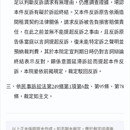
足以判斷反訴請求有無理由，仍應調查證據，堪認
本件反訴有礙於訴訟終結。又本件反訴原告依兩造
間租賃契約法律關係，請求反訴被告負損害賠償責
閱讀
研究
任，在此之前並無不能提起反訴之事由，且反訴原
告係當庭以言詞提起反訴，復未能特定訴之聲明並
預納裁判費，其於本院定宣判期日時仍對言詞辯論
搜尋本
終結表示反對，顯係意圖延滯訴訟而提起本件反
訴，本院爰依前揭規定，裁定駁回反訴。
三、依
民事訴訟法第249條第1項第6款
、第95條、第78
主
條，裁定如主文。
文
理
由
以上正本係照原本作成。如不服本裁定，應於裁定送達後