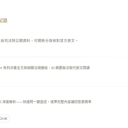
紀錄
來自司法院公開資料，可開新分頁核對官方原文。
layer 有判決書全文與相關法規連結，AI 摘要無法取代原文閱讀
AI 深度解析——快速問一鍵直送，或帶完整內容讓回答更精準
Grok