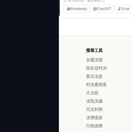
📋 帶完整內容（複製後貼上）
Perplexity
ChatGPT
Grok
搜尋工具
全國法規
姓名找判決
憲法法庭
判決書檢索
大法庭
法院決議
司法判例
法律座談
行政函釋