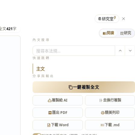
β
📔
研究室
全文
421
字
閱讀
研究
內文搜尋
搜尋本法規…
快速跳轉
主文
分享與輸出
一鍵複製全文
複製給 AI
去換行複製
匯出 PDF
精美列印
下載 Word
下載 .md