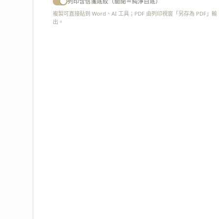
列印含信箋底紋（關閉＝純淨白底）
複製可直接貼到 Word、AI 工具；PDF 由列印視窗「另存為 PDF」輸
出。
匯出 PDF