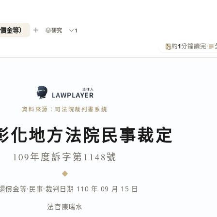
還價金等）
研究
1
約
1
分鐘讀完
·
資料來源：司法院裁判書系統
彰化地方法院民事裁定
109年度訴字第1148號
還價金等
·
民事
·
裁判日期 110 年 09 月 15 日
法官
陳瑞水