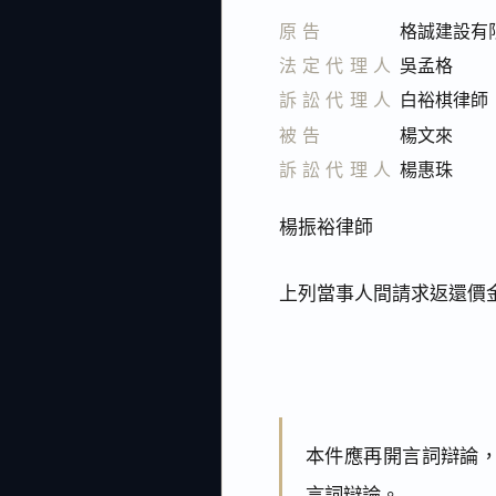
原告
格誠建設有
法定代理人
吳孟格
訴訟代理人
白裕棋律師
被告
楊文來
訴訟代理人
楊惠珠
楊振裕律師
上列當事人間請求返還價
本件應再開言詞辯論，並
言詞辯論。