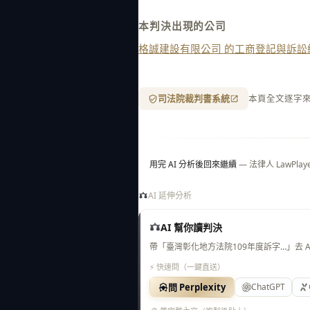
本判決出現的公司
格誠建設有限公司 的工商登記與訴訟
司法院裁判書系統
本頁全文逐字
用完 AI 分析後回來繼續
— 法律人 LawP
AI 延伸分析
AI 幫你讀判決
帶「臺灣彰化地方法院109年度訴字…」去 
⚡ 快速問（一鍵直送）
問 Perplexity
ChatGPT