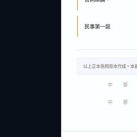
民事第一庭
以上正本係照原本作成。本
中　　華　　
中　　華　　