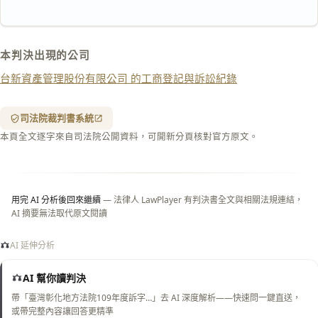
匯出 PDF
精美列印
下載 Word
下載 .md
本判決出現的公司
列印
台新資產管理股份有限公司 的工商登記與訴訟紀錄
含信
箋底
紋
（關
司法院裁判書系統
閉＝
本頁全文逐字來自司法院公開資料，可開新分頁核對官方原文。
純淨
白
底）
用完 AI 分析後回來繼續
— 法律人 LawPlayer 有判決書全文與相關法規連結，
AI 摘要無法取代原文閱讀
AI 延伸分析
AI 幫你讀判決
帶「臺灣彰化地方法院109年度訴字…」去 AI 深度解析——快速問一鍵直送，
或帶完整內容讓回答更精準