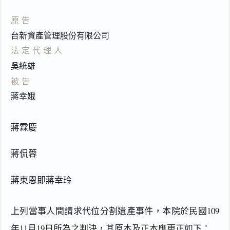
原告
台新資產管理股份有限公司
法定代理人
吳統雄
被告
蔣幸娥
蔣霖慶
蔣侃蓉
蔣東恩即蔣幸玲
上列當事人間請求代位分割遺產事件，本院於民國109
年11月19日所為之判決，其原本及正本應更正如下：