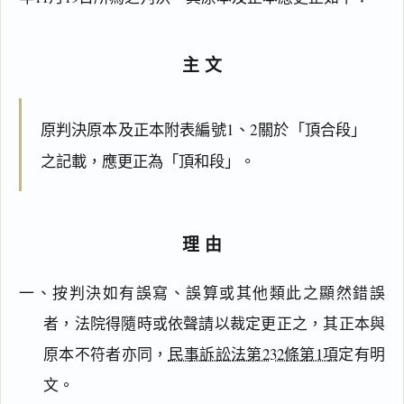
主文
原判決原本及正本附表編號1、2關於「頂合段」
之記載，應更正為「頂和段」。
理由
一、按判決如有誤寫、誤算或其他類此之顯然錯誤
閱讀
研究
者，法院得隨時或依聲請以裁定更正之，其正本與
原本不符者亦同，
民事訴訟法第232條第1項
定有明
文。
搜尋本