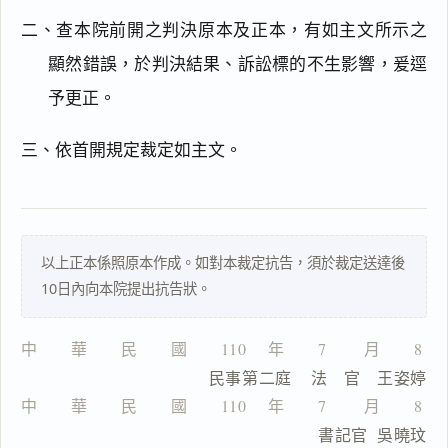
二、查本院前開之判決原本及正本，有如主文所示之
顯然錯誤，於判決結果、訴訟標的不生影響，爰逕
主
予更正。
文
理
三、依首開規定裁定如主文。
由
以上正本係照原本作成。如對本裁定抗告，須於裁定送達後
一
10日內向本院提出抗告狀。
鍵
複
製
中　　華　　民　　國　　110 　年　　7 　　月　　8 
全
　　　　　　　　　民事第二庭    法　官　王姿婷
文
中　　華　　民　　國　　110 　年　　7 　　月　　8 
複製給 AI
去換行複製
                                書記官  吳曉玟