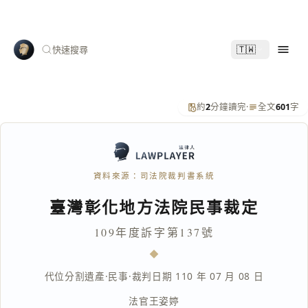
🇹🇼
快速搜尋
約
2
分鐘讀完
·
全文
601
字
資料來源：司法院裁判書系統
臺灣彰化地方法院民事裁定
109年度訴字第137號
代位分割遺產
·
民事
·
裁判日期 110 年 07 月 08 日
法官
王姿婷