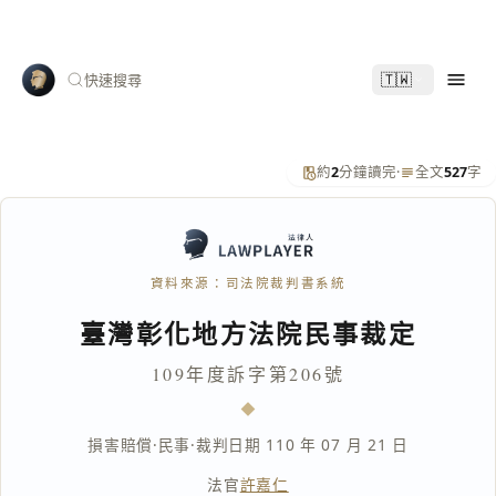
🇹🇼
快速搜尋
約
2
分鐘讀完
·
全文
527
字
資料來源：司法院裁判書系統
臺灣彰化地方法院民事裁定
109年度訴字第206號
損害賠償
·
民事
·
裁判日期 110 年 07 月 21 日
法官
許嘉仁