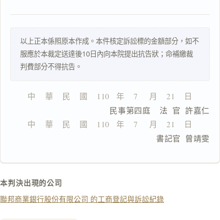
搜尋本
以上正本係照原本作成。本件核定訴訟標的金額部分，如不
服應於本裁定送達後10日內向本院提出抗告狀；命補繳裁
一
判費部分不得抗告。
鍵
複
製
中    華    民    國    110   年    7     月    21    日
全
                  民事第四庭    法  官  許嘉仁
文
中    華    民    國    110   年    7     月    21    日
複製給 AI
去換行複製
                                書記官  曾靖雯
匯出 PDF
精美列印
下載 Word
下載 .md
本判決出現的公司
列印
聯邦商業銀行股份有限公司 的工商登記與訴訟紀錄
含信
箋底
紋