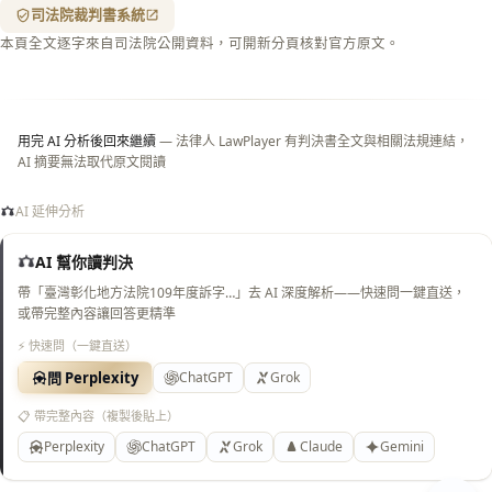
（關
司法院裁判書系統
閉＝
本頁全文逐字來自司法院公開資料，可開新分頁核對官方原文。
純淨
白
底）
用完 AI 分析後回來繼續
— 法律人 LawPlayer 有判決書全文與相關法規連結，
AI 摘要無法取代原文閱讀
AI 延伸分析
AI 幫你讀判決
帶「臺灣彰化地方法院109年度訴字…」去 AI 深度解析——快速問一鍵直送，
或帶完整內容讓回答更精準
⚡ 快速問（一鍵直送）
問 Perplexity
ChatGPT
Grok
📋 帶完整內容（複製後貼上）
Perplexity
ChatGPT
Grok
Claude
Gemini