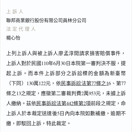
上訴人
聯邦商業銀行股份有限公司員林分公司
法定代理人
楊心怡
上列上訴人與被上訴人廖孟淳間請求損害賠償事件，
上訴人對於民國110年6月30日本院第一審判決不服，提
起上訴。而本件上訴部分之訴訟標的金額為新臺幣
（下同）130萬122元，依
民事訴訟法第77條之16
、第77
條之13之規定，應徵第二審裁判費2萬953元，未據上訴
人繳納。茲依
民事訴訟法第442條第2項
前段之規定，命
閱讀
研究
上訴人於本裁定送達後5日內向本院如數補繳，逾期不
繳，即駁回上訴，特此裁定。