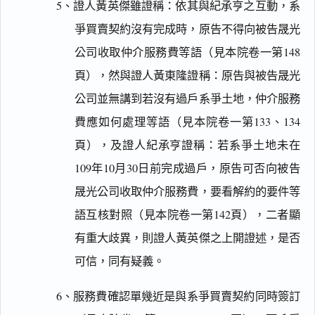
5、證人黃英傑雖證稱：依其與紀承亨之互動，系
一
鍵
爭買賣契約沒有完成時，原告不得向被告晟光
複
公司收取仲介服務費等語（見本院卷一第148
製
全
頁），然與證人黃東隆證稱：原告與被告晟光
文
公司並無講到若沒有過戶系爭土地，仲介服務
複製給 AI
去換行複製
費應如何處理等語（見本院卷一第133、134
匯出 PDF
精美列印
頁），及證人紀承亨證稱：若系爭土地未在
109年10月30日前完成過戶，原告可否向被告
下載 Word
下載 .md
晟光公司收取仲介服務費，要看解約的要件等
列印
含信
語互核對照（見本院卷一第142頁），二者顯
箋底
紋
有重大歧異，則證人黃英傑之上開證述，是否
（關
閉＝
可信，同有疑義。
純淨
白
底）
6、服務費確認單幾近是與系爭買賣契約同時簽訂