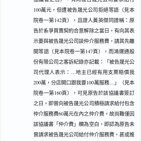
100萬元，但遭被告晟光公司拒絕等語（見本
院卷一第142頁），且證人黃英傑同證稱：原
告於系爭買賣契約合意解除之當日，有向其表
示要與被告晟光公司談仲介服務費，請其先離
開等語（見本院卷一第147頁），而鴻運通股
份有限公司之客訴紀錄亦記載：「被告晟光公
司代理人表示：…地主已經有用支票賠償我
200萬，分店開口跟我要100萬服務…」（見本
院卷一第160頁），可見原告於該協議書簽訂
之日，即曾向被告晟光公司積極請求給付包含
仲介服務費60萬元在內之仲介費，故尚難僅因
該協議書「仲介費」欄為空白，即認為原告未
曾請求被告晟光公司給付仲介服務費，甚或推