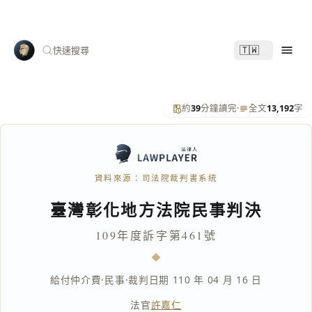
🇹🇼
快速搜尋
約
39
分鐘讀完
·
全文
13,192
字
資料來源：司法院裁判書系統
臺灣彰化地方法院民事判決
109年度訴字第461號
給付仲介費
·
民事
·
裁判日期 110 年 04 月 16 日
法官
許嘉仁