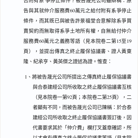
否附有系 爭停止條件？被告晟光公司雖辯稱：原
告與其就仲介服務費60萬元之給付附有系爭停止
條件，而其既已與被告許景福堂合意解除系爭買
賣契約而無取得系爭土地所有權，自無給付仲介
服務費60萬元之義務等語（見本院卷二第15至19
頁），並提出傳真之終止履保協議書、證人黃東
隆、紀承亨、黃英傑之證述為證。惟查：
1、將被告晟光公司所提出之傳真終止履保協議書
與合泰建經公司所收取之終止履保協議書互核
（見本院卷一第92頁；本院卷二第25頁），二
者顯有不同，而被告晟光公司已陳稱：於合泰
建經公司所收取之終止履保協議書簽訂後，因
代書要求其於「仲介費」欄打叉蓋章確認，所
以才會有傳真之終止履保協議書等語（見本院