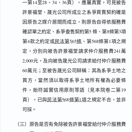
一第14至28、34、36頁），應屬真實，可見被告
許景福堂、晟光公司所成立之系爭買賣契約確是
因原告之媒介居間而成立，則原告自得依服務費
確認單之約定、系爭委售契約第5 條、第8條第3項
第4款之約定或
民法第565條
、第568條第1項之規
定，分別向被告許景福堂請求仲介服務費241萬
2,000元，及向被告晟光公司請求給付仲介服務費
60萬元；至被告晟光公司辯稱：其為系爭土地之
買方，當然須以取得系爭土地所有權為必要條
件，始符誠實信用原則等語（見本院卷二第19
頁），已與
民法第568條第1項
之規定不合，並非
可採。
（三）原告是否有免除被告許景福堂給付仲介服務費