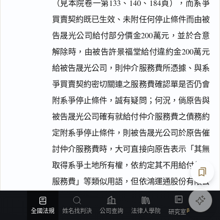
（見本院卷一第133、140、184頁），而系爭
買賣契約既已生效、未附任何停止條件而由被
告晟光公司給付部分價金200萬元，並於合意
解除時，由被告許景福堂給付違約金200萬元
給被告晟光公司，則仲介服務費所憑據、與系
爭買賣契約密切關連之服務費確認單是否仍會
附系爭停止條件，誠有疑問；何況，倘原告與
被告晟光公司確有就給付仲介服務費之債務約
定附系爭停止條件，則被告晟光公司於原告催
討仲介服務費時，大可直接向原告表示「其無
取得系爭土地所有權，依約定其不用給付仲介
服務費」等類似用語，但依鴻運通股份有限公
匯出
司之客訴紀錄所示（見本院卷一第142、160、
全國法規
姓名找判決
公司查詢
法律人學院
研究室
161頁），被告晟光公司於原告要求仲介服務