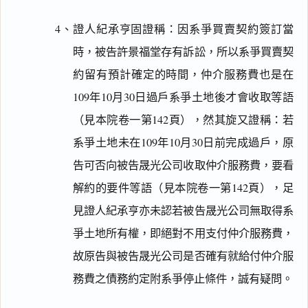
4、證人紀承亨固證稱：因系爭買賣契約簽訂當
時，被告許景福堂存有訴訟，所以系爭買賣契
搜尋本
約留有預計確定的時間，仲介服務費也是在
109年10月30日過戶系爭土地後才會收取等語
（見本院卷一第142頁），然其旋又證稱：若
主
系爭土地未在109年10月30日前完成過戶，原
文
告可否向被告晟光公司收取仲介服務費，要看
事
解約的要件等語（見本院卷一第142頁），足
實
及
見證人紀承亨亦未認若被告晟光公司無取得系
理
爭土地所有權，即絕對不用支付仲介服務費，
由
故原告與被告晟光公司是否確有就給付仲介服
務費之債務約定附系爭停止條件，誠有疑問。