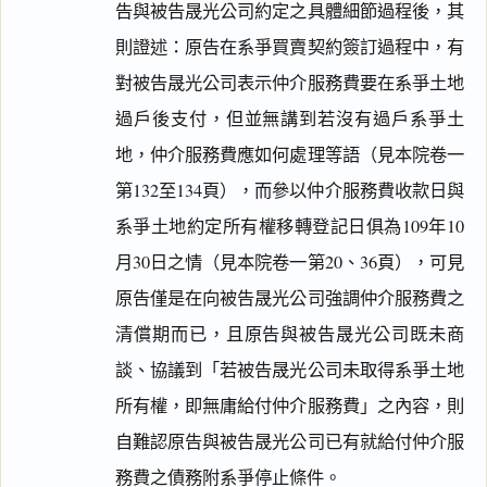
告與被告晟光公司約定之具體細節過程後，其
則證述：原告在系爭買賣契約簽訂過程中，有
對被告晟光公司表示仲介服務費要在系爭土地
過戶後支付，但並無講到若沒有過戶系爭土
地，仲介服務費應如何處理等語（見本院卷一
第132至134頁），而參以仲介服務費收款日與
系爭土地約定所有權移轉登記日俱為109年10
月30日之情（見本院卷一第20、36頁），可見
原告僅是在向被告晟光公司強調仲介服務費之
清償期而已，且原告與被告晟光公司既未商
談、協議到「若被告晟光公司未取得系爭土地
所有權，即無庸給付仲介服務費」之內容，則
自難認原告與被告晟光公司已有就給付仲介服
務費之債務附系爭停止條件。
閱讀
研究