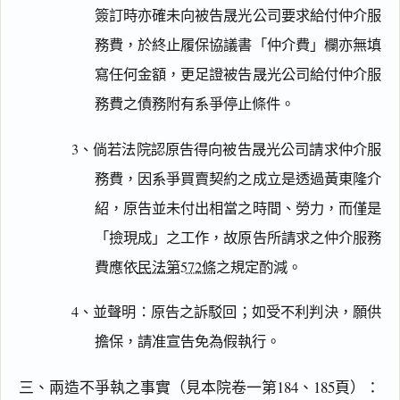
簽訂時亦確未向被告晟光公司要求給付仲介服
務費，於終止履保協議書「仲介費」欄亦無填
寫任何金額，更足證被告晟光公司給付仲介服
務費之債務附有系爭停止條件。
3、倘若法院認原告得向被告晟光公司請求仲介服
務費，因系爭買賣契約之成立是透過黃東隆介
紹，原告並未付出相當之時間、勞力，而僅是
「撿現成」之工作，故原告所請求之仲介服務
費應依
民法第572條
之規定酌減。
4、並聲明：原告之訴駁回；如受不利判決，願供
擔保，請准宣告免為假執行。
三、兩造不爭執之事實（見本院卷一第184、185頁）：