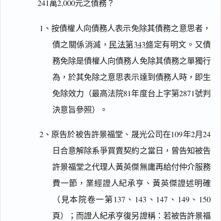
241萬2,000元之債務？
1、按債權人向債務人表示免除其債務之意思者，
債之關係消滅，
民法第343條
定有明文。又債
務免除是債權人向債務人免除其債務之單獨行
為，於其免除之意思表示達到債務人時，即生
免除效力（最高法院81年度台上字第2871號判
決意旨參照）。
2、原告於被告許景福堂、晟光公司在109年2月24
日合意解除系爭買賣契約之當日，曾告知被告
許景福堂之代理人黃英傑無庸再給付仲介服務
費一節，業經證人紀承亨、黃英傑證述明確
（見本院卷一第137、143、147、149、150
頁）；而證人紀承亨復另證稱：若被告許景福