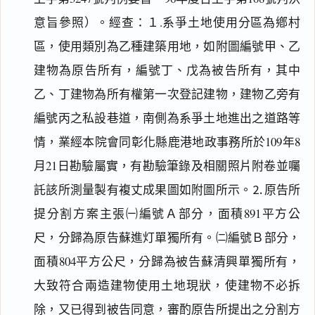
意旨參照）。經查：１.系爭土地使用分區為鄕村
區，使用類別為乙種建築用地，如附圖編號甲、乙
建物為原告所有，編號丁、戊為被告所有，其中
乙、丁建物為所有權第一次登記建物，建物乙旁有
編號丙之私設巷道，南側為系爭土地進出之道路等
情，業經本院會同彰化縣鹿港地政事務所於109年8
月21日勘驗屬實，有勘驗筆錄及相關照片附卷並囑
託該所測量製有複丈成果圖如附圖所示。⒉原告所
提分割方案主張㈠編號Ａ部分，面積891平方公
尺，分歸為原告蘇進灯單獨所有。㈡編號Ｂ部分，
面積804平方公尺，分歸為被告蘇清興單獨所有，
大致符合兩造建物使用土地現狀，使建物不必拆
除，又已得到被告同意，審酌原告所提出之分割方