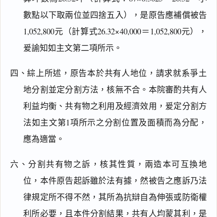
數點以下取兩位並四捨五入），是原告應補償被告
1,052,800元（計算式26.32×40,000＝1,052,800元），
爰諭知如主文第二項所示。
四、綜上所述，原告本於共有人地位，請求就系爭土
地分割並定分割方法，核無不合。本院審酌共有人
利益均衡、共有物之利用及經濟效用，爰定分割方
法如主文第1項所示之分割位置及面積而為分配，
應為適當。
六、分割共有物之訴，核其性質，兩造本可互換地
位，本件原告起訴雖於法有據，然被告之應訴乃法
律規定所不得不然，其所為抗辯自為伸張或防衛權
利所必要，且本件分割結果，共有人均蒙其利，是