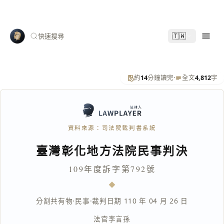
🇹🇼
快速搜尋
約
14
分鐘讀完
·
全文
4,812
字
資料來源：司法院裁判書系統
臺灣彰化地方法院民事判決
109年度訴字第792號
分割共有物
·
民事
·
裁判日期 110 年 04 月 26 日
法官
李言孫