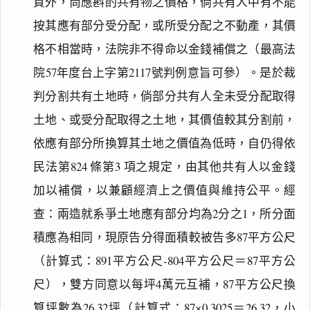
質外，尚應斟酌共有物之價格，倘共有人中有不能
按其應有部分受分配，或所受分配之不動產，其價
格不相當時，法院非不得命以金錢補償之（最高法
院57年度台上字第2117號判例意旨可參）。是於裁
判分割共有土地時，倘部分共有人全未受分配取得
土地、或受分配取得之土地，其價值較其分割前，
依應有部分所換算其土地之價值為低時，自仍得依
民法第824 條第3 項之規定，由其他共有人以金錢
加以補償，以兼顧經濟上之價值與維持公平。經
查：兩造就系爭土地應有部分均為2分之1，所分面
積應為相同，現原告分得面積較被告多87平方公尺
（計算式：891平方公尺-804平方公尺＝87平方公
尺），雙方同意以每坪4萬元互補，87平方公尺換
算坪數為26.32坪（計算式：87×0.3025＝26.32，小