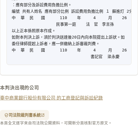
一
鍵
複
製
全
文
複製給 AI
去換行複製
匯出 PDF
精美列印
下載 Word
下載 .md
本判決出現的公司
列印
臺中商業銀行股份有限公司 的工商登記與訴訟紀錄
含信
箋底
紋
（關
司法院裁判書系統
閉＝
本頁全文逐字來自司法院公開資料，可開新分頁核對官方原文。
純淨
白
底）