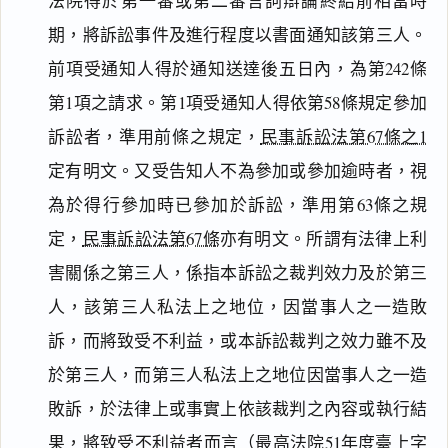
法院得於第一審或第二審言詞辯論終結前相當時
期，將訴訟事件及進行程度以書面通知該第三人。
前項受通知人得於通知送達後五日內，為第242條
第1項之請求。第1項受通知人得依第58條規定參加
訴訟者，準用前條之規定，
民事訴訟法第67條之1
定有明文。又受告知人不為參加或參加逾時者，視
為於得行參加時已參加於訴訟，準用第63條之規
定，
民事訴訟法第67條
亦有明文。所謂有法律上利
害關係之第三人，係指本訴訟之裁判效力及於第三
人，該第三人私法上之地位，因當事人之一造敗
訴，而將致受不利益，或本訴訟裁判之效力雖不及
於第三人，而第三人私法上之地位因當事人之一造
敗訴，於法律上或事實上依該裁判之內容或執行結
果，將致受不利益者而言（最高法院51年度臺上字