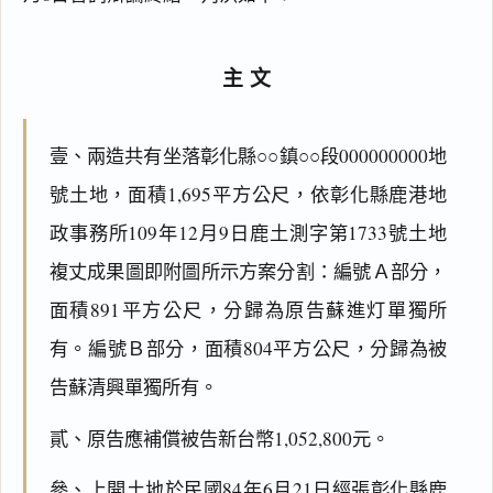
主文
壹、兩造共有坐落彰化縣○○鎮○○段000000000地
號土地，面積1,695平方公尺，依彰化縣鹿港地
政事務所109年12月9日鹿土測字第1733號土地
複丈成果圖即附圖所示方案分割：編號Ａ部分，
面積891平方公尺，分歸為原告蘇進灯單獨所
有。編號Ｂ部分，面積804平方公尺，分歸為被
告蘇清興單獨所有。
貳、原告應補償被告新台幣1,052,800元。
參、上開土地於民國84年6月21日經張彰化縣鹿