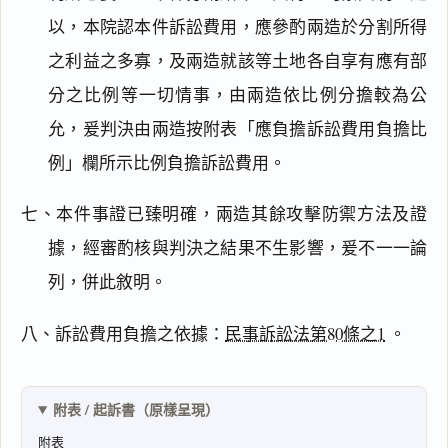
閱讀
研究
以，本院認本件訴訟費用，應參酌兩造於分割所得
之利益之多寡，及兩造就該等土地各自享有應有部
分之比例等一切情事，由兩造依比例分擔較為公
搜尋本
允，爰判決由兩造按附表「應負擔訴訟費用負擔比
例」欄所示比例負擔訴訟費用。
七、本件事證已臻明確，兩造其餘攻擊防禦方法及證
主
據，經審酌核與判決之結果不生影響，爰不一一論
文
列，併此敘明。
事
實
及
八、訴訟費用負擔之依據：
民事訴訟法第80條之1
。
理
由
附表 / 起訴書（原樣呈現）