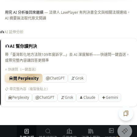
用完 AI 分析後回來繼續
— 法律人 LawPlayer 有判決書全文與相關法規連結，
AI 摘要無法取代原文閱讀
AI 延伸分析
AI 幫你讀判決
帶「臺灣彰化地方法院109年度訴字…」去 AI 深度解析——快速問一鍵直送，
或帶完整內容讓回答更精準
⚡ 快速問（一鍵直送）
問 Perplexity
ChatGPT
Grok
📋 帶完整內容（複製後貼上）
Perplexity
ChatGPT
Grok
Claude
Gemini
匯出