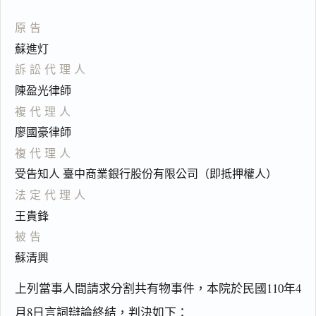
原告
蘇進灯
訴訟代理人
陳盈光律師
複代理人
廖國豪律師
複代理人
受告知人 臺中商業銀行股份有限公司（即抵押權人）
法定代理人
王貴鋒
被告
蘇清興
上列當事人間請求分割共有物事件，本院於民國110年4
月8日言詞辯論終結，判決如下：