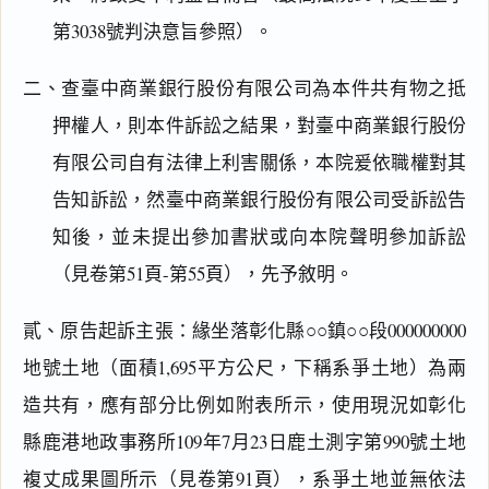
第3038號判決意旨參照）。
二、查臺中商業銀行股份有限公司為本件共有物之抵
押權人，則本件訴訟之結果，對臺中商業銀行股份
有限公司自有法律上利害關係，本院爰依職權對其
告知訴訟，然臺中商業銀行股份有限公司受訴訟告
知後，並未提出參加書狀或向本院聲明參加訴訟
（見卷第51頁-第55頁），先予敘明。
貳、原告起訴主張：緣坐落彰化縣○○鎮○○段000000000
地號土地（面積1,695平方公尺，下稱系爭土地）為兩
造共有，應有部分比例如附表所示，使用現況如彰化
縣鹿港地政事務所109年7月23日鹿土測字第990號土地
複丈成果圖所示（見卷第91頁），系爭土地並無依法