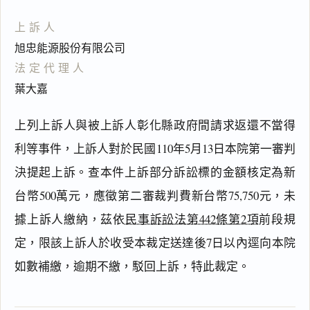
上訴人
旭忠能源股份有限公司
法定代理人
葉大嘉
上列上訴人與被上訴人彰化縣政府間請求返還不當得
利等事件，上訴人對於民國110年5月13日本院第一審判
決提起上訴。查本件上訴部分訴訟標的金額核定為新
閱讀
研究
台幣500萬元，應徵第二審裁判費新台幣75,750元，未
據上訴人繳納，茲依
民事訴訟法第442條第2項
前段規
定，限該上訴人於收受本裁定送達後7日以內逕向本院
搜尋本
如數補繳，逾期不繳，駁回上訴，特此裁定。