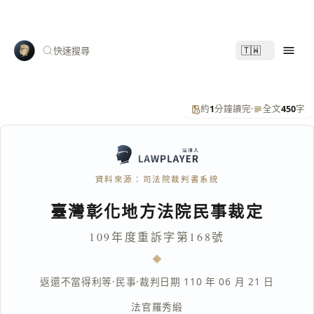
🇹🇼
快速搜尋
約
1
分鐘讀完
·
全文
450
字
資料來源：司法院裁判書系統
臺灣彰化地方法院民事裁定
109年度重訴字第168號
返還不當得利等
·
民事
·
裁判日期 110 年 06 月 21 日
法官
羅秀緞