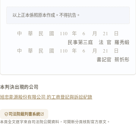
一
以上正本係照原本作成。不得抗告。
鍵
複
製
中    華    民    國    110   年    6     月    21    日
全
                  民事第三庭    法  官  羅秀緞
文
中    華    民    國    110   年    6     月    21    日
複製給 AI
去換行複製
                                書記官  蔡忻彤
匯出 PDF
精美列印
下載 Word
下載 .md
本判決出現的公司
列印
旭忠能源股份有限公司 的工商登記與訴訟紀錄
含信
箋底
紋
（關
司法院裁判書系統
閉＝
本頁全文逐字來自司法院公開資料，可開新分頁核對官方原文。
純淨
白
底）