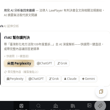
用完 AI 分析後回來繼續
— 法律人 LawPlayer 有判決書全文與相關法規連結，
AI 摘要無法取代原文閱讀
AI 延伸分析
AI 幫你讀判決
帶「臺灣彰化地方法院109年度重訴…」去 AI 深度解析——快速問一鍵直送，
或帶完整內容讓回答更精準
⚡ 快速問（一鍵直送）
問 Perplexity
ChatGPT
Grok
📋 帶完整內容（複製後貼上）
Perplexity
ChatGPT
Grok
Claude
Gemini
匯出