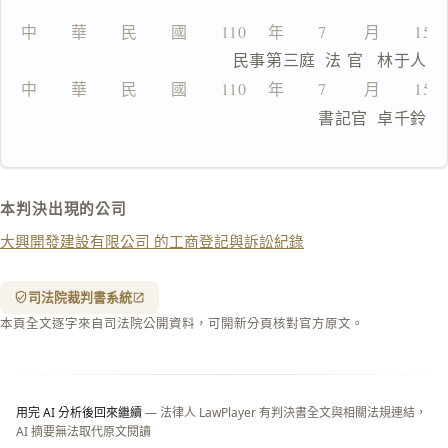
複
製
中　　華　　民　　國　　110 　年　　7 　　月　　15
全
                  民事第三庭  法 官   林于人
文
中　　華　　民　　國　　110 　年　　7 　　月　　15
複製給 AI
去換行複製
                              書記官  卓千鈴
匯出 PDF
精美列印
下載 Word
下載 .md
本判決出現的公司
列印
大興開發建設有限公司 的工商登記與訴訟紀錄
含信
箋底
紋
（關
司法院裁判書系統
閉＝
本頁全文逐字來自司法院公開資料，可開新分頁核對官方原文。
純淨
白
底）
用完 AI 分析後回來繼續
— 法律人 LawPlayer 有判決書全文與相關法規連結，
AI 摘要無法取代原文閱讀