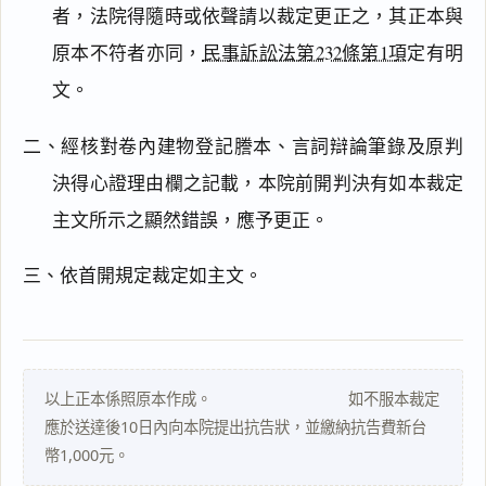
閱讀
研究
者，法院得隨時或依聲請以裁定更正之，其正本與
原本不符者亦同，
民事訴訟法第232條第1項
定有明
文。
搜尋本
二、經核對卷內建物登記謄本、言詞辯論筆錄及原判
決得心證理由欄之記載，本院前開判決有如本裁定
主文所示之顯然錯誤，應予更正。
主
文
三、依首開規定裁定如主文。
理
由
以上正本係照原本作成。 如不服本裁定
應於送達後10日內向本院提出抗告狀，並繳納抗告費新台
一
幣1,000元。
鍵