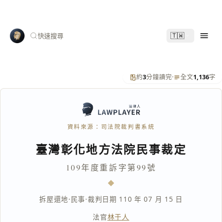
🇹🇼
快速搜尋
約
3
分鐘讀完
·
全文
1,136
字
資料來源：司法院裁判書系統
臺灣彰化地方法院民事裁定
109年度重訴字第99號
拆屋還地
·
民事
·
裁判日期 110 年 07 月 15 日
法官
林于人