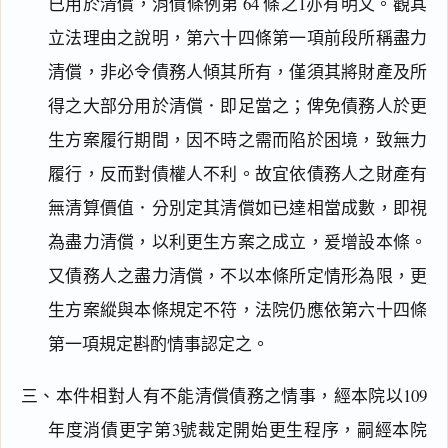
已用於清償，消債條例第 64 條之1亦有明文。觀其
立法理由之說明，第六十四條第一項前段所稱盡力
清償，非必令債務人傾其所有，僅須其將財產及所
得之大部分用於清償．即足當之；俾免債務人於更
生方案履行期間，因不時之需而陷於困境，致無力
履行，反而對債權人不利。故宜依債務人之財產有
無清算價值．分別定其清償如已達相當成數，即視
為盡力清償，以利更生方案之成立，爰增設本條。
又債務人之盡力清償，不以本條所定情形為限，更
生方案縱與本條規定不符，法院仍應依第六十四條
第一項規定斟酌情事認定之。
三、本件相對人有不能清償債務之情事，經本院以109
年度消債更字第3號裁定開始更生程序，嗣經本院