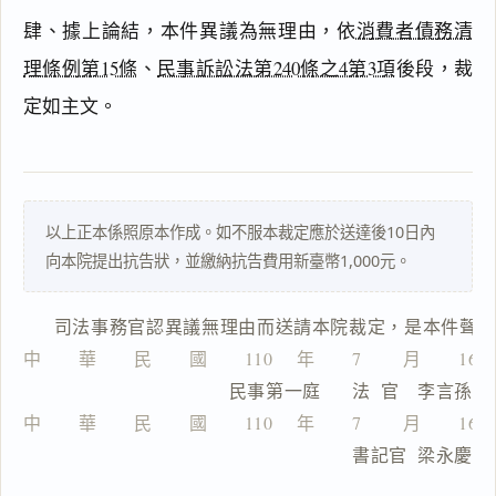
肆、據上論結，本件異議為無理由，依
消費者債務清
理條例第15條
、
民事訴訟法第240條之4第3項
後段，裁
主
定如主文。
文
理
由
以上正本係照原本作成。如不服本裁定應於送達後10日內
向本院提出抗告狀，並繳納抗告費用新臺幣1,000元。
一
      司法事務官認異議無理由而送請本院裁定，是本件聲
鍵
複
中　　華　　民　　國　　110 　年　　7 　　月　　16
製
                  民事第一庭      法  官　李言孫
全
文
中　　華　　民　　國　　110 　年　　7 　　月　　16
                                  書記官  梁永慶
複製給 AI
去換行複製