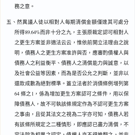
務之意。
五、然異議人徒以相對人每期清償金額僅達其可處分
所得89.64%而非十分之九，主張原裁定認可相對人
之更生方案並非適法云云，惟依前開立法理由之說
明，債務人之更生方案准許與否，應審酌債權人與
債務人之利益衡平、債務人之清償能力與誠意，以
及社會公益等因素，而為是否公允之判斷，並非以
還款成數為絕對標準。蓋立法者於消債條例增列第
64 條之1，係為增加更生方案認可之條件，用以保
障債務人，故不可執該條規定作為不認可更生方案
之事由，且從其法文之視為二字亦可知，債務人若
有該條所規定之二種情形，即應認已盡力清償，不
容法院為相異之認定，債權人亦不得推翻之，並非