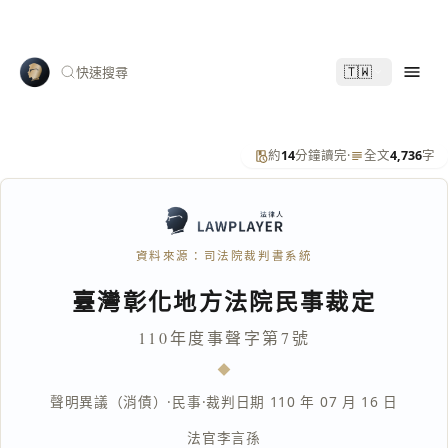
🇹🇼
快速搜尋
約
14
分鐘讀完
·
全文
4,736
字
資料來源：司法院裁判書系統
臺灣彰化地方法院民事裁定
110年度事聲字第7號
聲明異議（消債）
·
民事
·
裁判日期 110 年 07 月 16 日
法官
李言孫