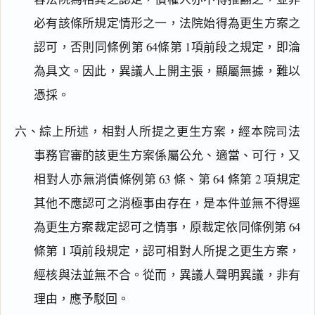
必有該條所規定情形之一，法院始得為更生方案之
認可，否則同條例第 64條第 1項前段之規定，即淪
為具文。因此，異議人上開主張，顯屬無據，難以
憑採。
六、綜上所述，相對人所提之更生方案，經本院司法
事務官審酌該更生方案係屬公允、適當、可行，又
相對人亦無消債條例第 63 條、第 64 條第 2 項規定
其他不應認可之消極事由存在，是本件並無不得逕
為更生方案裁定認可之情事，原裁定依同條例第 64
閱讀
研究
條第 1 項前段規定，認可相對人所提之更生方案，
經核與法並無不合。從而，異議人聲明異議，非有
理由，應予駁回。
搜尋本