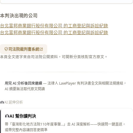
匯出 PDF
精美列印
本判決出現的公司
下載 Word
下載 .md
台北富邦商業銀行股份有限公司 的工商登記與訴訟紀錄
列印
台北富邦商業銀行股份有限公司 的工商登記與訴訟紀錄
含信
箋底
紋
（關
司法院裁判書系統
閉＝
本頁全文逐字來自司法院公開資料，可開新分頁核對官方原文。
純淨
白
底）
用完 AI 分析後回來繼續
— 法律人 LawPlayer 有判決書全文與相關法規連結，
AI 摘要無法取代原文閱讀
AI 延伸分析
AI 幫你讀判決
帶「臺灣彰化地方法院110年度事聲…」去 AI 深度解析——快速問一鍵直送，
或帶完整內容讓回答更精準