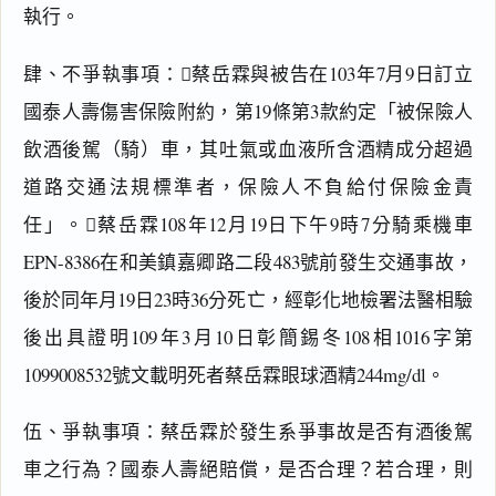
執行。
肆、不爭執事項：蔡岳霖與被告在103年7月9日訂立
國泰人壽傷害保險附約，第19條第3款約定「被保險人
飲酒後駕（騎）車，其吐氣或血液所含酒精成分超過
道路交通法規標準者，保險人不負給付保險金責
任」。蔡岳霖108年12月19日下午9時7分騎乘機車
EPN-8386在和美鎮嘉卿路二段483號前發生交通事故，
後於同年月19日23時36分死亡，經彰化地檢署法醫相驗
後出具證明109年3月10日彰簡錫冬108相1016字第
1099008532號文載明死者蔡岳霖眼球酒精244mg/dl。
伍、爭執事項：蔡岳霖於發生系爭事故是否有酒後駕
車之行為？國泰人壽絕賠償，是否合理？若合理，則