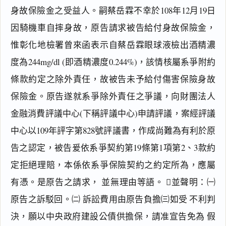
身故保險金之受益人。嗣蔡岳霖不幸於108年12月19日
因騎機車自摔身故，原告請求被告給付身故保險金，
惟彰化地檢署曾來函表示自蔡岳霖眼球液檢出酒精濃
度為244mg/dl (即酒精濃度0.244%)，該情核屬系爭附約
條款約定之除外責任，故被告未予給付傷害保險身故
保險金。原告遂就系爭除外責任之爭議，向財團法人
金融消費評議中心(下稱評議中心)申請評議，案經評議
中心以109年評字第828號評議書，作成尚難為有利於原
告之認定，被告爰依系爭契約第19條第1項第2、3款約
定拒絕理賠，本係依系爭保險契約之約定所為，應屬
有憑。是原告之請求， 並無理由等語。 並聲明：㈠
原告之訴駁回。㈡ 訴訟費用由原告負擔㈢如受 不利判
決，願以中央政府建設公債供擔保，請准宣告免為 假