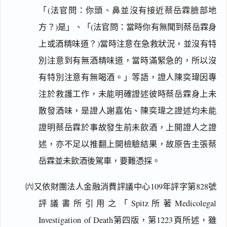
「(法官問：你頭、鼻並沒有接近蔡岳霖臉部地
方？)是」、「(法官問：當時你有無聞到蔡岳霖身
上或酒精味道？)當時注意在急救狀況，並沒有特
別注意到有無酒精味道，當時滿緊急的，所以沒
有特別注意有無喝酒。」等語，證人陳奕瑋因專
注於救護工作，未能明確證述彼時蔡岳霖身上未
散發酒味，是證人謝嘉佑、陳奕瑋之證述均未能
證明蔡岳霖於事故發生前未飲酒，上開證人之證
述，亦不足以推翻上開檢驗結果，故原告主張蔡
岳霖並未飲酒後駕車，要難憑採。
㈥又依財團法人金融消費評議中心109年評字第828號
評議書所引用之「Spitz所著Medicolegal
Investigation of Death第四版，第1223頁所述，雖