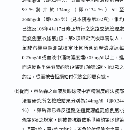
99％將介於134mg（即0.134％）/dl至
268mg/dl（即0.268％）(見本院卷第232頁)，惟均
已違反108年4月17日修正施行之
道路交通管理處
罰條例第35條第1項
、第8項規定汽機車駕駛人，
駕駛汽機車經測試檢定吐氣所含酒精濃度達每
0.25mg/dl或血液中酒精濃度達0.05mg/dl以上，進
而違反系爭保險契約第19條第1項第2款、第3款之
約定，從而被告拒絕給付保險金即屬有據。
㈦從而，蔡岳霖之血液及眼球液中酒精濃度經法務部
法醫研究所之檢驗結果分別為244mg/dl（即0.244
％），蔡岳霖已違反
道路交通管理處罰條例第35
條第8項
之規定，則被告抗辯依系爭契約第19條第
1 項第2款、第3款之約定，不負給付保險金之責，