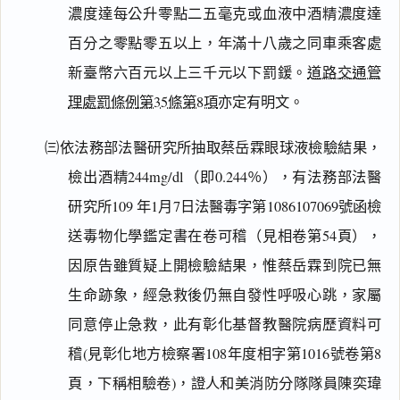
濃度達每公升零點二五毫克或血液中酒精濃度達
百分之零點零五以上，年滿十八歲之同車乘客處
新臺幣六百元以上三千元以下罰鍰。
道路交通管
理處罰條例第35條第8項
亦定有明文。
㈢依法務部法醫研究所抽取蔡岳霖眼球液檢驗結果，
檢出酒精244mg/dl（即0.244％），有法務部法醫
研究所109 年1月7日法醫毒字第1086107069號函檢
送毒物化學鑑定書在卷可稽（見相卷第54頁），
因原告雖質疑上開檢驗結果，惟蔡岳霖到院已無
生命跡象，經急救後仍無自發性呼吸心跳，家屬
同意停止急救，此有彰化基督教醫院病歷資料可
稽(見彰化地方檢察署108年度相字第1016號卷第8
頁，下稱相驗卷)，證人和美消防分隊隊員陳奕瑋