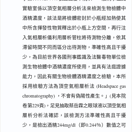
實驗室係以頂空氣相層分析法來檢測生物檢體中
酒精濃度，該法是將檢體密封於小瓶經加熱使其
中所含揮發性物質釋出於小瓶上方空間，再行注
入氣相層析儀利用層析管柱將待測物分離，依其
滯留時間不同而區分出待測物，準確性高且干擾
少，為目前世界各國刑事鑑識及法醫毒物單位檢
測生物檢體中酒精濃度所使用，並具有法庭證據
能力，因此有關生物檢體酒精濃度之檢驗，本所
採用檢驗方法為頂空氣相層析法 (Headspace gas
chromatography) ，不會有偽陽性產生。」(見本院
卷第229頁)，足見抽取蔡岳霖之眼球液以頂空氣相
層析分析法確認，該檢測方法準確性高且干擾
少，是檢出酒精244mg/dl（即0.244％）數值之可