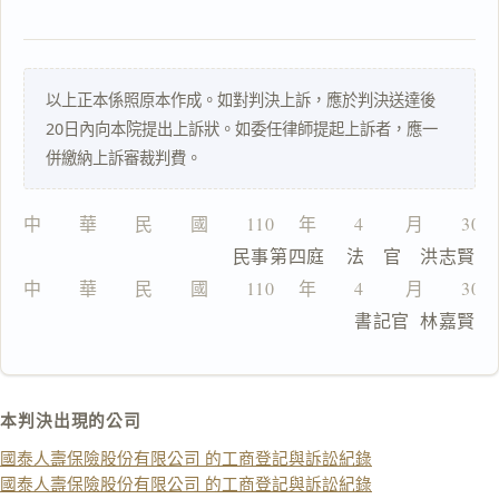
理
由
以上正本係照原本作成。如對判決上訴，應於判決送達後
20日內向本院提出上訴狀。如委任律師提起上訴者，應一
併繳納上訴審裁判費。
一
鍵
複
中　　華　　民　　國　　110 　年　　4 　　月　　30
製
                  民事第四庭    法　官　洪志賢
全
文
中　　華　　民　　國　　110 　年　　4 　　月　　30
                                書記官  林嘉賢
複製給 AI
去換行複製
匯出 PDF
精美列印
本判決出現的公司
下載 Word
下載 .md
國泰人壽保險股份有限公司 的工商登記與訴訟紀錄
列印
國泰人壽保險股份有限公司 的工商登記與訴訟紀錄
含信