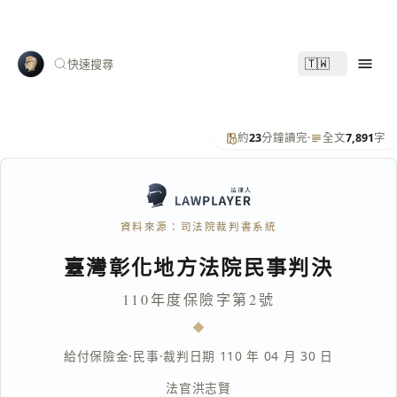
🇹🇼
快速搜尋
約
23
分鐘讀完
·
全文
7,891
字
資料來源：司法院裁判書系統
臺灣彰化地方法院民事判決
110年度保險字第2號
給付保險金
·
民事
·
裁判日期 110 年 04 月 30 日
法官
洪志賢