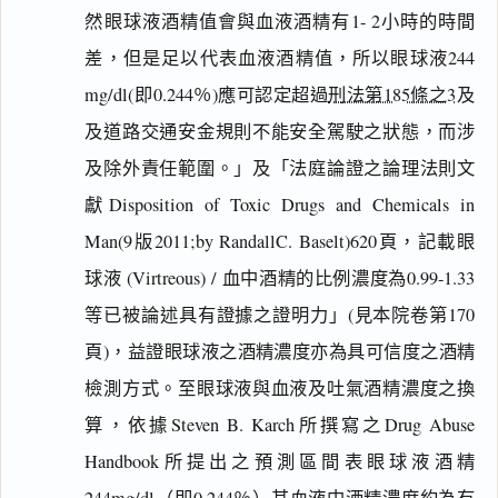
然眼球液酒精值會與血液酒精有1- 2小時的時間
差，但是足以代表血液酒精值，所以眼球液244
mg/dl(即0.244％)應可認定超過
刑法第185條之3
及
及道路交通安金規則不能安全駕駛之狀態，而涉
及除外責任範圍。」及「法庭論證之論理法則文
獻Disposition of Toxic Drugs and Chemicals in
Man(9版2011;by RandallC. Baselt)620頁，記載眼
球液 (Virtreous) / 血中酒精的比例濃度為0.99-1.33
等已被論述具有證據之證明力」(見本院卷第170
頁)，益證眼球液之酒精濃度亦為具可信度之酒精
檢測方式。至眼球液與血液及吐氣酒精濃度之換
算，依據Steven B. Karch所撰寫之Drug Abuse
Handbook所提出之預測區間表眼球液酒精
244mg/dl（即0.244％）其血液中酒精濃度約為有