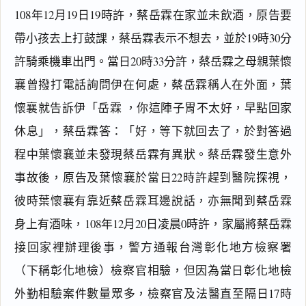
108年12月19日19時許，蔡岳霖在家並未飲酒，原告要
帶小孩去上打鼓課，蔡岳霖表示不想去，並於19時30分
許騎乘機車出門。當日20時33分許，蔡岳霖之母親葉懷
襄曾撥打電話詢問伊在何處，蔡岳霖稱人在外面，葉
懷襄就告訴伊「岳霖 ，你這陣子胃不太好，早點回家
休息」，蔡岳霖答：「好，等下就回去了，於對答過
程中葉懷襄並未發現蔡岳霖有異狀。蔡岳霖發生意外
事故後，原告及葉懷襄於當日22時許趕到醫院探視，
彼時葉懷襄有靠近蔡岳霖耳邊說話，亦無聞到蔡岳霖
身上有酒味，108年12月20日凌晨0時許，家屬將蔡岳霖
接回家裡辦理後事，警方通報台灣彰化地方檢察署
（下稱彰化地檢）檢察官相驗，但因為當日彰化地檢
外勤相驗案件數量眾多，檢察官及法醫直至隔日17時