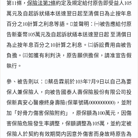
第11條，
保險法第2條
約定及規定給付原告即受益人105
萬元及自起訴狀繕本送達翌日起至清償日為止按年息
百分之10計算之利息等語。並聲明：㈠被告應給付原
告新臺幣105萬元及自起訴狀繕本送達翌日起 至清償日
為止按年息百分之10計算之利息。㈡訴訟費用由被告
負擔。㈢如獲有利判決，原告願供擔保，請准宣告假
執行。
參、被告則以：蔡岳霖前於103年7月9日以自己為要
保人兼保險人，向被告國泰人壽保險股份有限公司投
保新真安心醫療終身壽險(保單號碼0000000000)，並附
加「好骨力傷害保險附約」，原保額為100萬元，因傷
害保險危險發生率調整，保額調整為105萬，並約定被
保險人於契約有效期間内因意外傷害而身故時原告為