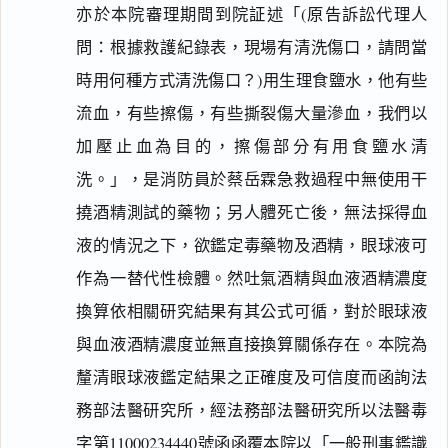
亦於本院審理期間到院証述「(原告訴訟代理人
問：根據救護紀錄表，現場有清洗傷口，請問當
時用何種方式清洗傷口？)用生理食鹽水，他有些
流血，有些擦傷，有些撕裂傷大量滲血，我們以
加壓止血為目的，擦傷部分有用食鹽水清
洗。」，是消防員於蔡岳霖急救過程中無使用干
撓酒精測試的藥物；另人體死亡後，無法採得血
液的情況之下，欲鑑定毒藥物及酒精，眼球液可
作為一替代性檢體。然吐氣酒精與血液酒精濃度
換算依相關研究結果有其公式可循，對於眼球液
與血液酒精濃度並無直接換算關係存在。本院為
釐清眼球液鑑定結果之正確度及可信度而函詢法
務部法醫研究所，經法務部法醫研究所以法醫毒
字第11000234440號函函覆本院以「一般刑事鑑識