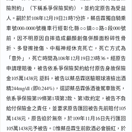
險附約」（下稱系爭保險契約），並約定原告為受益
人。嗣於於108年12月19日21時7分許，蔡岳霖獨自騎乘
車號000-0000號機車行經彰化縣○○鎮○○路○段000號
前，因不明原因自摔造成顱顏創傷併顏面粉碎性骨
折、多發擦挫傷、中樞神經休克死亡，死亡方式為
「意外」，死亡時間為108年12月19日23時36。經原告
申請理賠後，被告依系爭保險契約給付原告身故保險
金105萬1438元 詎料，被告以蔡岳霖送驗眼球液檢出酒
精244mg/dl (即0.244%)，逕認蔡岳霖係酒後駕車致死，
依系爭保險第19條第1項第2款、第3款約定，被告不負
給付保險金之責任，並要求原告匯回被告先前賠付105
萬1438元，原告迫於無奈，於109年11月16日先行匯回
105萬1438元予被告。惟蔡岳霖生前飲酒必會臉紅，於