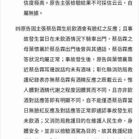
信度極高。原告主張檢驗結果不可採信云云，自
屬無據。
㈣原告固主張蔡岳霖生前飲酒會有臉紅之反應；且事
故發生當日在未飲酒情況下騎車出門，蔡岳霖之
母葉懷襄於蔡岳霖出門後曾與其通話，蔡岳霖應
答狀況均屬正常；事故發生後，原告與葉懷襄靠
近蔡岳霖耳邊說話均未有酒味；彰化縣消防局救
護紀錄表亦無蔡岳霖有酒精反應之既載云云。惟
人體對酒精代謝之程度因體質而不同，且亦非飲
酒對話應答即有明顯不同，自不能僅憑蔡岳霖當
日無臉紅反應及對話應答正常即遽認事故發生前
未飲酒；又消防局救護目的在維護人民生命、身
體安全，並非以檢驗酒駕為目的，故其救護紀錄