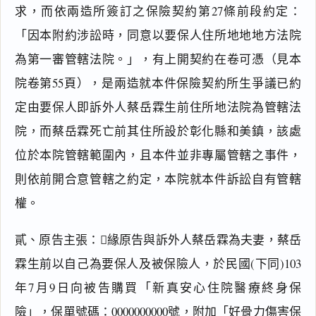
求，而依兩造所簽訂之保險契約第27條前段約定：
「因本附約涉訟時，同意以要保人住所地地地方法院
為第一審管轄法院。」，有上開契約在卷可憑（見本
院卷第55頁），是兩造就本件保險契約所生爭議已約
定由要保人即訴外人蔡岳霖生前住所地法院為管轄法
院，而蔡岳霖死亡前其住所設於彰化縣和美鎮，該處
位於本院管轄範圍內，且本件並非專屬管轄之事件，
則依前開合意管轄之約定，本院就本件訴訟自有管轄
權。
貳、原告主張：緣原告與訴外人蔡岳霖為夫妻，蔡岳
霖生前以自己為要保人及被保險人，於民國(下同)103
年7月9日向被告購買「新真安心住院醫療終身保
險」，保單號碼：0000000000號，附加「好骨力傷害保