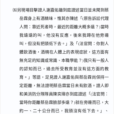
㈤另現場目擊證人謝嘉佑雖到庭證述當日並未聞到蔡
岳霖身上有酒精味，惟其亦陳述「(原告訴訟代理
人問：靠近死者時，最近的距離大概多遠？)當時
我遠遠的叫，他沒有反應，後來我蹲在他旁邊
叫，但沒有把頭低下去。」及「(法官問：你對人
體飲酒後，酒精在人體上的表現症狀，這方面有
無充足的知識或常識、本職學能？)我只有一般人
的認知而已，過去所受教育並沒有這方面的教
育。」等語，足見證人謝嘉佑與蔡岳霖尚保持一
定距離，無法證明蔡岳霖當日未有飲酒。證人即
和美消防分隊隊員陳奕瑋亦到庭證述「(法官問：
當時你距離蔡岳霖臉部多遠？)就在旁邊而已，大
約一、二十公分而已，我頭沒有低下去。」、