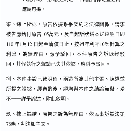
應屬可採。
柒、綜上所述，原告依據系爭契約之法律關係，請求
被告應給付原告105萬元，及自起訴狀繕本送達翌日即
閱讀
研究
110 年1月12 日起至清償日止，按週年利率10％計算之
利息，為無理由，應予駁回。本件原告之訴既經駁
回，其假執行之聲請已失其依據，應併予駁回。
搜尋本
捌、本件事證已臻明確，兩造所為其他主張、陳述並
所提之證據，經審酌後，認均與本件之結論無礙，爰
不一一詳予論述，附此敘明。
主
文
玖、據上論結，原告之訴為無理由，依
民事訴訟法第
事
實
78條
，判決如主文。
及