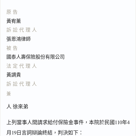
原告
黃宥薰
訴訟代理人
張恩鴻律師
被告
國泰人壽保險股份有限公司
法定代理人
黃調貴
訴訟代理人
兼
人 徐來弟
上列當事人間請求給付保險金事件，本院於民國110年4
月19日言詞辯論終結，判決如下：