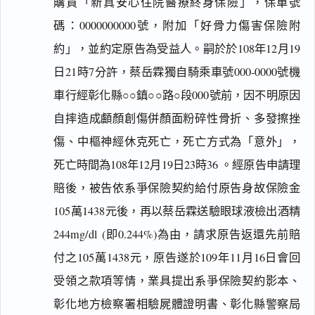
購買「新真安心住院醫療終身保險」，保單號
碼：0000000000號，附加「好骨力傷害保險附
約」，並約定原告為受益人。嗣於於108年12月19
日21時7分許，蔡岳霖獨自騎乘車號000-0000號機
車行經彰化縣○○鎮○○路○段000號前，因不明原因
自摔造成顱顏創傷併顏面粉碎性骨折、多發擦挫
傷、中樞神經休克死亡，死亡方式為「意外」，
死亡時間為108年12月19日23時36 。經原告申請理
賠後，被告依系爭保險契約給付原告身故保險金
105萬1438元後，再以蔡岳霖送驗眼球液檢出酒精
244mg/dl (即0.244%)為由，請求原告返還先前賠
付之105萬1438元，原告遂於109年11月16日會回
受領之款項等情，業具提出系爭保險契約影本、
彰化地方檢察署相驗屍體證明書、彰化縣警察局