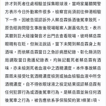
許才到死者住處相驗並採集眼球液，當時家屬聽聞警
方表示今日外勤案件很多，檢察官尚須前往伸港相驗
下一件。因被告逕認訴外人蔡岳霖係酒後駕車致死，
原告經詢問發生事故後現場報案人謝嘉佑先生，表示
其聽到巨大碰撞聲音才出門去查看現場，彼時蔡岳霖
眼睛有在眨，但無法說話，當下未聞到蔡岳霖身上有
酒味，而依蔡岳霖當日之急診病歷紀錄、彰化縣消防
局調取當日救護紀錄表，均無記載死者蔡岳霖有酒
味，亦未檢測死者血液中之酒精濃度。本件事故蔡岳
霖既未接受吐氣酒精濃度檢測或抽血檢驗血液中所含
酒精濃度，自不得依眼球液之檢定結果逕認蔡岳霖有
任何犯罪行為或酒後駕車行為。是蔡岳霖並無任何酒
後駕車之行為，被告應依系爭保險契約第3條第1項、