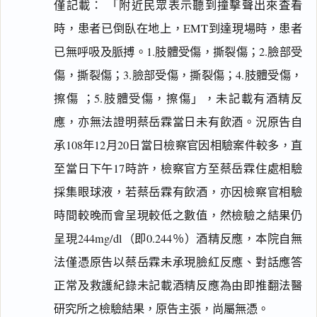
僅記載： 「附近民眾表示聽到撞擊聲出來査看
時，患者已倒臥在地上，EMT到達現場時，患者
已無呼吸及脈搏。1.肢體受傷，撕裂傷；2.臉部受
傷，撕裂傷；3.臉部受傷，撕裂傷；4.肢體受傷，
擦傷 ；5.肢體受傷，擦傷」，未記載有酒精反
應，亦無法證明蔡岳霖當日未有飲酒。況原告自
承108年12月20日當日檢察官因相驗案件較多，直
至當日下午17時許，檢察官方至蔡岳霖住處相驗
採集眼球液，若蔡岳霖有飲酒，亦因檢察官相驗
時間較晚而會呈現較低之數值，然檢驗之結果仍
呈現244mg/dl（即0.244％）酒精反應，本院自無
法僅憑原告以蔡岳霖未承現臉紅反應、對話應答
正常及救護紀錄未記載酒精反應為由即推翻法醫
研究所之檢驗結果，原告主張，尚屬無憑。