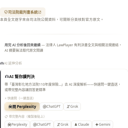
箋底
紋
（關
司法院裁判書系統
閉＝
本頁全文逐字來自司法院公開資料，可開新分頁核對官方原文。
純淨
白
底）
用完 AI 分析後回來繼續
— 法律人 LawPlayer 有判決書全文與相關法規連結，
AI 摘要無法取代原文閱讀
AI 延伸分析
AI 幫你讀判決
帶「臺灣彰化地方法院110年度保險…」去 AI 深度解析——快速問一鍵直送，
或帶完整內容讓回答更精準
⚡ 快速問（一鍵直送）
問 Perplexity
ChatGPT
Grok
📋 帶完整內容（複製後貼上）
Perplexity
ChatGPT
Grok
Claude
Gemini