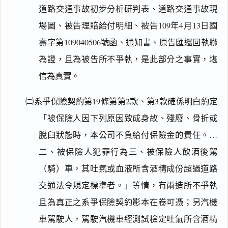
道路交通事故初步分析研判表、道路交通事故現
場圖、被告理賠給付明細、被告109年4月13日國
壽字第109040506號函、通知書、原告匯還回執聯
為證，且為被告所不爭執，是此部分之事實，堪
信為真實。
㈡系爭保險契約第19條第第2款、第3款確係明白約定
「被保險人因下列原因致成身故、殘廢、骨折或
脫臼狀態時，本公司不負給付保險金的責任。…
二、被保險人犯罪行為三、被保險人飲酒後駕
（騎）車，其吐氣或血液所含酒精成份超過道路
交通法令規定標準者。」等情，有兩造所不爭執
且為真正之系爭保險契約影本在卷可憑；另汽機
車駕駛人，駕駛汽機車經測試檢定吐氣所含酒精