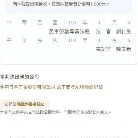
一
向本院提出抗告狀，並繳納抗告費新臺幣1,000元。
鍵
複
製
中　　華　　民　　國　　110 　年　　4 　　月　　6 
全
                  民事勞動專業法庭    法　官　謝仁棠
文
中　　華　　民　　國　　110 　年　　4 　　月　　6 
複製給 AI
去換行複製
                                      書記官　陳文新
匯出 PDF
精美列印
下載 Word
下載 .md
本判決出現的公司
列印
金屯五金工業股份有限公司 的工商登記與訴訟紀錄
含信
箋底
紋
（關
司法院裁判書系統
閉＝
本頁全文逐字來自司法院公開資料，可開新分頁核對官方原文。
純淨
白
底）