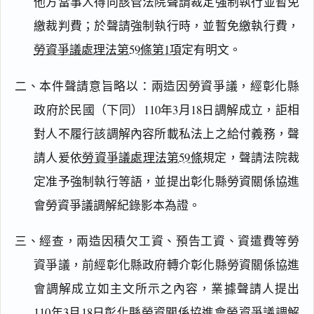
他方當事人得向該管法院聲請裁定強制執行並暫免
繳裁判費；於聲請強制執行時，並暫免繳執行費，
勞資爭議處理法第59條第1項
定有明文。
二、本件聲請意旨略以：兩造因勞資爭議，經彰化縣
政府於民國（下同）110年3月18日調解成立，詎相
對人不履行該調解內容所載私法上之給付義務，聲
請人爰依
勞資爭議處理法第59條
規定，聲請法院裁
定准予強制執行等語，並提出彰化縣勞資關係協進
會勞資爭議調解紀錄影本為證。
三、經查，兩造因積欠工資、預告工資、資遣費等勞
資爭議，前經彰化縣政府轉介彰化縣勞資關係協進
會調解成立如主文所示之內容，業據聲請人提出
110年3月18日彰化縣勞資關係協進會勞資爭議調解