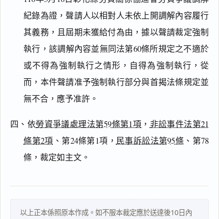
紀錄為證，聲請人以相對人未依上開調解內容履行
閱讀
研究
其義務，且屆期未獲給付為由，據以聲請裁定強制
執行，該調解內容並無同法第60條所規定之不適於
或不得為強制執行之情形，自得為強制執行，從
搜尋本
而，本件聲請准予強制執行部分與首揭法條規定並
無不合，應予准許。
四、依
勞資爭議處理法第59條第1項
，
非訟事件法第21
主
文
條第2項
、第24條第1項，
民事訴訟法第95條
、第78
理
條，裁定如主文。
由
以上正本係照原本作成。如不服本裁定應於送達後10日內