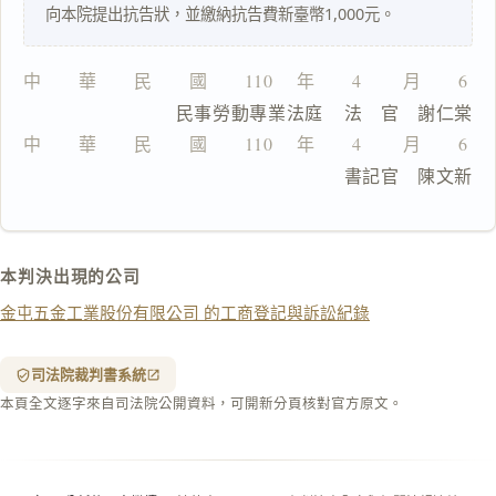
一
向本院提出抗告狀，並繳納抗告費新臺幣1,000元。
鍵
複
製
中　　華　　民　　國　　110 　年　　4 　　月　　6 
全
                  民事勞動專業法庭    法　官　謝仁棠
文
中　　華　　民　　國　　110 　年　　4 　　月　　6 
複製給 AI
去換行複製
                                      書記官　陳文新
匯出 PDF
精美列印
下載 Word
下載 .md
本判決出現的公司
列印
金屯五金工業股份有限公司 的工商登記與訴訟紀錄
含信
箋底
紋
（關
司法院裁判書系統
閉＝
本頁全文逐字來自司法院公開資料，可開新分頁核對官方原文。
純淨
白
底）