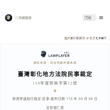
🇹🇼
快速搜尋
約
3
分鐘讀完
·
全文
1,116
字
資料來源：司法院裁判書系統
臺灣彰化地方法院民事裁定
110年度勞執字第12號
勞資爭議執行裁定
·
民事
·
裁判日期 110 年 04 月 06 日
法官
謝仁棠