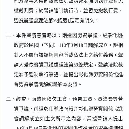
他方當事人得向該管法院聲請裁定強制執行並暫免
繳裁判費；於聲請強制執行時，並暫免繳執行費，
勞資爭議處理法第59條第1項
定有明文。
二、本件聲請意旨略以：兩造因勞資爭議，經彰化縣
政府於民國（下同）110年3月18日調解成立，詎相
對人不履行該調解內容所載私法上之給付義務，聲
請人爰依
勞資爭議處理法第59條
規定，聲請法院裁
定准予強制執行等語，並提出彰化縣勞資關係協進
會勞資爭議調解紀錄影本為證。
三、經查，兩造因積欠工資、預告工資、資遣費等勞
資爭議，前經彰化縣政府轉介彰化縣勞資關係協進
會調解成立如主文所示之內容，業據聲請人提出
110年3月18日彰化縣勞資關係協進會勞資爭議調解