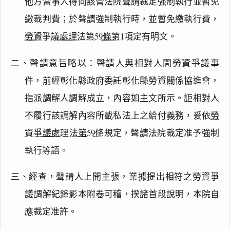
他方當事人得向該管法院聲請裁定強制執行並暫免
繳裁判費；於聲請強制執行時，並暫免繳執行費，
勞資爭議處理法第59條第1項
定有明文。
二、聲請意旨略以：聲請人與相對人間勞資爭議事
件，前經彰化縣政府委託彰化縣勞資關係協進會，
指派調解人調解成立，內容如主文所示。詎相對人
不履行該調解內容所載私法上之給付義務，爰依
勞
資爭議處理法第59條
規定，聲請法院裁定准予強制
閱讀
研究
執行等語。
三、經查，聲請人上開主張，業據提出相符之勞資爭
搜尋本
議調解紀錄影本附卷可稽，揆諸首段說明，本院自
應裁定准許。