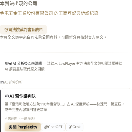
本判決出現的公司
列印
金屯五金工業股份有限公司 的工商登記與訴訟紀錄
含信
箋底
紋
（關
司法院裁判書系統
閉＝
本頁全文逐字來自司法院公開資料，可開新分頁核對官方原文。
純淨
白
底）
用完 AI 分析後回來繼續
— 法律人 LawPlayer 有判決書全文與相關法規連結，
AI 摘要無法取代原文閱讀
AI 延伸分析
AI 幫你讀判決
帶「臺灣彰化地方法院110年度勞執…」去 AI 深度解析——快速問一鍵直送，
或帶完整內容讓回答更精準
⚡ 快速問（一鍵直送）
問 Perplexity
ChatGPT
Grok