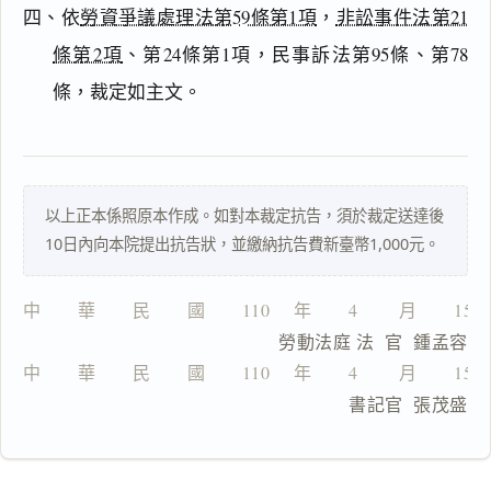
四、依
勞資爭議處理法第59條第1項
，
非訟事件法第21
主
文
條第2項
、第24條第1項，民事訴法第95條、第78
理
條，裁定如主文。
由
以上正本係照原本作成。如對本裁定抗告，須於裁定送達後
一
10日內向本院提出抗告狀，並繳納抗告費新臺幣1,000元。
鍵
複
製
中　　華　　民　　國　　110 　年　　4 　　月　　15
全
                       勞動法庭 法  官  鍾孟容
文
中　　華　　民　　國　　110 　年　　4 　　月　　15
複製給 AI
去換行複製
                                書記官  張茂盛
匯出 PDF
精美列印
下載 Word
下載 .md