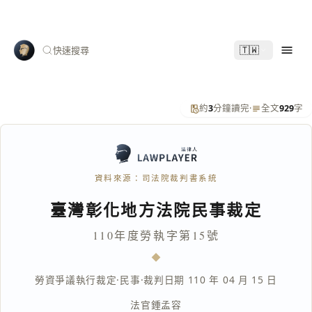
🇹🇼
快速搜尋
約
3
分鐘讀完
·
全文
929
字
資料來源：司法院裁判書系統
臺灣彰化地方法院民事裁定
110年度勞執字第15號
勞資爭議執行裁定
·
民事
·
裁判日期 110 年 04 月 15 日
法官
鍾孟容