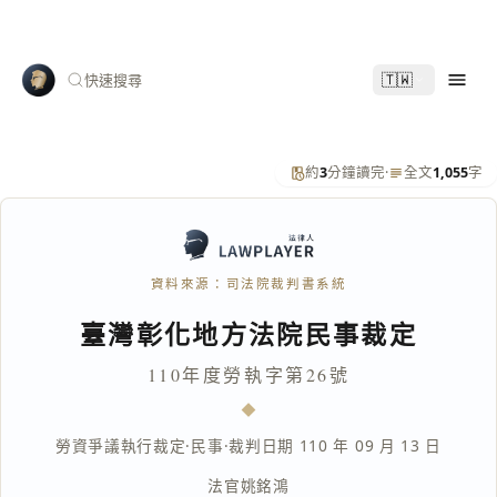
🇹🇼
快速搜尋
約
3
分鐘讀完
·
全文
1,055
字
資料來源：司法院裁判書系統
臺灣彰化地方法院民事裁定
110年度勞執字第26號
勞資爭議執行裁定
·
民事
·
裁判日期 110 年 09 月 13 日
法官
姚銘鴻