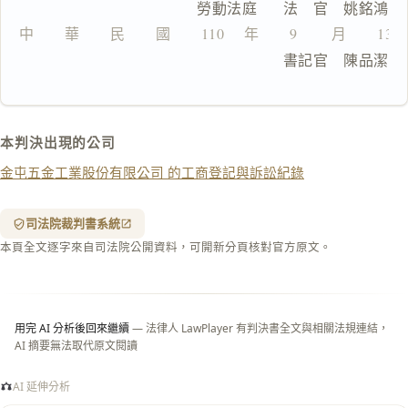
                  勞動法庭      法　官　姚銘鴻
文
中　　華　　民　　國　　110 　年　　9 　　月　　13
複製給 AI
去換行複製
                                書記官　陳品潔
匯出 PDF
精美列印
下載 Word
下載 .md
本判決出現的公司
列印
金屯五金工業股份有限公司 的工商登記與訴訟紀錄
含信
箋底
紋
（關
司法院裁判書系統
閉＝
本頁全文逐字來自司法院公開資料，可開新分頁核對官方原文。
純淨
白
底）
用完 AI 分析後回來繼續
— 法律人 LawPlayer 有判決書全文與相關法規連結，
AI 摘要無法取代原文閱讀
AI 延伸分析