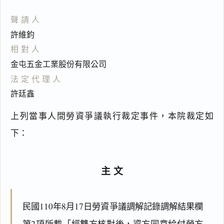
聲請人
許維鈞
相對人
金屯五金工業股份有限公司
法定代理人
許廷鑫
上列當事人間勞資爭議執行裁定事件，本院裁定如
下：
主文
民國110年8月17日勞資爭議調解記錄調解結果欄
第2項所載「經雙方核對後，資方同意給付勞方