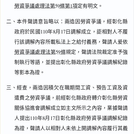
勞資爭議處理法第59條第1項
定有明文。
二、本件聲請意旨略以：兩造因勞資爭議，經彰化縣
政府於民國110年8月17日調解成立，詎相對人不履
行該調解內容所載私法上之給付義務，聲請人爰依
勞資爭議處理法第59條
規定，聲請法院裁定准予強
制執行等語，並提出彰化縣政府勞資爭議調解紀錄
等影本為證。
三、經查，兩造因積欠在職期間工資、預告工資及資
遣費之勞資爭議，前經彰化縣政府轉介彰化縣勞資
關係協進會調解成立如主文所示之內容，業據聲請
人提出110年8月17日彰化縣政府勞資爭議調解紀錄
閱讀
研究
為證，聲請人以相對人未依上開調解內容履行其義