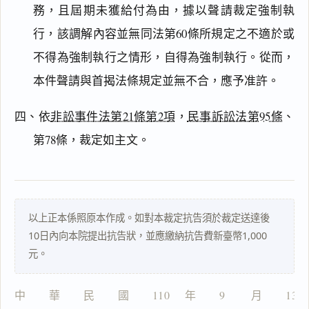
務，且屆期未獲給付為由，據以聲請裁定強制執
行，該調解內容並無同法第60條所規定之不適於或
搜尋本
不得為強制執行之情形，自得為強制執行。從而，
本件聲請與首揭法條規定並無不合，應予准許。
主
四、依
非訟事件法第21條第2項
，
民事訴訟法第95條
、
文
第78條，裁定如主文。
理
由
以上正本係照原本作成。如對本裁定抗告須於裁定送達後
10日內向本院提出抗告狀，並應繳納抗告費新臺幣1,000
一
元。
鍵
複
製
中　　華　　民　　國　　110 　年　　9 　　月　　13
全