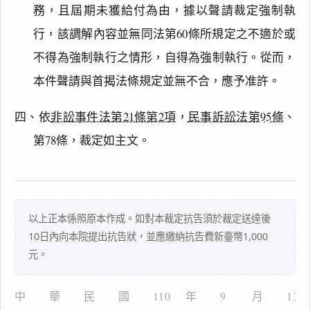
務，且屆期未獲給付為由，據以聲請裁定強制執
行，該調解內容並無同法第60條所規定之不適於或
搜尋本
不得為強制執行之情形，自得為強制執行。從而，
本件聲請與首揭法條規定並無不合，應予准許。
主
四、依
非訟事件法第21條第2項
，
民事訴訟法第95條
、
文
第78條，裁定如主文。
理
由
以上正本係照原本作成。如對本裁定抗告須於裁定送達後
10日內向本院提出抗告狀，並應繳納抗告費新臺幣1,000
一
元。
鍵
複
製
中　　華　　民　　國　　110 　年　　9 　　月　　13
全