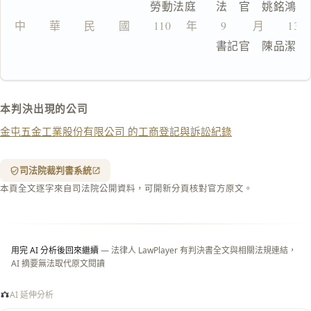
                  勞動法庭      法　官　姚銘鴻
文
中　　華　　民　　國　　110 　年　　9 　　月　　13
複製給 AI
去換行複製
                                書記官　陳品潔
匯出 PDF
精美列印
下載 Word
下載 .md
本判決出現的公司
列印
金屯五金工業股份有限公司 的工商登記與訴訟紀錄
含信
箋底
紋
（關
司法院裁判書系統
閉＝
本頁全文逐字來自司法院公開資料，可開新分頁核對官方原文。
純淨
白
底）
用完 AI 分析後回來繼續
— 法律人 LawPlayer 有判決書全文與相關法規連結，
AI 摘要無法取代原文閱讀
AI 延伸分析