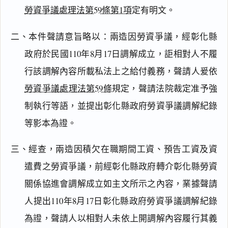
勞資爭議處理法第59條第1項
定有明文。
二、本件聲請意旨略以：兩造因勞資爭議，經彰化縣
政府於民國110年8月17日調解成立，詎相對人不履
行該調解內容所載私法上之給付義務，聲請人爰依
勞資爭議處理法第59條
規定，聲請法院裁定准予強
制執行等語，並提出彰化縣政府勞資爭議調解紀錄
等影本為證。
三、經查，兩造因積欠在職期間工資、預告工資及資
遣費之勞資爭議，前經彰化縣政府轉介彰化縣勞資
關係協進會調解成立如主文所示之內容，業據聲請
人提出110年8月17日彰化縣政府勞資爭議調解紀錄
閱讀
研究
為證，聲請人以相對人未依上開調解內容履行其義