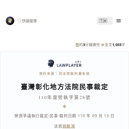
🇹🇼
快速搜尋
約
3
分鐘讀完
·
全文
1,055
字
資料來源：司法院裁判書系統
臺灣彰化地方法院民事裁定
110年度勞執字第28號
勞資爭議執行裁定
·
民事
·
裁判日期 110 年 09 月 13 日
法官
姚銘鴻