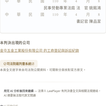
中　　華　　民　　國　　110 　年　　4 　　月　　8 
全
                  民事勞動專業法庭 法　官 姚銘鴻
文
中　　華　　民　　國　　110 　年　　4 　　月　　8 
複製給 AI
去換行複製
                                   書記官 陳品潔
匯出 PDF
精美列印
下載 Word
下載 .md
本判決出現的公司
列印
金屯五金工業股份有限公司 的工商登記與訴訟紀錄
含信
箋底
紋
（關
司法院裁判書系統
閉＝
本頁全文逐字來自司法院公開資料，可開新分頁核對官方原文。
純淨
白
底）
用完 AI 分析後回來繼續
— 法律人 LawPlayer 有判決書全文與相關法規連結，
AI 摘要無法取代原文閱讀