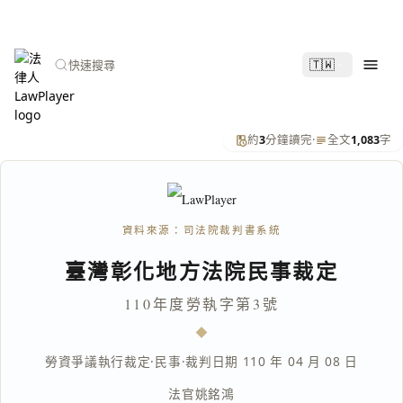
🇹🇼
快速搜尋
約
3
分鐘讀完
·
全文
1,083
字
資料來源：司法院裁判書系統
臺灣彰化地方法院民事裁定
110年度勞執字第3號
勞資爭議執行裁定
·
民事
·
裁判日期 110 年 04 月 08 日
法官
姚銘鴻