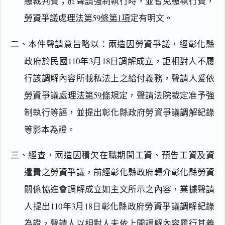
繳裁判費；於聲請強制執行時，並暫免繳執行費，
勞資爭議處理法第59條第1項
定有明文。
二、本件聲請意旨略以：兩造因勞資爭議，經彰化縣
政府於民國110年3月18日調解成立，詎相對人不履
行該調解內容所載私法上之給付義務，聲請人爰依
勞資爭議處理法第59條
規定，聲請法院裁定准予強
制執行等語，並提出彰化縣政府勞資爭議調解紀錄
等影本為證。
三、經查，兩造因積欠在職期間工資、預告工資及資
遣費之勞資爭議，前經彰化縣政府轉介彰化縣勞資
關係協進會調解成立如主文所示之內容，業據聲請
人提出110年3月18日彰化縣政府勞資爭議調解紀錄
閱讀
研究
為證，聲請人以相對人未依上開調解內容履行其義