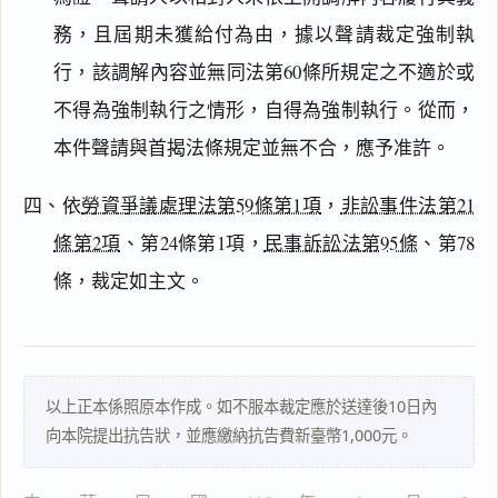
務，且屆期未獲給付為由，據以聲請裁定強制執
行，該調解內容並無同法第60條所規定之不適於或
搜尋本
不得為強制執行之情形，自得為強制執行。從而，
本件聲請與首揭法條規定並無不合，應予准許。
四、依
勞資爭議處理法第59條第1項
，
非訟事件法第21
主
文
條第2項
、第24條第1項，
民事訴訟法第95條
、第78
理
條，裁定如主文。
由
以上正本係照原本作成。如不服本裁定應於送達後10日內
一
向本院提出抗告狀，並應繳納抗告費新臺幣1,000元。
鍵
複
製