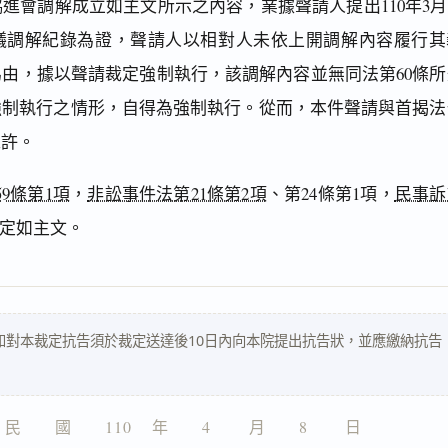
進會調解成立如主文所示之內容，業據聲請人提出110年3月1
議調解紀錄為證，聲請人以相對人未依上開調解內容履行其
由，據以聲請裁定強制執行，該調解內容並無同法第60條所
強制執行之情形，自得為強制執行。從而，本件聲請與首揭法
准許。
9條第1項
，
非訟事件法第21條第2項
、第24條第1項，
民事訴
裁定如主文。
如對本裁定抗告須於裁定送達後10日內向本院提出抗告狀，並應繳納抗告
民　　國　　110 　年　　4 　　月　　8 　　日