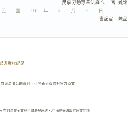
                 民事勞動專業法庭 法　官  姚
民　　國　　110 　年　　4 　　月　　9 　　日
                                  書記官　
記與訴訟紀錄
來自司法院公開資料，可開新分頁核對官方原文。
layer 有判決書全文與相關法規連結，AI 摘要無法取代原文閱讀