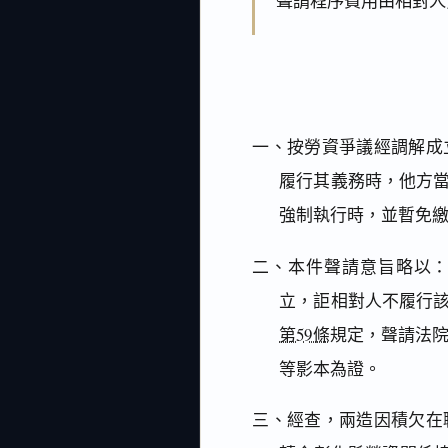
聲請程序費用由相對人
一、按勞資爭議經調解成
履行其義務時，他方
強制執行時，並暫免
二、本件聲請意旨略以：
立，詎相對人不履行
第59條
規定，聲請法
等影本為證。
三、經查，兩造因積欠在