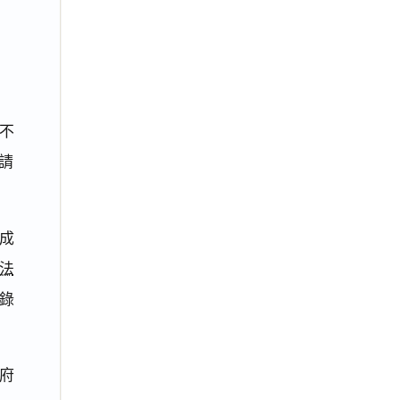
不
請
成
法
錄
府