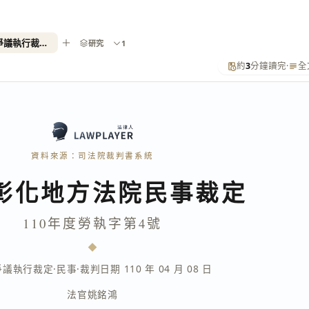
110年度勞執字第4號（勞資爭議執行裁定）
研究
1
約
3
分鐘讀完
·
全
資料來源：司法院裁判書系統
彰化地方法院民事裁定
110年度勞執字第4號
爭議執行裁定
·
民事
·
裁判日期 110 年 04 月 08 日
法官
姚銘鴻