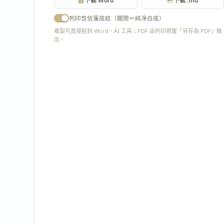
下載 Word
下載 .md
列印含信箋底紋（關閉＝純淨白底）
複製可直接貼到 Word、AI 工具；PDF 由列印視窗「另存為 PDF」輸
出。
匯出 PDF