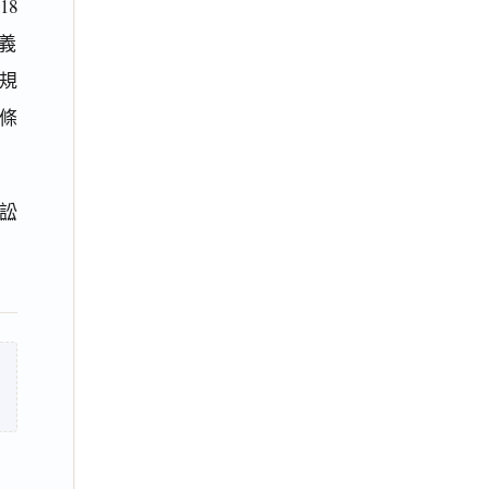
8
義
規
條
訟