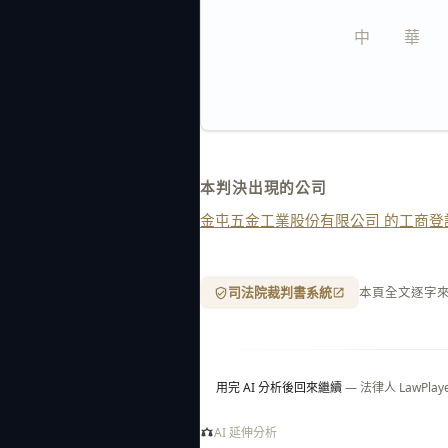
中　　華　　
本判決出現的公司
金屯五金工業股份有限公司 的工商登
司法院裁判書系統
本頁全文逐字
用完 AI 分析後回來繼續
— 法律人 LawP
AI 延伸分析