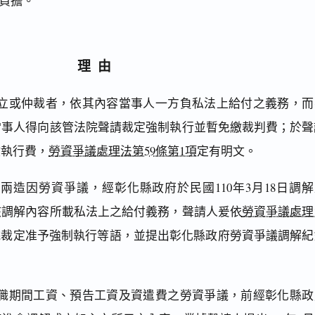
負擔。
理由
立或仲裁者，依其內容當事人一方負私法上給付之義務，而
當事人得向該管法院聲請裁定強制執行並暫免繳裁判費；於聲
繳執行費，
勞資爭議處理法第59條第1項
定有明文。
兩造因勞資爭議，經彰化縣政府於民國110年3月18日調解
該調解內容所載私法上之給付義務，聲請人爰依
勞資爭議處理
院裁定准予強制執行等語，並提出彰化縣政府勞資爭議調解紀
職期間工資、預告工資及資遣費之勞資爭議，前經彰化縣政