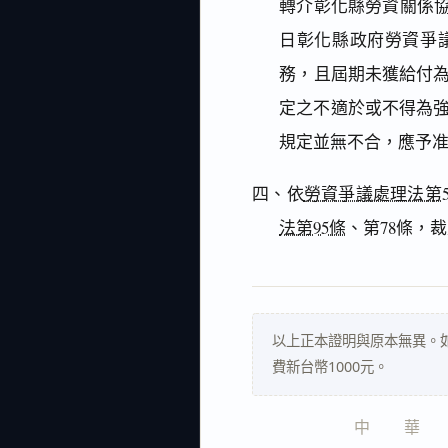
轉介彰化縣勞資關係協
日彰化縣政府勞資爭
務，且屆期未獲給付為
定之不適於或不得為
規定並無不合，應予
四、依
勞資爭議處理法第5
法第95條
、第78條，
以上正本證明與原本無異。
費新台幣1000元。
中　　華　　