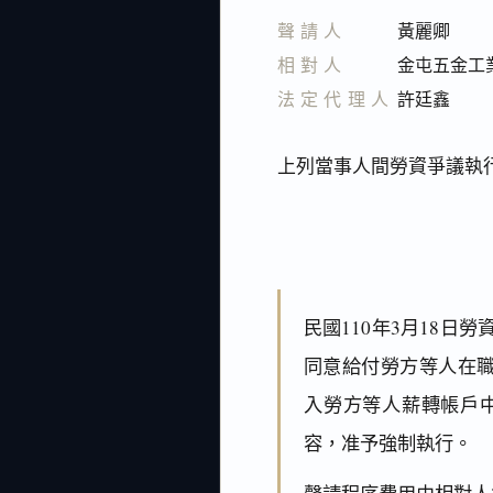
聲請人
黃麗卿
相對人
金屯五金工
法定代理人
許廷鑫
上列當事人間勞資爭議執
民國110年3月18
同意給付勞方等人在職
入勞方等人薪轉帳戶中
容，准予強制執行。