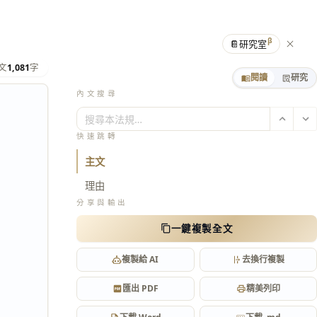
β
📔
研究室
文
1,081
字
閱讀
研究
內文搜尋
搜尋本法規…
快速跳轉
主文
理由
分享與輸出
一鍵複製全文
複製給 AI
去換行複製
匯出 PDF
精美列印