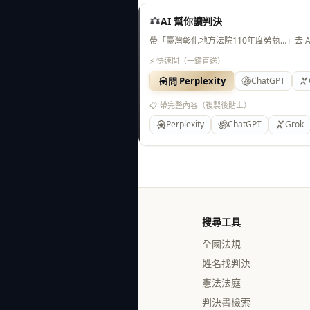
AI 幫你讀判決
帶「臺灣彰化地方法院110年度勞執…」去 
⚡ 快速問（一鍵直送）
問 Perplexity
ChatGPT
📋 帶完整內容（複製後貼上）
Perplexity
ChatGPT
Grok
搜尋工具
全國法規
姓名找判決
憲法法庭
判決書檢索