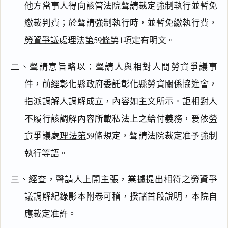
他方當事人得向該管法院聲請裁定強制執行並暫免
繳裁判費；於聲請強制執行時，並暫免繳執行費，
勞資爭議處理法第59條第1項
定有明文。
二、聲請意旨略以：聲請人與相對人間勞資爭議事
件，前經彰化縣政府委託彰化縣勞資關係協進會，
指派調解人調解成立，內容如主文所示。詎相對人
不履行該調解內容所載私法上之給付義務，爰依
勞
資爭議處理法第59條
規定，聲請法院裁定准予強制
閱讀
研究
執行等語。
三、經查，聲請人上開主張，業據提出相符之勞資爭
搜尋本
議調解紀錄影本附卷可稽，揆諸首段說明，本院自
應裁定准許。