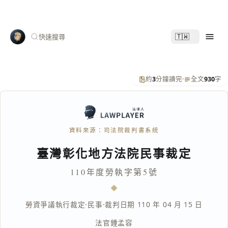
🇹🇼
快速搜尋
約
3
分鐘讀完
·
全文
930
字
資料來源：司法院裁判書系統
臺灣彰化地方法院民事裁定
110年度勞執字第5號
勞資爭議執行裁定
·
民事
·
裁判日期 110 年 04 月 15 日
法官
鍾孟容