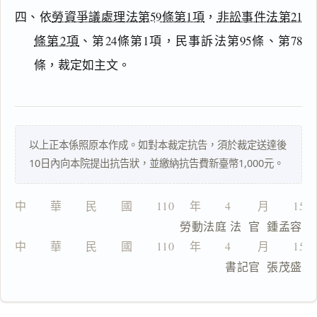
四、依
勞資爭議處理法第59條第1項
，
非訟事件法第21
主
文
條第2項
、第24條第1項，民事訴法第95條、第78
理
條，裁定如主文。
由
以上正本係照原本作成。如對本裁定抗告，須於裁定送達後
一
10日內向本院提出抗告狀，並繳納抗告費新臺幣1,000元。
鍵
複
製
中　　華　　民　　國　　110 　年　　4 　　月　　15
全
                       勞動法庭 法  官  鍾孟容
文
中　　華　　民　　國　　110 　年　　4 　　月　　15
複製給 AI
去換行複製
                                書記官  張茂盛
匯出 PDF
精美列印
下載 Word
下載 .md