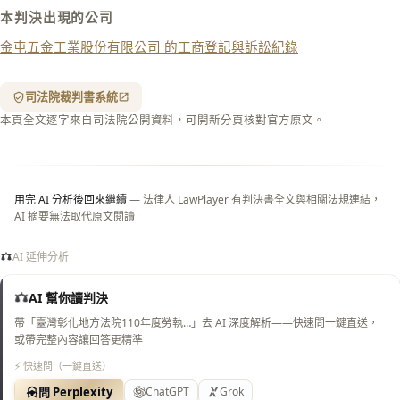
本判決出現的公司
列印
金屯五金工業股份有限公司 的工商登記與訴訟紀錄
含信
箋底
紋
（關
司法院裁判書系統
閉＝
本頁全文逐字來自司法院公開資料，可開新分頁核對官方原文。
純淨
白
底）
用完 AI 分析後回來繼續
— 法律人 LawPlayer 有判決書全文與相關法規連結，
AI 摘要無法取代原文閱讀
AI 延伸分析
AI 幫你讀判決
帶「臺灣彰化地方法院110年度勞執…」去 AI 深度解析——快速問一鍵直送，
或帶完整內容讓回答更精準
⚡ 快速問（一鍵直送）
問 Perplexity
ChatGPT
Grok