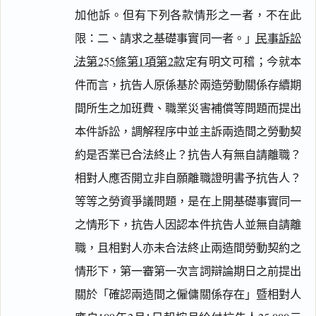
加他訴。但有下列各款情形之一者，不在此
限：二、請求之基礎事實同一者。」
民事訴訟
法第255條第1項第2款
定有明文可稽；今就本
件而言，抗告人原係基於兩造勞動關係存續期
間所生之加班費、職業災害補償等問題而提出
本件訴訟，調解程序中並主訴兩造間之勞動契
約是否業已合法終止？抗告人有無自請離職？
相對人應否開立非自願離職證明書予抗告人？
等等之勞資爭議問題，是在上開基礎事實同一
之情形下，抗告人因認本件抗告人並無自請離
職，且相對人亦未合法終止兩造間勞動契約之
情形下，第一審第一次言詞辯論期日之前提出
關於「確認兩造間之僱傭關係存在」暨相對人