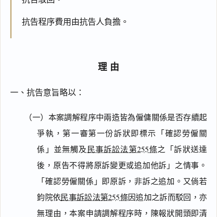
抗告程序費用由抗告人負擔。
理由
一、抗告意旨略以：
（一）本案調解程序中兩造皆為僱傭關係是否存續起
爭執，第一審第一份訴狀即標示「確認勞僱關
係」並無觸及
民事訴訟法第255條
之「訴狀送達
後，原告不得將原訴變更或追加他訴」之情事。
「確認勞僱關係」即原訴，非訴之追加。又倘若
鈞院依
民事訴訟法第255條
因追加之訴而駁回，亦
無理由，本案申請調解程序時，陳報狀開頭即清