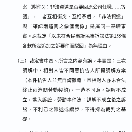
案（附件3)：非法資遣是否要回原公司任職……等
語」，二者互相衝突、互相矛盾，「非法資遣」
與「確認兩造間之僱傭關係」是屬同一基礎事
實。原裁定「以未符合民事訴
民事訴訟法第255條
各款所定追加之訴要件而駁回」為無理由。
（三）裁定書中四、所言之内容有誤。事實是：三次
調解中，相對人皆不同意抗告人所提調解方案
（本件抗告人並無自請離職，且相對人亦未合法
終止兩造間勞動契約)。一造不同意，調解不成
立，進入訴訟。勞動事件法：調解不成立後之訴
訟，不利己之陳述或讓步，不得採為裁判之基
礎。