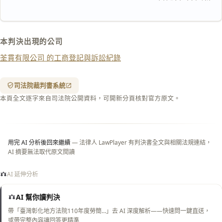
匯出 PDF
精美列印
下載 Word
下載 .md
本判決出現的公司
列印
荃貫有限公司 的工商登記與訴訟紀錄
含信
箋底
紋
（關
司法院裁判書系統
閉＝
本頁全文逐字來自司法院公開資料，可開新分頁核對官方原文。
純淨
白
底）
用完 AI 分析後回來繼續
— 法律人 LawPlayer 有判決書全文與相關法規連結，
AI 摘要無法取代原文閱讀
AI 延伸分析
AI 幫你讀判決
帶「臺灣彰化地方法院110年度勞簡…」去 AI 深度解析——快速問一鍵直送，
或帶完整內容讓回答更精準