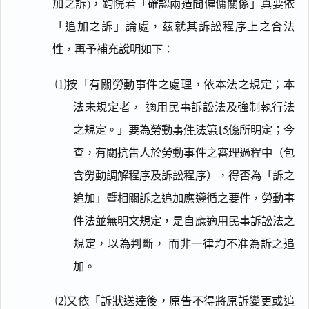
加之訴)，鈞院若「確認兩造間僱傭關係」真要依
「追加之訴」論處，茲就其訴訟程序上之合法
性，再予補充說明如下：
⑴按「有關勞動事件之處理，依本法之規定；本
法未規定者， 適用民事訴訟法及強制執行法
之規定。」要為
勞動事件法第15條
所明定；今
查，有關抗告人於勞動事件之審理過程中（包
含勞動調解程序及訴訟程序），得否為「訴之
追加」暨相關訴之追加應遵循之要件，勞動事
件法並無明文規定，是自應適用民事訴訟法之
規定，以為判斷， 而非一律均不准為訴之追
加。
⑵又依「訴狀送達後，原告不得將原訴變更或追