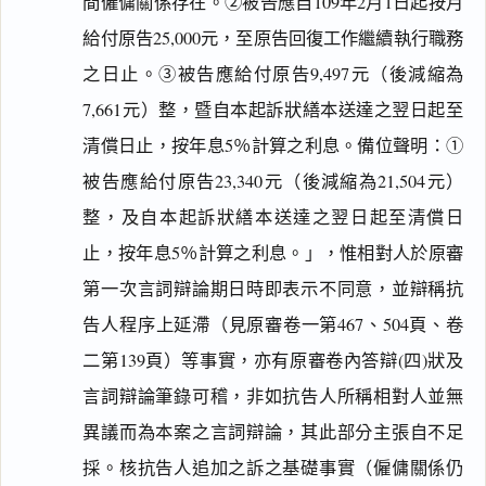
間僱傭關係存在。②被告應自109年2月1日起按月
給付原告25,000元，至原告回復工作繼續執行職務
之日止。③被告應給付原告9,497元（後減縮為
7,661元）整，暨自本起訴狀繕本送達之翌日起至
清償日止，按年息5％計算之利息。備位聲明：①
被告應給付原告23,340元（後減縮為21,504元）
整，及自本起訴狀繕本送達之翌日起至清償日
止，按年息5％計算之利息。」，惟相對人於原審
第一次言詞辯論期日時即表示不同意，並辯稱抗
告人程序上延滯（見原審卷一第467、504頁、卷
二第139頁）等事實，亦有原審卷內答辯(四)狀及
言詞辯論筆錄可稽，非如抗告人所稱相對人並無
異議而為本案之言詞辯論，其此部分主張自不足
採。核抗告人追加之訴之基礎事實（僱傭關係仍