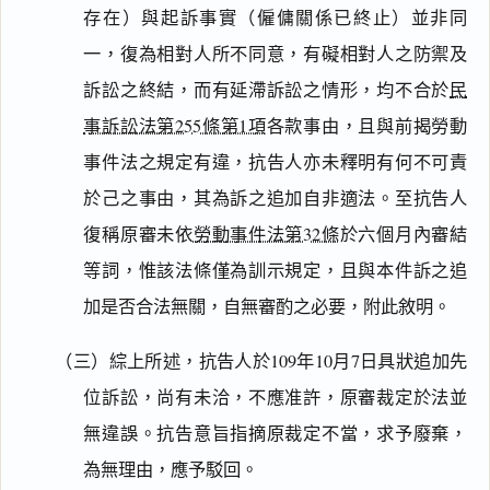
存在）與起訴事實（僱傭關係已終止）並非同
一，復為相對人所不同意，有礙相對人之防禦及
訴訟之終結，而有延滯訴訟之情形，均不合於
民
事訴訟法第255條第1項
各款事由，且與前揭勞動
事件法之規定有違，抗告人亦未釋明有何不可責
於己之事由，其為訴之追加自非適法。至抗告人
復稱原審未依
勞動事件法第32條
於六個月內審結
等詞，惟該法條僅為訓示規定，且與本件訴之追
加是否合法無關，自無審酌之必要，附此敘明。
閱讀
研究
（三）綜上所述，抗告人於109年10月7日具狀追加先
位訴訟，尚有未洽，不應准許，原審裁定於法並
無違誤。抗告意旨指摘原裁定不當，求予廢棄，
為無理由，應予駁回。
搜尋本