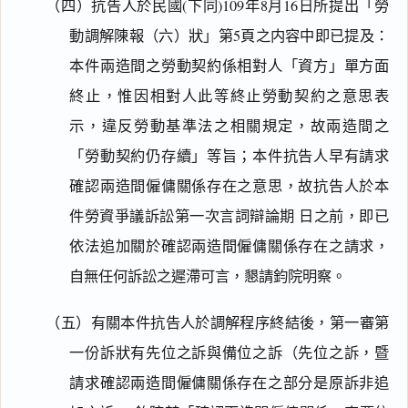
（四）抗告人於民國(下同)109年8月16日所提出「勞
動調解陳報（六）狀」第5頁之内容中即已提及：
本件兩造間之勞動契約係相對人「資方」單方面
終止，惟因相對人此等終止勞動契約之意思表
示，違反勞動基準法之相關規定，故兩造間之
「勞動契約仍存續」等旨；本件抗告人早有請求
確認兩造間僱傭關係存在之意思，故抗告人於本
件勞資爭議訴訟第一次言詞辯論期 日之前，即已
依法追加關於確認兩造間僱傭關係存在之請求，
自無任何訴訟之遲滯可言，懇請鈞院明察。
（五）有關本件抗告人於調解程序終結後，第一審第
一份訴狀有先位之訴與備位之訴（先位之訴，暨
請求確認兩造間僱傭關係存在之部分是原訴非追