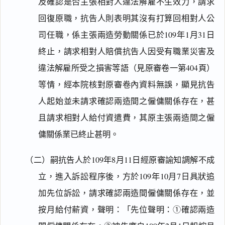
及確認是否主張相對人違法解雇不生效力，請求
回復原職，抗告人則表明其沒有打算回相對人公
司任職，係主張兩造勞動關係已於109年1月31日
終止，請求相對人賠償抗告人因受有職業災害及
違法解雇所受之損害等語（見原審卷一第404頁）
等情，經本院核對原審卷內資料無誤，顯見抗告
人起始並未請求確認兩造間之僱傭關係存在，甚
且請求相對人給付資遣費，其原主張兩造間之僱
傭關係業已終止甚明。
（二）嗣抗告人於109年8月11日經原審諭知調解不成
立，進入訴訟程序後，方於109年10月7日具狀追
加先位訴訟，請求確認兩造間僱傭關係存在，並
按月給付薪資，聲明：「先位聲明：①確認兩造