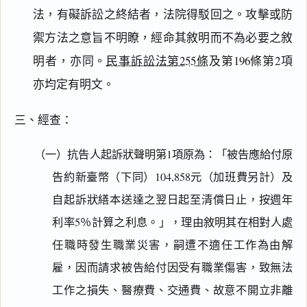
法，有礙訴訟之終結者，法院得駁回之。攻擊或防
禦方法之意旨不明瞭，經命其敘明而不為必要之敘
明者，亦同。
民事訴訟法第255條
及第196條第2項
亦均定有明文。
三、經查：
（一）抗告人起訴狀聲明第1項原為：「被告應給付原
告約新臺幣（下同）104,858元（加班費另計）及
自起訴狀繕本送達之翌日起至清償日止，按週年
利率5％計算之利息。」，理由敘明其在相對人處
任職時發生職業災害，嗣遭不適任工作為由解
雇，因而請求被告給付因受有職業傷害，致無法
工作之損失、醫療費、交通費、故意不開立非離