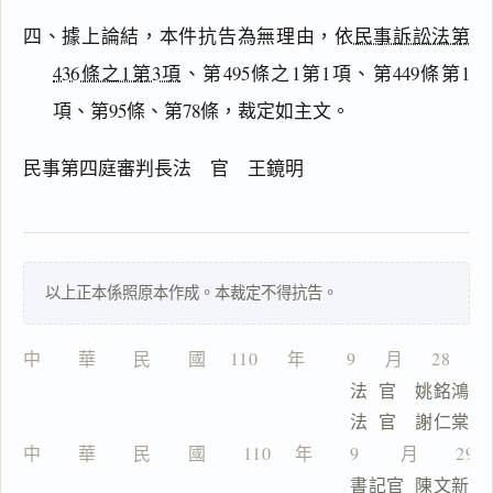
四、據上論結，本件抗告為無理由，依
民事訴訟法第
436條之1第3項
、第495條之1第1項、第449條第1
主
項、第95條、第78條，裁定如主文。
文
理
民事第四庭審判長法 官 王鏡明
由
以上正本係照原本作成。本裁定不得抗告。
一
鍵
中　　華　　民　　國　 110  　年 　　9 　 月　  28  　
複
製
                                法  官　姚銘鴻
全
                            　　法  官　謝仁棠
文
中　　華　　民　　國　　110 　年　　9 　　月　　29
複製給 AI
去換行複製
                                書記官  陳文新