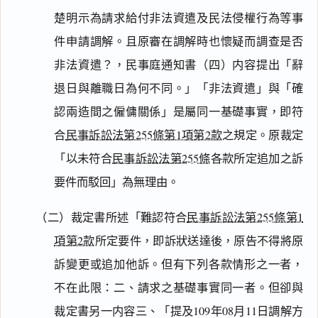
楚明示為請求給付非法資遣及民法侵權行為等事
件申請調解。且原審在調解時也懷疑而調查是否
非法資遣？，民事庭通知書（四）内容提出「辭
退日與離職日為何不同。」「非法資遣」與「確
認兩造間之僱傭關係」是屬同一基礎事實，即符
合
民事訴訟法第255條第1項第2款
之規定。原裁定
「以未符合
民事訴訟法第255條
各款所定追加之訴
要件而駁回」為無理由。
（二）裁定書所述「難認符合
民事訴訟法第255條第1
項第2款
所定要件，即訴狀送達後，原告不得將原
訴變更或追加他訴。但有下列各款情形之一者，
不在此限：二、請求之基礎事實同一者。但卻與
裁定書另一内容三、「提及109年08月11日調解方