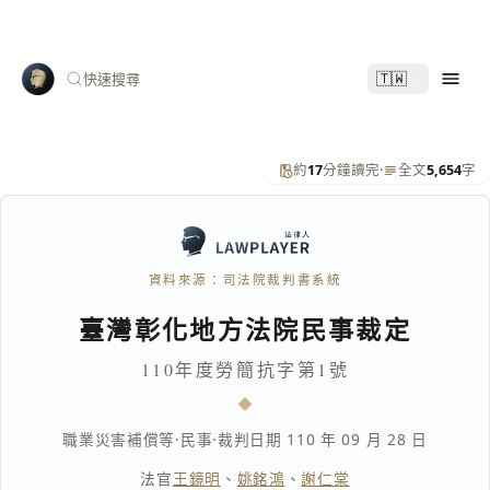
🇹🇼
快速搜尋
約
17
分鐘讀完
·
全文
5,654
字
資料來源：司法院裁判書系統
臺灣彰化地方法院民事裁定
110年度勞簡抗字第1號
職業災害補償等
·
民事
·
裁判日期 110 年 09 月 28 日
法官
王鏡明
、
姚銘鴻
、
謝仁棠