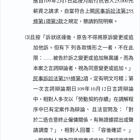
應自109年2月1日起按月給付抗告人25,000元
薪資之請求，自當符合上開
民事訴訟法第255
條第1項第2款
之規定，懇請鈞院明察。
⑶且按「訴狀送達後，原告不得將原訴變更或追
加他訴。但有下 列各款情形之一者，不在此
限：……被告於訴之變更或追加無異議，而為
本案之言詞辯論者，視為同意變更或追加。」
民事訴訟法第255條第2項
，定有明文可稽；第
一次言詞辯論期日109年10月12日言詞辯論
中，相對人多次以「勞動契約存續」在調解程
序中已有定案作為辯論、 且法官問及：「對
於二造合意終止僱傭關係，有無證據提出或聲
請調查？」，相對人回覆：「容後確認。 」