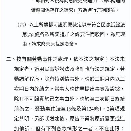
。即相對人視為同意變更或追加「確認兩造間
僱傭關係存在之請求」方為進行言詞辯論。
（六）以上所述都可證明原裁定以未符合
民事訴訟法
第255條
各款所定追加之訴要件而駁回，為無理
由，請求廢棄原裁定廢棄。
二、按有關勞動事件之處理，依本法之規定；本法未
規定者，適用民事訴訟法及強制執行法之規定。勞
動調解程序，除有特別情事外，應於三個月內以三
次期日內終結之。當事人應儘早提出事實及證據，
除有不可歸責於己之事由外，應於第二次期日終結
前為之。
勞動事件法第15條
及第124條1、2第項規
定甚明。另訴狀送達後，原告不得將原訴變更或追
加他訴。但有下列各款情形之一者，不在此限：