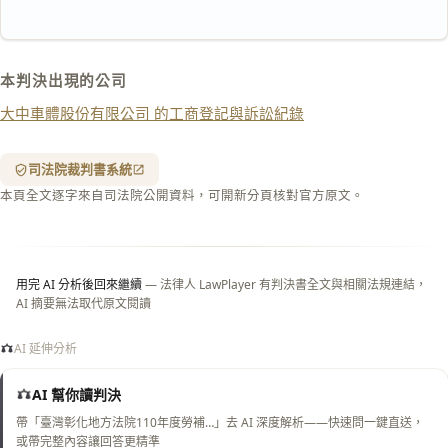
匯出 PDF
精美列印
下載 Word
下載 .md
本判決出現的公司
列印
大中車體股份有限公司 的工商登記與訴訟紀錄
含信
箋底
紋
（關
司法院裁判書系統
閉＝
本頁全文逐字來自司法院公開資料，可開新分頁核對官方原文。
純淨
白
底）
用完 AI 分析後回來繼續
— 法律人 LawPlayer 有判決書全文與相關法規連結，
AI 摘要無法取代原文閱讀
AI 延伸分析
AI 幫你讀判決
帶「臺灣彰化地方法院110年度勞補…」去 AI 深度解析——快速問一鍵直送，
或帶完整內容讓回答更精準