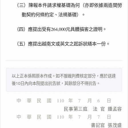
（三）陳報本件請求權基礎為何（亦即依據兩造間勞
動契約何條約定、法規基礎）。
閱讀
研究
（四）應提出受有264,000元具體損害之證明。
（五）應提出越南文或英文之起訴狀繕本一份。
搜尋本
以上正本係照原本作成。如不服裁判費核定部分，應於送達
一
後10日內向本院提出抗告狀，其餘部分不得抗告。
鍵
複
製
中    華    民    國    110   年    7     月    6     日
全
                  民事第三庭    法  官  鍾孟容
文
中    華    民    國    110   年    7     月    7     日
複製給 AI
去換行複製
                                書記官  張茂盛