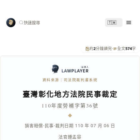
🇹🇼
快速搜尋
約
2
分鐘讀完
·
全文
574
字
資料來源：司法院裁判書系統
臺灣彰化地方法院民事裁定
110年度勞補字第36號
損害賠償
·
民事
·
裁判日期 110 年 07 月 06 日
法官
鍾孟容