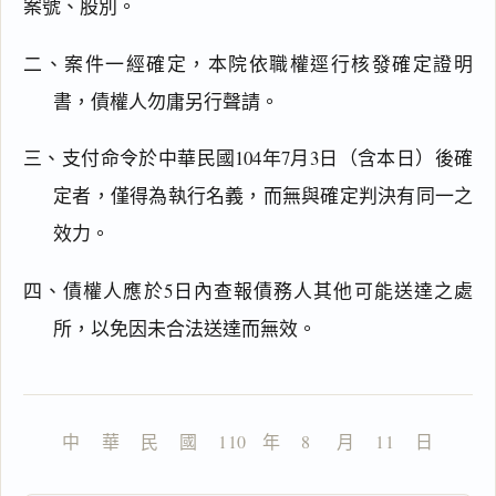
案號、股別。
二、案件一經確定，本院依職權逕行核發確定證明
書，債權人勿庸另行聲請。
閱讀
研究
三、支付命令於中華民國104年7月3日（含本日）後確
定者，僅得為執行名義，而無與確定判決有同一之
效力。
搜尋本
四、債權人應於5日內查報債務人其他可能送達之處
所，以免因未合法送達而無效。
一
鍵
中    華    民    國    110   年    8     月    11    日
複
製
全