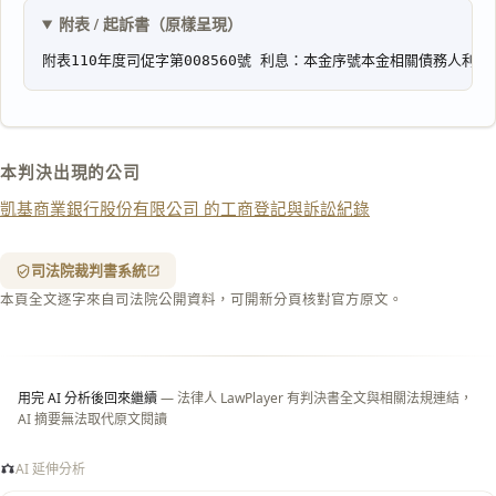
文
附表 / 起訴書（原樣呈現）
複製給 AI
去換行複製
匯出 PDF
精美列印
下載 Word
下載 .md
本判決出現的公司
列印
凱基商業銀行股份有限公司 的工商登記與訴訟紀錄
含信
箋底
紋
（關
司法院裁判書系統
閉＝
本頁全文逐字來自司法院公開資料，可開新分頁核對官方原文。
純淨
白
底）
用完 AI 分析後回來繼續
— 法律人 LawPlayer 有判決書全文與相關法規連結，
AI 摘要無法取代原文閱讀
AI 延伸分析