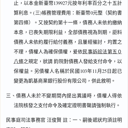
止，以本金新臺幣139927元按年利率百分之十五計
算利息。(三)帳務管理費用：新臺幣0元整（契約書
第四條）。又按契約第十一條，債務人未依約繳納
本息，已喪失期限利益，全部債務視為到期，詎料
債務人未依約履行給付義務，且屢經催討，均置之
不理，債權人為確保債權，爰依
民事訴訟法第五０
八條
之規定，狀請 鈞院對債務人發給支付命令，以
保權益。另債權人名稱於民國103年11月25日起已
變更為凱基商業銀行股份有限公司，併此敘明。
三、債務人未於不變期間內提出異議時，債權人得依
法院核發之支付命令及確定證明書聲請強制執行。
民事庭司法事務官 汪俊賢 註：一、嗣後遞狀均須註明