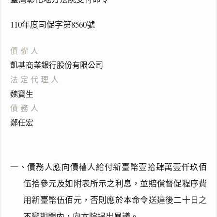
110年度司促字第8560號
債權人
凱基商業銀行股份有限公司
法定代理人
魏寶生
債務人
鄭任宏
一、債務人應向債權人給付新臺幣壹拾肆萬壹仟玖佰
伍拾參元及如附表所示之利息，並賠償督促程序費
用新臺幣伍佰元，否則應於本命令送達後二十日之
不變期間內，向本院提出異議。