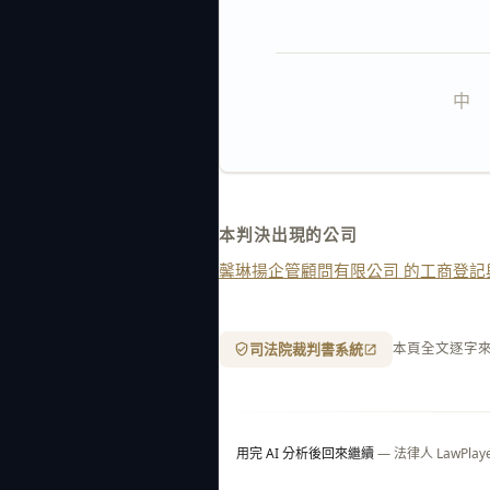
中   
本判決出現的公司
馨琳揚企管顧問有限公司 的工商登記
司法院裁判書系統
本頁全文逐字
用完 AI 分析後回來繼續
— 法律人 LawP