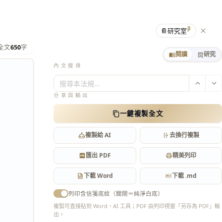
β
📔
研究室
全文
650
字
閱讀
研究
內文搜尋
搜尋本法規…
分享與輸出
一鍵複製全文
複製給 AI
去換行複製
匯出 PDF
精美列印
下載 Word
下載 .md
列印含信箋底紋（關閉＝純淨白底）
複製可直接貼到 Word、AI 工具；PDF 由列印視窗「另存為 PDF」輸
出。