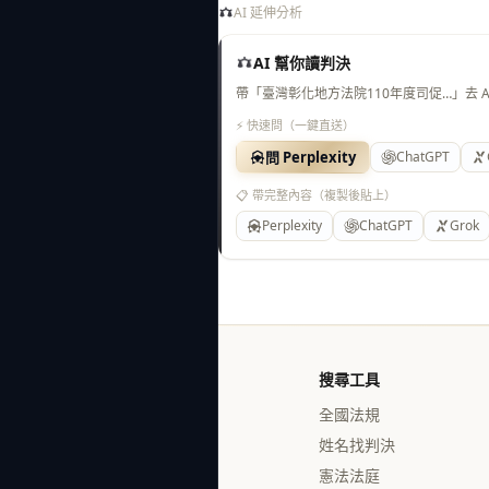
AI 延伸分析
AI 幫你讀判決
帶「臺灣彰化地方法院110年度司促…」去 
⚡ 快速問（一鍵直送）
問 Perplexity
ChatGPT
📋 帶完整內容（複製後貼上）
Perplexity
ChatGPT
Grok
搜尋工具
全國法規
姓名找判決
憲法法庭