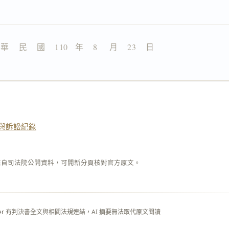
 華    民    國    110   年    8     月    23    日
與訴訟紀錄
來自司法院公開資料，可開新分頁核對官方原文。
layer 有判決書全文與相關法規連結，AI 摘要無法取代原文閱讀