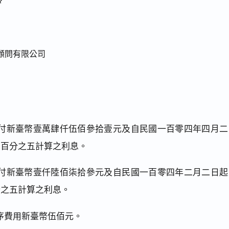
顧問有限公司
付新臺幣壹萬肆仟伍佰參拾壹元及自民國一百零四年四月二
息百分之五計算之利息。
付新臺幣壹仟陸佰柒拾參元及自民國一百零四年二月二日起
分之五計算之利息。
序費用新臺幣伍佰元。