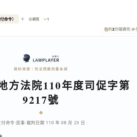
支付命令）
研究
1
約
2
分鐘讀完
·
資料來源：司法院裁判書系統
地方法院110年度司促字第
9217號
支付命令
·
民事
·
裁判日期 110 年 08 月 23 日
令