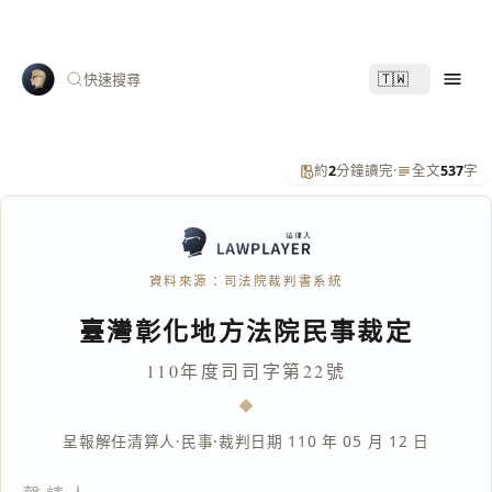
🇹🇼
快速搜尋
約
2
分鐘讀完
·
全文
537
字
資料來源：司法院裁判書系統
臺灣彰化地方法院民事裁定
110年度司司字第22號
呈報解任清算人
·
民事
·
裁判日期 110 年 05 月 12 日