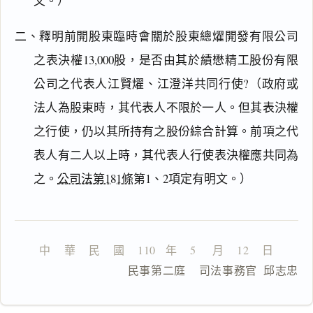
文。）
閱讀
研究
二、釋明前開股東臨時會關於股東總燿開發有限公司
之表決權13,000股，是否由其於績懋精工股份有限
公司之代表人江賢燿、江澄洋共同行使?（政府或
搜尋本
法人為股東時，其代表人不限於一人。但其表決權
之行使，仍以其所持有之股份綜合計算。前項之代
表人有二人以上時，其代表人行使表決權應共同為
之。
公司法第181條
第1、2項定有明文。）
一
鍵
複
製
全
文
中    華    民    國    110   年    5     月    12    日
                  民事第二庭    司法事務官  邱志忠
複製給 AI
去換行複製
匯出 PDF
精美列印