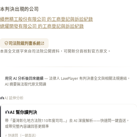
本判決出現的公司
下載 Word
下載 .md
績懋精工股份有限公司 的工商登記與訴訟紀錄
列印
總燿開發有限公司 的工商登記與訴訟紀錄
含信
箋底
紋
（關
司法院裁判書系統
閉＝
本頁全文逐字來自司法院公開資料，可開新分頁核對官方原文。
純淨
白
底）
用完 AI 分析後回來繼續
— 法律人 LawPlayer 有判決書全文與相關法規連結，
AI 摘要無法取代原文閱讀
AI 延伸分析
AI 幫你讀判決
帶「臺灣彰化地方法院110年度司司…」去 AI 深度解析——快速問一鍵直送，
或帶完整內容讓回答更精準
⚡ 快速問（一鍵直送）