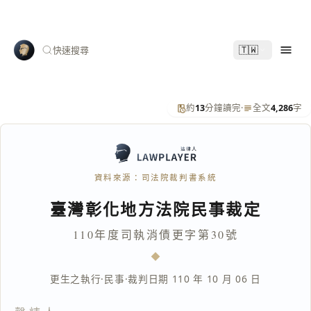
🇹🇼
快速搜尋
約
13
分鐘讀完
·
全文
4,286
字
資料來源：司法院裁判書系統
臺灣彰化地方法院民事裁定
110年度司執消債更字第30號
更生之執行
·
民事
·
裁判日期 110 年 10 月 06 日