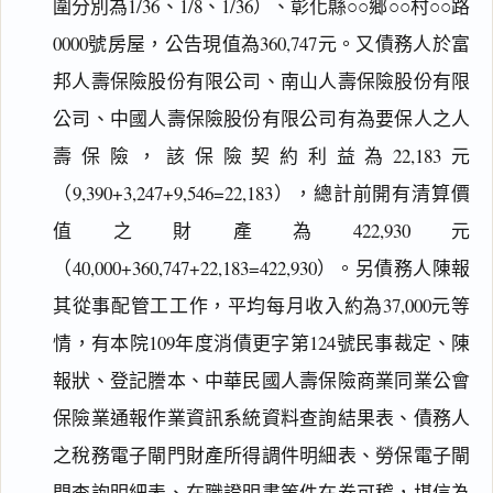
圍分別為1/36、1/8、1/36）、彰化縣○○鄉○○村○○路
0000號房屋，公告現值為360,747元。又債務人於富
邦人壽保險股份有限公司、南山人壽保險股份有限
公司、中國人壽保險股份有限公司有為要保人之人
壽保險，該保險契約利益為22,183元
（9,390+3,247+9,546=22,183），總計前開有清算價
值之財產為422,930元
（40,000+360,747+22,183=422,930）。另債務人陳報
其從事配管工工作，平均每月收入約為37,000元等
情，有本院109年度消債更字第124號民事裁定、陳
報狀、登記謄本、中華民國人壽保險商業同業公會
保險業通報作業資訊系統資料查詢結果表、債務人
之稅務電子閘門財產所得調件明細表、勞保電子閘
門查詢明細表、在職證明書等件在卷可稽，堪信為