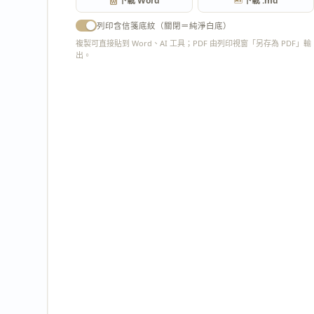
下載 Word
下載 .md
列印含信箋底紋（關閉＝純淨白底）
複製可直接貼到 Word、AI 工具；PDF 由列印視窗「另存為 PDF」輸
出。
匯出 PDF