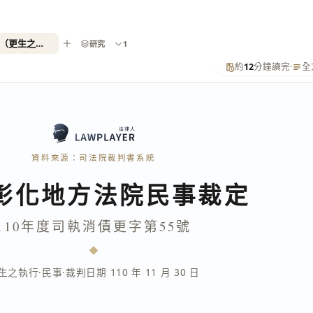
110年度司執消債更字第55號（更生之執行）
研究
1
約
12
分鐘讀完
·
全
資料來源：司法院裁判書系統
彰化地方法院民事裁定
110年度司執消債更字第55號
生之執行
·
民事
·
裁判日期 110 年 11 月 30 日