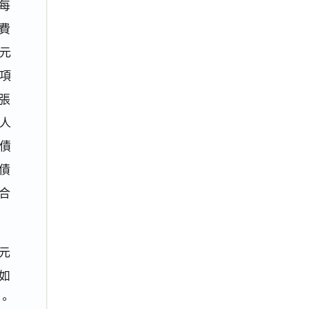
每
活費
元
2項
張
務人
計債
，債
合
6元
入如
）。