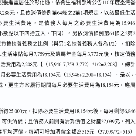
親張進重居住於彰化縣，依衛生福利部所公告110年度臺灣省
,288元，且依消債條例第64條之2第1項規定，以該最低生
必要生活費用，是債務人每月之必要生活費用為15,946
15,946，小數點以下四捨五入，下同）。另依消債條例第64條之2第
負擔扶養義務之比例（與另1名扶養義務人各為1/2），扣除
活津貼每月7,759元及遺屬年金每月3,772元後，核定債
2,208元【（15,946-7,759-3,772）*1/2=2,208】，總
生活費用為18,154元（15,946+2,208=18,154）。是以
，更生方案履行期間每月必要生活費用為18,154元，應屬
5,000元，扣除必要生活費用18,154元後，每月剩餘6,84
4=6,846）可供清償；且債務人前開有清算價值之財產37,099元，列
清償，每期可增加清償金額為515元（37,099/72=515