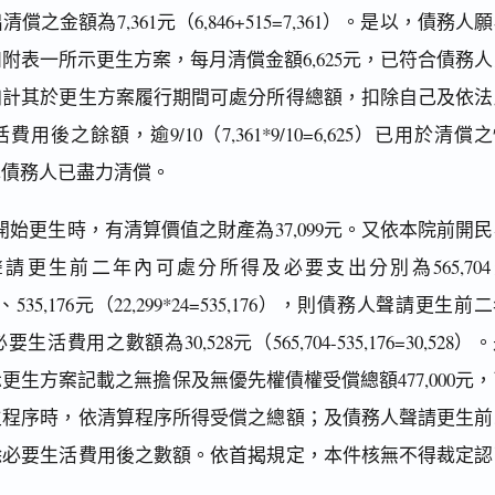
之金額為7,361元（6,846+515=7,361）。是以，債務人
附表一所示更生方案，每月清償金額6,625元，已符合債務人
加計其於更生方案履行期間可處分所得總額，扣除自己及依法
後之餘額，逾9/10（7,361*9/10=6,625）已用於清償
認債務人已盡力清償。
始更生時，有清算價值之財產為37,099元。又依本院前開民
請更生前二年內可處分所得及必要支出分別為565,704
704）、535,176元（22,299*24=535,176），則債務人聲請更生前
費用之數額為30,528元（565,704-535,176=30,528）
更生方案記載之無擔保及無優先權債權受償總額477,000元
生程序時，依清算程序所得受償之總額；及債務人聲請更生前
除必要生活費用後之數額。依首揭規定，本件核無不得裁定認