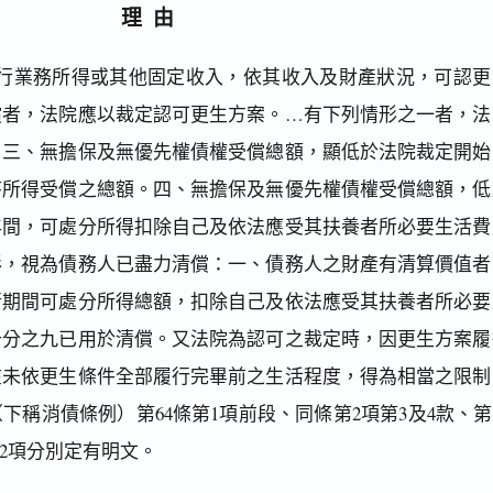
理由
行業務所得或其他固定收入，依其收入及財產狀況，可認更
償者，法院應以裁定認可更生方案。…有下列情形之一者，法
…三、無擔保及無優先權債權受償總額，顯低於法院裁定開始
序所得受償之總額。四、無擔保及無優先權債權受償總額，低
年間，可處分所得扣除自己及依法應受其扶養者所必要生活費
形，視為債務人已盡力清償：一、債務人之財產有清算價值者
行期間可處分所得總額，扣除自己及依法應受其扶養者所必要
十分之九已用於清償。又法院為認可之裁定時，因更生方案履
在未依更生條件全部履行完畢前之生活程度，得為相當之限制
下稱消債條例）第64條第1項前段、同條第2項第3及4款、第
第2項分別定有明文。