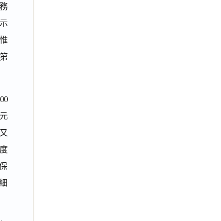
務
示
惟
第
00
元
。又
年度
保
細