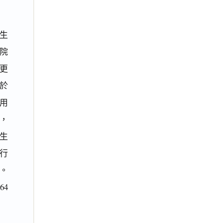
生
院
更
於
用
，
生
行
。
64