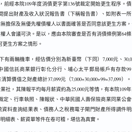
前經本院109年度消債更字第136號裁定開始更生程序。債
1月間提出財產及收入狀況報告書（下稱報告書）、如附表一所
知無擔保及無優先權債權人以書面確答是否同意該更生方案，
權人會議可決。是以，應由本院審查是否有消債條例第64條
可更生方案之情形。
兩輛機車，經估價分別為新臺幣（下同）7,000元、30,0
中國信託商業銀行彰化分行、埔心太平郵局帳戶有存款99
清算價值之財產總計37,099元（7,000+30,000+99=37,099）
社，其陳報平均每月薪資約為25,000元等情，有本院109
事裁定、行車執照、陳報狀、中華民國人壽保險商業同業公會
統資料查詢結果表、債務人之稅務電子閘門財產所得調件明
詢明細表、薪資單等件在卷可稽，堪信為真實。