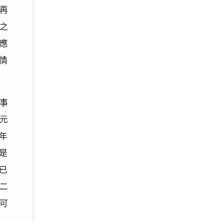
願再
之
應
之情
事
元
二年
。是
，已
二
可