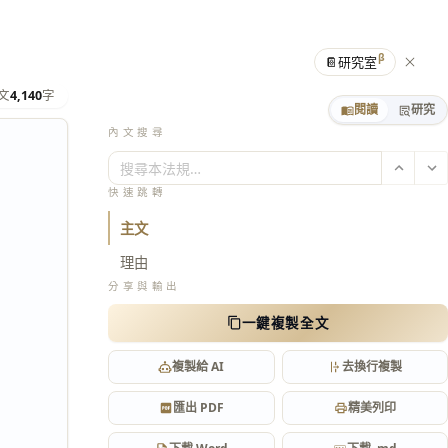
β
📔
研究室
文
4,140
字
閱讀
研究
內文搜尋
搜尋本法規…
快速跳轉
主文
理由
分享與輸出
一鍵複製全文
複製給 AI
去換行複製
匯出 PDF
精美列印