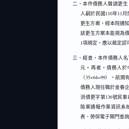
二、本件債務人聲請更生，
人嗣於民國110年1
更生方案，經本院通
該更生方案未能視為債
1項規定，應以裁定認
三、經查，本件債務人名下有
元。再者，債務人於
（35+64=99）。前開有
債務人現任職於金春企業
消債更字第136號民
險業通報作業資訊系
表、勞保電子閘門查