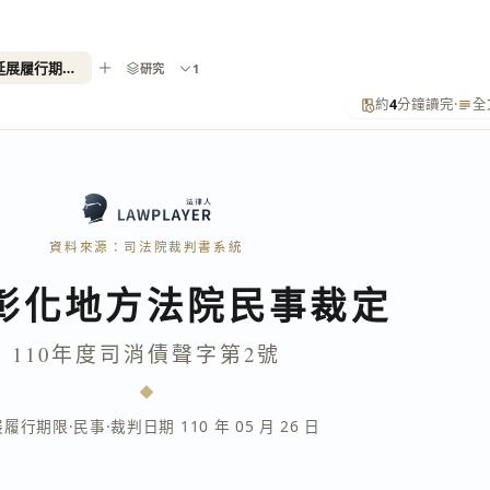
110年度司消債聲字第2號（延展履行期限）
研究
1
約
4
分鐘讀完
·
全
資料來源：司法院裁判書系統
彰化地方法院民事裁定
110年度司消債聲字第2號
展履行期限
·
民事
·
裁判日期 110 年 05 月 26 日