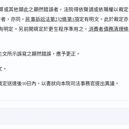
算或其他類此之顯然錯誤者，法院得依聲請或依職權以裁定
符者，亦同，
民事訴訟法第232條第1項
定有明文。此於裁定亦
亦有明定。另前開規定於更生程序準用之，
消費者債務清理條
主文所示誤寫之顯然錯誤，應予更正。
文。
裁定送達後10日內，以書狀向本院司法事務官提出異議。