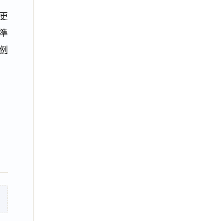
更
準
例