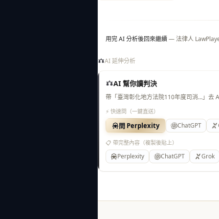
用完 AI 分析後回來繼續
— 法律人 LawP
AI 延伸分析
AI 幫你讀判決
帶「臺灣彰化地方法院110年度司消…」去 
⚡ 快速問（一鍵直送）
問 Perplexity
ChatGPT
📋 帶完整內容（複製後貼上）
Perplexity
ChatGPT
Grok