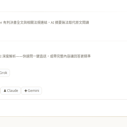
layer 有判決書全文與相關法規連結，AI 摘要無法取代原文閱讀
AI 深度解析——快速問一鍵直送，或帶完整內容讓回答更精準
Grok
Claude
Gemini