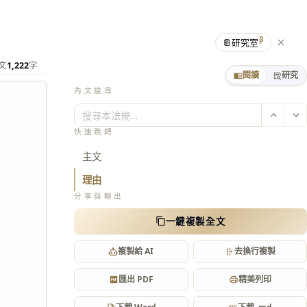
β
📔
研究室
文
1,222
字
閱讀
研究
內文搜尋
搜尋本法規…
快速跳轉
主文
理由
分享與輸出
一鍵複製全文
複製給 AI
去換行複製
匯出 PDF
精美列印