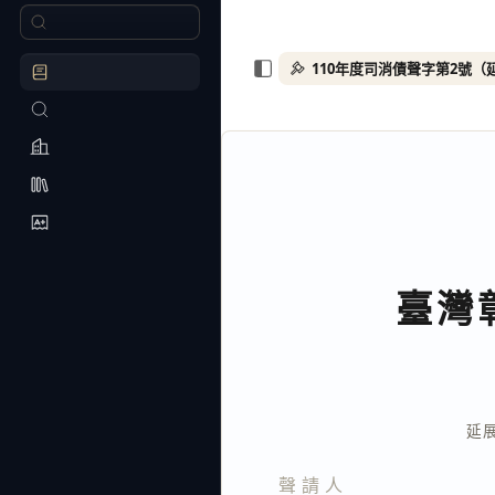
臺灣
延
聲請人