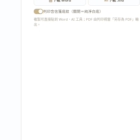
下載 Word
下載 .md
列印含信箋底紋（關閉＝純淨白底）
複製可直接貼到 Word、AI 工具；PDF 由列印視窗「另存為 PDF」輸
出。
匯出 PDF