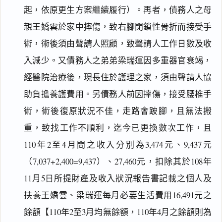
起，依原更生方案繼續履行）。再者，債務人之母
親王嬌雲於家中摔傷，致右腳閉鎖性骨折而接受手
術，術後須由聲請人照顧，致聲請人工作日數及收
入減少。又債務人之弟弟梁瑞運因多重器官衰竭，
經醫院治療後，現長住於護理之家，須由聲請人協
助負擔養護費用。另債務人前因摔傷，接受腰椎手
術，術後復原狀況不佳，走路會跛腳，且無法搬
重，致找工作不順利，迄今已更換數次工作，且
110年2至4月間之收入分別為3,474元、9,437元
（7,037+2,400=9,437）、27,460元，扣除其於108年
11月5日所提財產及收入狀況報告書記載之個人及
扶養王嬌雲、梁瑞運每月必要生活費用16,491元之
餘額【110年2至3月均無餘額，110年4月之餘額則為