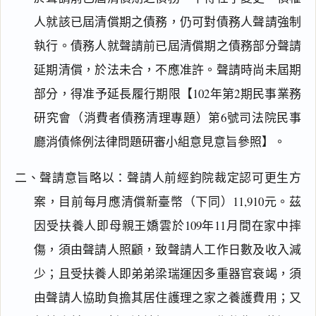
人就該已屆清償期之債務，仍可對債務人聲請強制
執行。債務人就聲請前已屆清償期之債務部分聲請
延期清償，於法未合，不應准許。聲請時尚未屆期
部分，得准予延長履行期限【102年第2期民事業務
研究會（消費者債務清理專題）第6號司法院民事
廳消債條例法律問題研審小組意見意旨參照】。
二、聲請意旨略以：聲請人前經鈞院裁定認可更生方
案，目前每月應清償新臺幣（下同）11,910元。茲
因受扶養人即母親王嬌雲於109年11月間在家中摔
傷，須由聲請人照顧，致聲請人工作日數及收入減
少；且受扶養人即弟弟梁瑞運因多重器官衰竭，須
由聲請人協助負擔其居住護理之家之養護費用；又