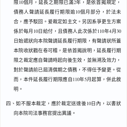
限10個月，延長之期限已滿2年，是依首揭規定，
債務人聲請延長履行期限逾10個月部分，於法未
合，應予駁回。爰裁定如主文。另因系爭更生方案
係於每月10日給付，且債務人此次係於110年4月30
日始遞狀向本院聲請延長履行期限，有聲請狀所蓋
閱讀
研究
本院收狀戳在卷可稽，是依首揭說明，延長履行期
限之裁定應自聲請時起向後生效，並無溯及效力，
對於聲請前已屆清償期之債務，不得任予變更。從
搜尋本
而，本件延長履行期限應自110年5月起算，併此敘
明。
主
四、如不服本裁定，應於裁定送達後10日內，以書狀
文
向本院司法事務官提出異議。
理
由