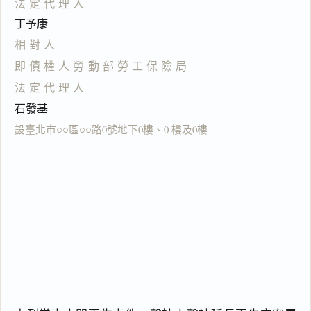
法定代理人
丁予康
相對人
即債權人勞動部勞工保險局
法定代理人
石發基
設臺北市○○區○○路0號地下0樓、0 樓及0樓