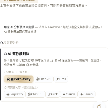
閉＝
本頁全文逐字來自司法院公開資料，可開新分頁核對官方原文。
純淨
白
底）
用完 AI 分析後回來繼續
— 法律人 LawPlayer 有判決書全文與相關法規連結，
AI 摘要無法取代原文閱讀
AI 延伸分析
AI 幫你讀判決
帶「臺灣彰化地方法院110年度司消…」去 AI 深度解析——快速問一鍵直送，
或帶完整內容讓回答更精準
⚡ 快速問（一鍵直送）
問 Perplexity
ChatGPT
Grok
📋 帶完整內容（複製後貼上）
Perplexity
ChatGPT
Grok
Claude
Gemini