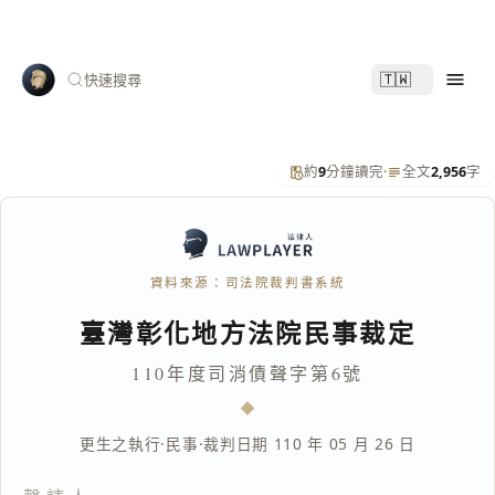
🇹🇼
快速搜尋
約
9
分鐘讀完
·
全文
2,956
字
資料來源：司法院裁判書系統
臺灣彰化地方法院民事裁定
110年度司消債聲字第6號
更生之執行
·
民事
·
裁判日期 110 年 05 月 26 日