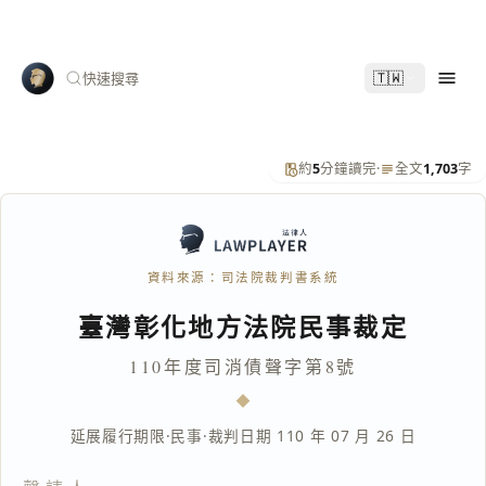
🇹🇼
快速搜尋
約
5
分鐘讀完
·
全文
1,703
字
資料來源：司法院裁判書系統
臺灣彰化地方法院民事裁定
110年度司消債聲字第8號
延展履行期限
·
民事
·
裁判日期 110 年 07 月 26 日