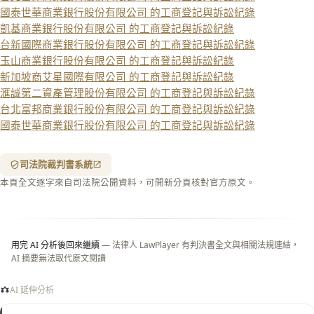
國泰世華商業銀行股份有限公司 的工商登記與訴訟紀錄
凱基商業銀行股份有限公司 的工商登記與訴訟紀錄
複製給 AI
去換行複製
台新國際商業銀行股份有限公司 的工商登記與訴訟紀錄
匯出 PDF
精美列印
玉山商業銀行股份有限公司 的工商登記與訴訟紀錄
新加坡商艾星國際有限公司 的工商登記與訴訟紀錄
下載 Word
下載 .md
滙誠第二資產管理股份有限公司 的工商登記與訴訟紀錄
台北富邦商業銀行股份有限公司 的工商登記與訴訟紀錄
列印
國泰世華商業銀行股份有限公司 的工商登記與訴訟紀錄
含信
箋底
紋
（關
司法院裁判書系統
閉＝
本頁全文逐字來自司法院公開資料，可開新分頁核對官方原文。
純淨
白
底）
用完 AI 分析後回來繼續
— 法律人 LawPlayer 有判決書全文與相關法規連結，
AI 摘要無法取代原文閱讀
AI 延伸分析