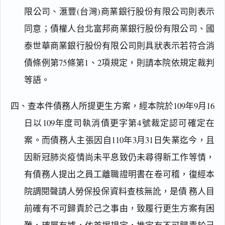
限公司、滙豐(台灣)商業銀行股份有限公司則表示
同意；債權人台北富邦商業銀行股份有限公司、國
泰世華商業銀行股份有限公司則具狀表示若符合消
債條例第75條第1、2項規定，則請本院依規定裁判
等語。
四、查本件債務人所提更生方案，經本院於109年9月16
日以109年度司執消債更字第4號裁定認可確定在
案。而債務人主張因自110年3月31日失業迄今，且
因新冠肺炎疫情尚未平息致仍未尋得新工作等情，
有債務人提出之員工離職證明書在卷可稽，復經本
院調閱聲請人勞保投保資料查核無訛，是債 務人目
閱讀
研究
前確有不可歸責於己之事由，致履行更生方案有困