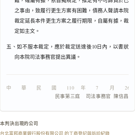
難，確屬有據，依首揭規定，推定有不可歸責於己
之事由，致履行更生方案有困難，債務人聲請本院
搜尋本
裁定延長本件更生方案之履行期限，自屬有據，裁
定如主文。
主
五、如不服本裁定，應於裁定送達後10日內，以書狀
文
向本院司法事務官提出異議。
理
由
中　　華　　民　　國　　110 　年　　7 　　月　　26
              民事第三庭    司法事務官  陳信昌
一
鍵
複
製
本判決出現的公司
全
台北富邦商業銀行股份有限公司 的工商登記與訴訟紀錄
文