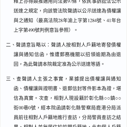
釋上亦得類推適用同法第97條，依民事訴訟法公示
送達之規定，向該管法院聲請以公示送達為債權讓
與之通知（最高法院28年渝上字第1284號、41年台
上字第490號判例意旨參照）。
二、聲請意旨略以：聲請人按相對人戶籍地寄發債權
讓與通知信函，惟遭郵務機關以招領逾期為由退
回，為此聲請本院裁定准為公示送達等語。
三、查聲請人主張之事實，業據提出債權讓與通知
閱讀
研究
函、債權讓與證明書、退郵信封等件影本為證，堪
信為真實。次查，相對人現設籍於彰化縣○○鎮○○
街00巷0號，經本院函請彰化縣警察局鹿港分局派
搜尋本
員前往相對人戶籍地進行查訪，分局警員查訪之結
果，相對人並無居住於前開戶籍地，此有個人戶籍