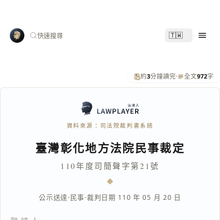
🇹🇼
快速搜尋
約
3
分鐘讀完
·
全文
972
字
資料來源：司法院裁判書系統
臺灣彰化地方法院民事裁定
110年度司簡聲字第21號
公示送達
·
民事
·
裁判日期 110 年 05 月 20 日