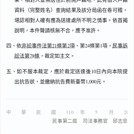
資料（完整姓名）查詢結果及該分局函在卷可稽，
主
堪認相對人確有應為送達處所不明之情事。依首揭
文
說明，本件聲請核無不合，應予准許。
理
由
四、依
非訟事件法第21條第2項
、第24條第1項，
民事訴
訟法第78條
，裁定如主文。
五、如不服本裁定，應於裁定送達後10日內向本院提
一
鍵
出抗告狀，並繳納抗告費新臺幣1,000元。
複
製
全
文
中　　華　　民　　國　　110 　年　　5 　　月　　20
複製給 AI
去換行複製
                  民事第二庭    司法事務官　邱志忠
匯出 PDF
精美列印