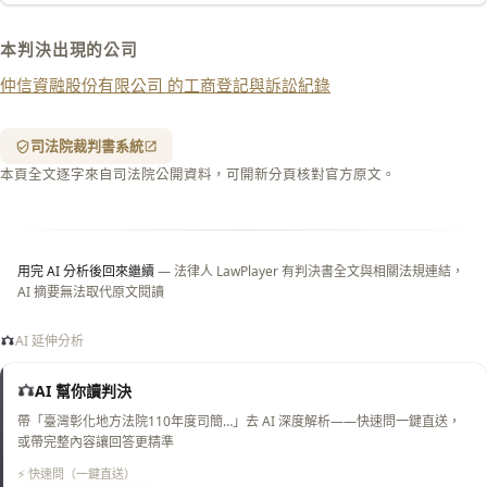
下載 Word
下載 .md
本判決出現的公司
列印
仲信資融股份有限公司 的工商登記與訴訟紀錄
含信
箋底
紋
（關
司法院裁判書系統
閉＝
本頁全文逐字來自司法院公開資料，可開新分頁核對官方原文。
純淨
白
底）
用完 AI 分析後回來繼續
— 法律人 LawPlayer 有判決書全文與相關法規連結，
AI 摘要無法取代原文閱讀
AI 延伸分析
AI 幫你讀判決
帶「臺灣彰化地方法院110年度司簡…」去 AI 深度解析——快速問一鍵直送，
或帶完整內容讓回答更精準
⚡ 快速問（一鍵直送）