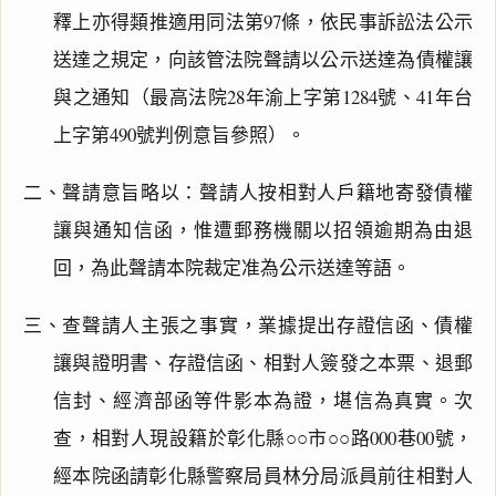
釋上亦得類推適用同法第97條，依民事訴訟法公示
送達之規定，向該管法院聲請以公示送達為債權讓
與之通知（最高法院28年渝上字第1284號、41年台
上字第490號判例意旨參照）。
二、聲請意旨略以：聲請人按相對人戶籍地寄發債權
讓與通知信函，惟遭郵務機關以招領逾期為由退
回，為此聲請本院裁定准為公示送達等語。
三、查聲請人主張之事實，業據提出存證信函、債權
讓與證明書、存證信函、相對人簽發之本票、退郵
閱讀
研究
信封、經濟部函等件影本為證，堪信為真實。次
查，相對人現設籍於彰化縣○○市○○路000巷00號，
經本院函請彰化縣警察局員林分局派員前往相對人
搜尋本