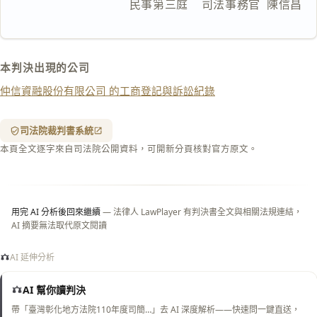
                  民事第三庭    司法事務官  陳信昌
匯出 PDF
精美列印
下載 Word
下載 .md
本判決出現的公司
列印
仲信資融股份有限公司 的工商登記與訴訟紀錄
含信
箋底
紋
（關
司法院裁判書系統
閉＝
本頁全文逐字來自司法院公開資料，可開新分頁核對官方原文。
純淨
白
底）
用完 AI 分析後回來繼續
— 法律人 LawPlayer 有判決書全文與相關法規連結，
AI 摘要無法取代原文閱讀
AI 延伸分析
AI 幫你讀判決
帶「臺灣彰化地方法院110年度司簡…」去 AI 深度解析——快速問一鍵直送，