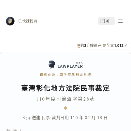
🇹🇼
快速搜尋
約
3
分鐘讀完
·
全文
1,012
字
資料來源：司法院裁判書系統
臺灣彰化地方法院民事裁定
110年度司簡聲字第28號
公示送達
·
民事
·
裁判日期 110 年 04 月 13 日