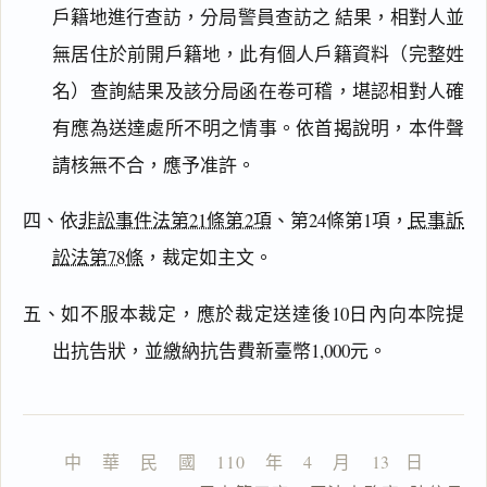
戶籍地進行查訪，分局警員查訪之 結果，相對人並
無居住於前開戶籍地，此有個人戶籍資料（完整姓
名）查詢結果及該分局函在卷可稽，堪認相對人確
主
有應為送達處所不明之情事。依首揭說明，本件聲
文
請核無不合，應予准許。
理
由
四、依
非訟事件法第21條第2項
、第24條第1項，
民事訴
訟法第78條
，裁定如主文。
五、如不服本裁定，應於裁定送達後10日內向本院提
一
鍵
出抗告狀，並繳納抗告費新臺幣1,000元。
複
製
全
文
中    華    民    國    110    年    4    月    13   日
複製給 AI
去換行複製