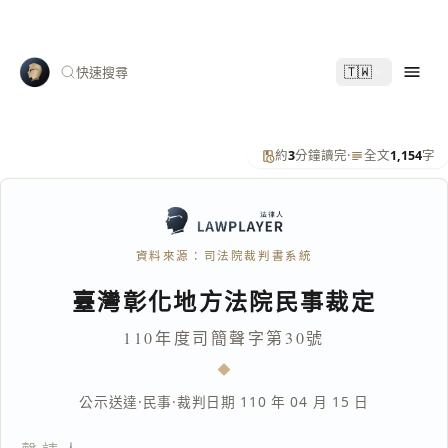
🇹🇼
快速搜尋
約
3
分鐘讀完
·
全文
1,154
字
資料來源：司法院裁判書系統
臺灣彰化地方法院民事裁定
110年度司簡聲字第30號
公示送達
·
民事
·
裁判日期 110 年 04 月 15 日