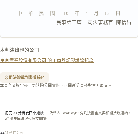
文
中    華    民    國    110    年    4    月    15    日
複製給 AI
去換行複製
                  民事第三庭    司法事務官  陳信昌
匯出 PDF
精美列印
下載 Word
下載 .md
本判決出現的公司
列印
良京實業股份有限公司 的工商登記與訴訟紀錄
含信
箋底
紋
（關
司法院裁判書系統
閉＝
本頁全文逐字來自司法院公開資料，可開新分頁核對官方原文。
純淨
白
底）
用完 AI 分析後回來繼續
— 法律人 LawPlayer 有判決書全文與相關法規連結，
AI 摘要無法取代原文閱讀
AI 延伸分析