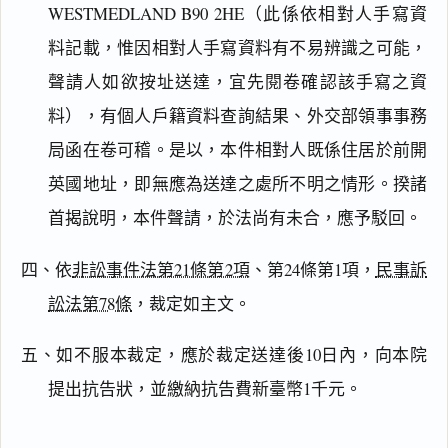
WESTMEDLAND B90 2HE（此係依相對人手寫資
料記載，惟因相對人手寫資料有不易辨識之可能，
搜尋本
聲請人如欲按址送達，宜先閱卷確認該手寫之資
料），有個人戶籍資料查詢結果、外交部領事事務
局函在卷可稽。是以，本件相對人既係住居於前開
主
英國地址，即無應為送達之處所不明之情形。揆諸
文
首揭說明，本件聲請，於法尚有未合，應予駁回。
理
由
四、依
非訟事件法第21條第2項
、第24條第1項，
民事訴
訟法第78條
，裁定如主文。
五、如不服本裁定，應於裁定送達後10日內，向本院
一
鍵
提出抗告狀，並繳納抗告費新臺幣1千元。
複
製
全