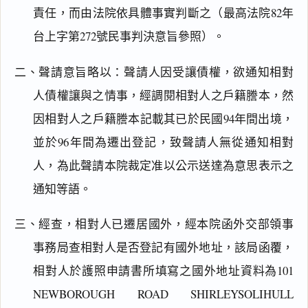
責任，而由法院依具體事實判斷之（最高法院82年
台上字第272號民事判決意旨參照）。
二、聲請意旨略以：聲請人因受讓債權，欲通知相對
人債權讓與之情事，經調閱相對人之戶籍謄本，然
因相對人之戶籍謄本記載其已於民國94年間出境，
並於96年間為遷出登記，致聲請人無從通知相對
人，為此聲請本院裁定准以公示送達為意思表示之
通知等語。
三、經查，相對人已遷居國外，經本院函外交部領事
事務局查相對人是否登記有國外地址，該局函覆，
相對人於護照申請書所填寫之國外地址資料為101
閱讀
研究
NEWBOROUGH ROAD SHIRLEYSOLIHULL