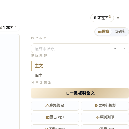
β
📔
研究室
文
1,207
字
閱讀
研究
內文搜尋
搜尋本法規…
快速跳轉
主文
理由
分享與輸出
一鍵複製全文
複製給 AI
去換行複製
匯出 PDF
精美列印