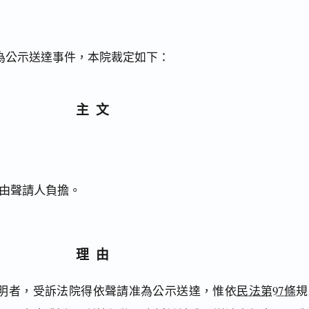
為公示送達事件，本院裁定如下：
主文
由聲請人負擔。
理由
明者，受訴法院得依聲請准為公示送達，惟依
民法第97條
規