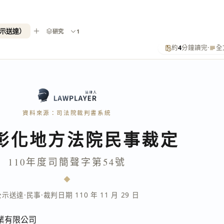
公示送達）
研究
1
約
4
分鐘讀完
·
全
資料來源：司法院裁判書系統
彰化地方法院民事裁定
110年度司簡聲字第54號
公示送達
·
民事
·
裁判日期 110 年 11 月 29 日
業有限公司