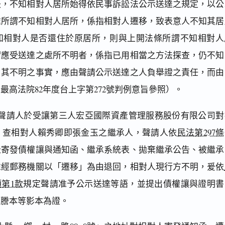
失，不知相對人居所始得依民事訴訟法公示送達之規定，以公
惟所謂不知相對人居所，係指相對人遷移，致表意人不知其居
知相對人是否還住於原居所，則與上開法條所謂不知相對人
謂應受送達之處所不明者，係指已用相當之方法探查，仍不知
。其不明之事實，應由聲請公示送達之人負舉證之責任，而由
最高法院82年度台上字第272號判例意旨參照）。
聲請人於受讓第三人宏亞國際資產管理服務股份有限公司對
，查相對人賴秀卿即張金玉之繼承人，聲請人依
民法第297條
址寄發債權讓與通知函、繼承系統表、拋棄繼承公告、被繼承
惟經郵務機關以「遷移」為由退回，相對人現行方不明，爰依
項第1款
規定聲請准予公示送達等語，並提出債權讓與證明書
籍謄本等影本為證。