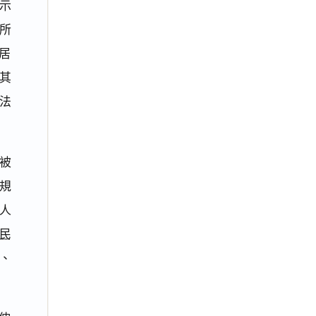
示
所
居
其
法
被
規
人
民
、