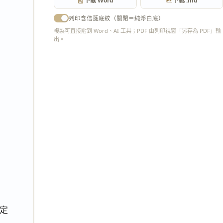
下載 Word
下載 .md
列印含信箋底紋（關閉＝純淨白底）
複製可直接貼到 Word、AI 工具；PDF 由列印視窗「另存為 PDF」輸
出。
匯出 PDF
定