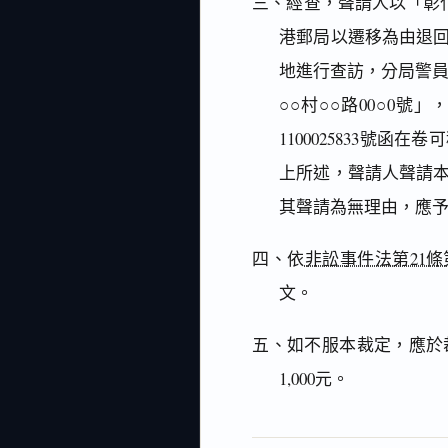
三、經查，聲請人以「彰化
港郵局以遷移為由退
地進行查訪，分局警員
○○村○○路00○0號
1100025833號
上所述，聲請人聲請
其聲請為無理由，應
四、依
非訟事件法第21條
文。
五、如不服本裁定，應於
1,000元。