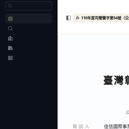
110年度司簡聲字第54號（
臺灣
聲請人
佳信國際事