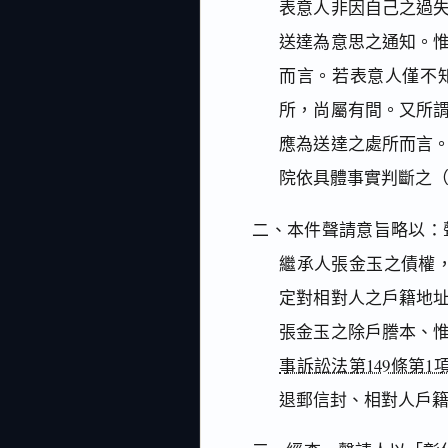
表意人非因自己之過
送達為意思之通知。
而言。若表意人僅不
所，尚屬有間。又所
應為送達之處所而言
院依具體事實判斷之（
二、本件聲請意旨略以：
繼承人張金玉之債權
定對相對人之戶籍地
張金玉之除戶謄本、
事訴訟法第149條第1
退郵信封、相對人戶