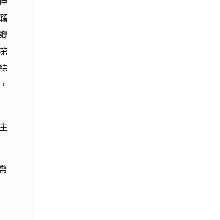
遭伸
籍
鄉
字第
。綜
，
主
幣