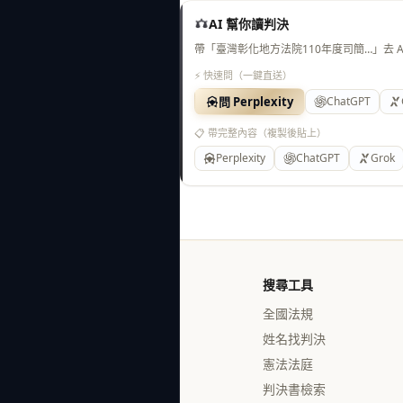
AI 幫你讀判決
帶「臺灣彰化地方法院110年度司簡…」去 
⚡ 快速問（一鍵直送）
問 Perplexity
ChatGPT
📋 帶完整內容（複製後貼上）
Perplexity
ChatGPT
Grok
搜尋工具
全國法規
姓名找判決
憲法法庭
判決書檢索