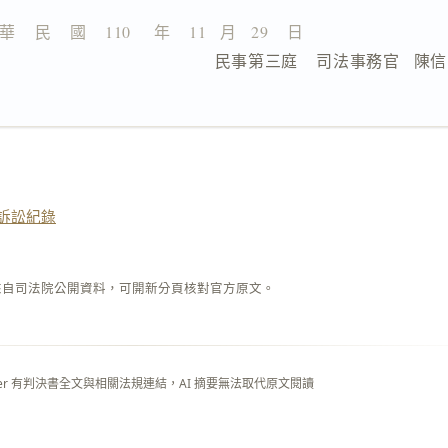
華    民    國    110     年    11   月   29    日
                  民事第三庭    司法事務官   陳
訴訟紀錄
來自司法院公開資料，可開新分頁核對官方原文。
layer 有判決書全文與相關法規連結，AI 摘要無法取代原文閱讀