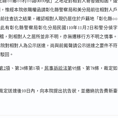
縣○○鄉○○村○○路00○0號」之地址對相對人寄發通知函，
回，惟經本院依職權函請彰化縣警察局和美分局前往相對人戶
前往查訪之結果，確認相對人現仍居住於戶籍地「彰化縣○○
」，此有彰化縣警察局彰化分局民國110年11月2日和警分偵
函在卷可稽，則相對人之居所並非不明，亦無遷移行方不明之情事
本院對相對人為公示送達，尚與前揭聲請公示送達之要件不符
予駁回。
第2項
、第24條第1項，
民事訴訟法第95條
、第78條，裁定如
裁定送達後10日內，向本院提出抗告狀，並繳納抗告費新臺