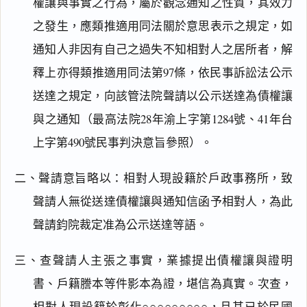
權讓與事實之行為，屬於觀念通知之性質，其效力
之發生，應類推適用同法關於意思表示之規定，如
通知人非因有自己之過失不知相對人之居所者，解
釋上亦得類推適用同法第97條，依民事訴訟法公示
送達之規定，向該管法院聲請以公示送達為債權讓
與之通知（最高法院28年渝上字第1284號、41年台
上字第490號民事判決意旨參照）。
二、聲請意旨略以：相對人現設籍於戶政事務所，致
聲請人無從送達債權讓與通知信函予相對人，為此
聲請鈞院裁定准為公示送達等語。
三、查聲請人主張之事實，業據提出債權讓與證明
閱讀
研究
書、戶籍謄本等件影本為證，堪信為真實。次查，
相對人現設籍於彰化○○○○○○○○○，且其已於民國