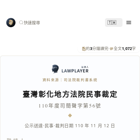
🇹🇼
快速搜尋
約
3
分鐘讀完
·
全文
1,072
字
資料來源：司法院裁判書系統
臺灣彰化地方法院民事裁定
110年度司簡聲字第56號
公示送達
·
民事
·
裁判日期 110 年 11 月 12 日