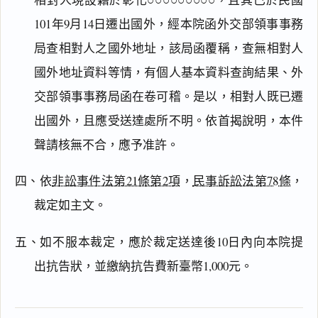
101年9月14日遷出國外，經本院函外交部領事事務
搜尋本
局查相對人之國外地址，該局函覆稱，查無相對人
國外地址資料等情，有個人基本資料查詢結果、外
交部領事事務局函在卷可稽。是以，相對人既已遷
主
出國外，且應受送達處所不明。依首揭說明，本件
文
聲請核無不合，應予准許。
理
由
四、依
非訟事件法第21條第2項
，
民事訴訟法第78條
，
裁定如主文。
五、如不服本裁定，應於裁定送達後10日內向本院提
一
鍵
出抗告狀，並繳納抗告費新臺幣1,000元。
複
製
全