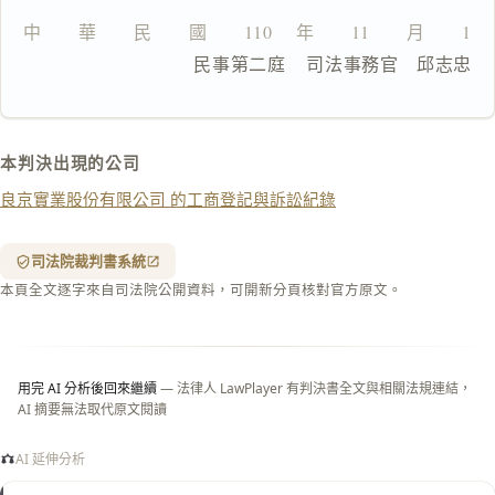
文
中　　華　　民　　國　　110 　年　　11　　月　　12
複製給 AI
去換行複製
                  民事第二庭    司法事務官　邱志忠
匯出 PDF
精美列印
下載 Word
下載 .md
本判決出現的公司
列印
良京實業股份有限公司 的工商登記與訴訟紀錄
含信
箋底
紋
（關
司法院裁判書系統
閉＝
本頁全文逐字來自司法院公開資料，可開新分頁核對官方原文。
純淨
白
底）
用完 AI 分析後回來繼續
— 法律人 LawPlayer 有判決書全文與相關法規連結，
AI 摘要無法取代原文閱讀
AI 延伸分析