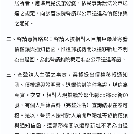
居所者，應準用
民法第97條
，依民事訴訟法公示送
達之規定，向該管法院聲請以公示送達為債權讓與
之通知。
二、聲請意旨略以：聲請人按相對人目前戶籍址寄發
債權讓與通知信函，惟遭郵務機關以遷移新址不明
為由退回，為此聲請鈞院裁定准為公示送達等語。
閱讀
研究
三、查聲請人主張之事實，業據提出債權移轉通知
函、債權讓與證明書、退郵信封等件為證，堪信為
真實。次查，相對人現設籍於彰化縣○○鄉○○街00
搜尋本
號，有個人戶籍資料（完整姓名）查詢結果在卷可
稽。是以，聲請人按相對人前開戶籍址寄發債權讓
與通知信函，遭郵務機關以遷移新址不明為由退
主