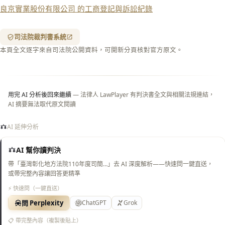
良京實業股份有限公司 的工商登記與訴訟紀錄
含信
箋底
紋
（關
司法院裁判書系統
閉＝
本頁全文逐字來自司法院公開資料，可開新分頁核對官方原文。
純淨
白
底）
用完 AI 分析後回來繼續
— 法律人 LawPlayer 有判決書全文與相關法規連結，
AI 摘要無法取代原文閱讀
AI 延伸分析
AI 幫你讀判決
帶「臺灣彰化地方法院110年度司簡…」去 AI 深度解析——快速問一鍵直送，
或帶完整內容讓回答更精準
⚡ 快速問（一鍵直送）
問 Perplexity
ChatGPT
Grok
📋 帶完整內容（複製後貼上）