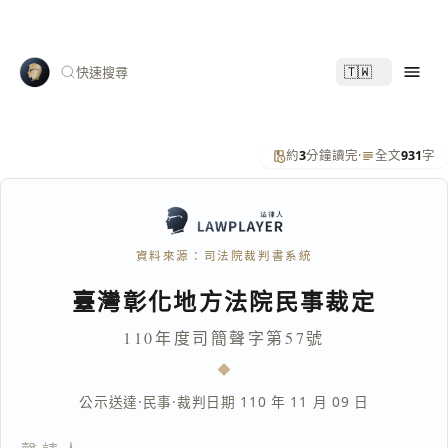
🇹🇼
快速搜尋
約
3
分鐘讀完
·
全文
931
字
資料來源：司法院裁判書系統
臺灣彰化地方法院民事裁定
110年度司簡聲字第57號
公示送達
·
民事
·
裁判日期 110 年 11 月 09 日