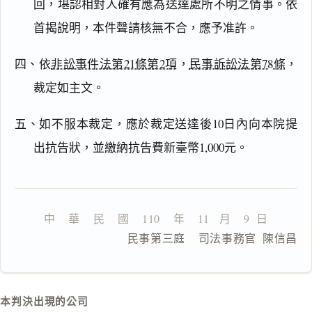
回，堪認相對人確有應為送達處所不明之情事。依
文
首揭說明，本件聲請核無不合，應予准許。
理
由
四、依
非訟事件法第21條第2項
，
民事訴訟法第78條
，
裁定如主文。
五、如不服本裁定，應於裁定送達後10日內向本院提
一
鍵
出抗告狀，並繳納抗告費新臺幣1,000元。
複
製
全
文
中    華    民    國    110    年    11   月    9  日
複製給 AI
去換行複製
                  民事第三庭    司法事務官  陳信昌
匯出 PDF
精美列印
下載 Word
下載 .md
本判決出現的公司
列印