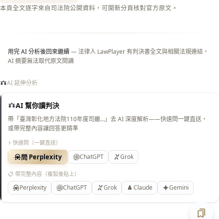
閉＝
本頁全文逐字來自司法院公開資料，可開新分頁核對官方原文。
純淨
白
底）
用完 AI 分析後回來繼續
— 法律人 LawPlayer 有判決書全文與相關法規連結，
AI 摘要無法取代原文閱讀
AI 延伸分析
AI 幫你讀判決
帶「臺灣彰化地方法院110年度司繼…」去 AI 深度解析——快速問一鍵直送，
或帶完整內容讓回答更精準
⚡ 快速問（一鍵直送）
問 Perplexity
ChatGPT
Grok
📋 帶完整內容（複製後貼上）
Perplexity
ChatGPT
Grok
Claude
Gemini