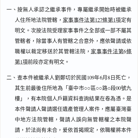
一、按無人承認之繼承事件，專屬繼承開始時被繼承
人住所地法院管轄，
家事事件法第127條第1項
定有
明文。次按法院受理家事事件之全部或一部不屬其
管轄者，除當事人有管轄之合意外，應依聲請或依
閱讀
研究
職權以裁定移送於其管轄法院，
家事事件法第6條
第1項
前段亦定有明文。
搜尋本
二、查本件被繼承人劉鄭切於民國109年6月8日死亡，
其生前最後住所地為「臺中市○○區○○路○段00號九
樓」，有本院個人戶籍資料查詢結果在卷為憑。是
本件聲請人聲請選任遺產管理人案件，應屬臺灣臺
主
文
中地方法院管轄，聲請人誤向無管轄權之本院聲
理
請，於法尚有未合，爰依首揭規定，依職權將本件
由