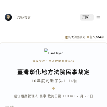
🇹🇼
快速搜尋
約
2
分鐘讀完
·
全文
604
字
資料來源：司法院裁判書系統
臺灣彰化地方法院民事裁定
110年度司繼字第1114號
選任遺產管理人
·
民事
·
裁判日期 110 年 07 月 29 日