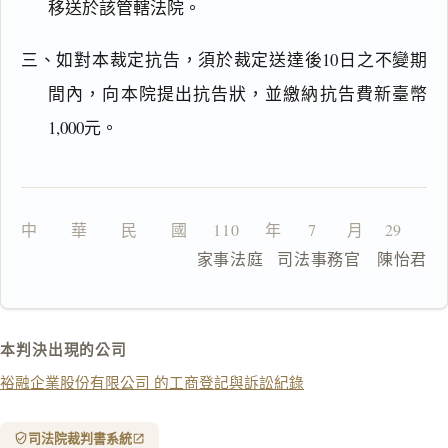
移送於該管轄法院。
三、如對本裁定抗告，須於裁定送達後10日之不變期
間內，向本院提出抗告狀，並繳納抗告費新臺幣
一
鍵
1,000元。
複
製
全
文
中　　華　　民　　國　  110 　 年　  7  　 月　 29　  日
複製給 AI
去換行複製
                  家事法庭   司法事務官　陳怡君
匯出 PDF
精美列印
下載 Word
下載 .md
本判決出現的公司
列印
裕融企業股份有限公司 的工商登記與訴訟紀錄
含信
箋底
紋
（關
司法院裁判書系統