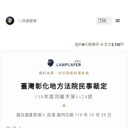
🇹🇼
快速搜尋
約
6
分鐘讀完
·
全文
2,132
字
資料來源：司法院裁判書系統
臺灣彰化地方法院民事裁定
110年度司繼字第1124號
選任遺產管理人
·
民事
·
裁判日期 110 年 10 月 29 日