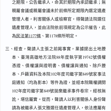
之期限，公告繼承人，命其於期限內承認繼承；無
親屬會議或親屬會議未於前條所定期限內選定遺產
管理人者，利害關係人或檢察官，得聲請法院選任
遺產管理人，並由法院依前項規定為公示催告，此
為
民法第1177條
、第1178條所明定。
三、經查，聲請人主張之前揭事實，業據提出土地謄
本、臺灣高雄地方法院88年度執字第19742號債權
憑證、債權讓與證明書、債權讓與通知、除戶謄
本、戶籍資料及本院102年度司繼字第849號家事法
庭通知（均為影本）等件為證，並經本院職權調閱
102年度司繼字第849號拋棄繼承事件卷宗，經核無
訛，堪信屬實。從而，聲請人以利害關係人身份聲
請為被繼承人張文雅選任遺產管理人，依法應屬有