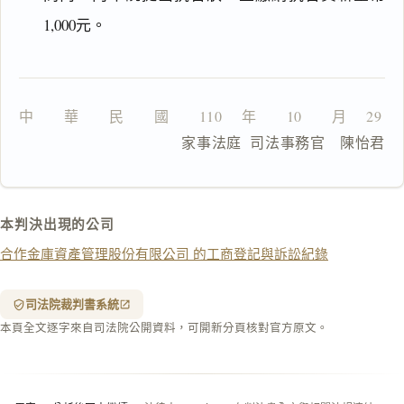
一
鍵
1,000元。
複
製
全
文
中　　華　　民　　國　　110 　年　　10　　月　 29　  
複製給 AI
去換行複製
                  家事法庭  司法事務官　陳怡君
匯出 PDF
精美列印
下載 Word
下載 .md
本判決出現的公司
列印
合作金庫資產管理股份有限公司 的工商登記與訴訟紀錄
含信
箋底
紋
（關
司法院裁判書系統
閉＝
本頁全文逐字來自司法院公開資料，可開新分頁核對官方原文。
純淨
白
底）