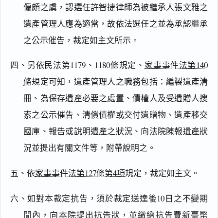
偏頗之虞，認選任許智捷律師為被繼承人張文雅之
閱讀
研究
遺產管理人應為適當，故依法選任之並為承認繼承
之公示催告，裁定如主文所示。
四、另依民法第1179、1180條規定、
家事事件法第140
搜尋本
條
規定可知，遺產管理人之職務包括：編製遺產清
冊、為保存遺產必要之處置、債權人及受遺贈人搜
索之公示催告、清償債權或交付遺贈物、遺產移交
主
國庫、報告或說明遺產之狀況、向法院陳報遺產狀
文
況並提出有關文件等，附帶說明之。
理
由
五、依
家事事件法第127條第4項
規定，裁定如主文。
六、如對本裁定抗告，須於裁定送達後10日之不變期
間內，向本院提出抗告狀，並繳納抗告費新臺幣