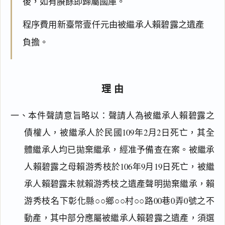
後，如有賸餘即歸屬國庫。
程序費用新臺幣壹仟元由被繼承人賴碧露之遺產
負擔。
理由
一、本件聲請意旨略以：聲請人為被繼承人賴碧露之
債權人，被繼承人於民國109年2月2日死亡，其全
體繼承人均已拋棄繼承，經准予備查在案。被繼承
人賴碧露之母賴游秀枝於106年9月19日死亡，被繼
承人賴碧露未就賴游秀枝之遺產聲明拋棄繼承，賴
游秀枝名下彰化縣○○鄉○○村○○路00巷0弄0號之不
動產，其中部分應屬被繼承人賴碧露之遺產，須選