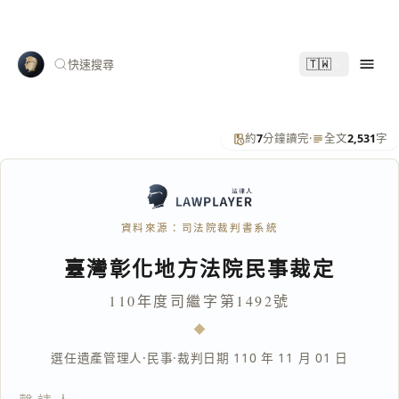
🇹🇼
快速搜尋
約
7
分鐘讀完
·
全文
2,531
字
資料來源：司法院裁判書系統
臺灣彰化地方法院民事裁定
110年度司繼字第1492號
選任遺產管理人
·
民事
·
裁判日期 110 年 11 月 01 日