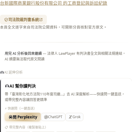
台新國際商業銀行股份有限公司 的工商登記與訴訟紀錄
含信
箋底
紋
（關
司法院裁判書系統
閉＝
本頁全文逐字來自司法院公開資料，可開新分頁核對官方原文。
純淨
白
底）
用完 AI 分析後回來繼續
— 法律人 LawPlayer 有判決書全文與相關法規連結，
AI 摘要無法取代原文閱讀
AI 延伸分析
AI 幫你讀判決
帶「臺灣彰化地方法院110年度司繼…」去 AI 深度解析——快速問一鍵直送，
或帶完整內容讓回答更精準
⚡ 快速問（一鍵直送）
問 Perplexity
ChatGPT
Grok
📋 帶完整內容（複製後貼上）