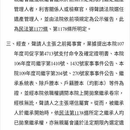
管理人者，利害關係人或檢察官，得聲請法院選任
遺產管理人，並由法院依前項規定為公示催告，此
為
民法第1177條
、第1178條所明定。
三、經查，聲請人主張之前揭事實，業據提出本院107
年度司促字第4713號支付命令及確定證明書、本院
106年度司繼字第1410號、1432號家事事件公告、本
院109年度司繼字第204號、270號家事事件公告、繼
承系統表、除戶謄本、戶籍謄本（均影本）等件為
證，並經本院依職權調閱本院上開拋棄繼承卷宗，
經核無訛，聲請人之主張堪信屬實。從而，被繼承
人於繼承開始時，依
民法第1138條
所定之繼承人均
已拋棄繼承權，亦無親屬會議於法定期限內選定遺