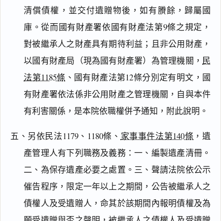
清償債權，並交付遺贈物後，如有賸餘，歸屬國
庫。從而國有財產署依國有財產法第9條之規定，
對被繼承人之財產具有期待利益；且非公用財產，
以國有財產局（現為國有財產署）為管理機關，
民
法第1185條
、國有財產法第12條分別定有明文，國
有財產署依法係非公用財產之管理機關，自與本件
有利害關係，是本院依職權併予通知，附此說明。
五、另依民法1179、1180條、
家事事件法第140條
，遺
產管理人有下列職務及義務：一、編製遺產清冊。
二、為保存遺產必要之處置。三、聲請法院依公示
催告程序，限定一年以上之期間，公告被繼承人之
債權人及受遺贈人，命其於該期間內報明債權及為
願受遺贈與否之聲明，被繼承人之債權人及受遺贈