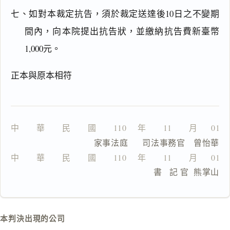
文
七、如對本裁定抗告，須於裁定送達後10日之不變期
理
由
間內，向本院提出抗告狀，並繳納抗告費新臺幣
1,000元。
正本與原本相符
一
鍵
複
製
中　　華　　民　　國　　110 　年　　11　　月　  01
全
                  家事法庭      司法事務官　曾怡華
文
中　　華　　民　　國　　110 　年　　11　　月　  01
複製給 AI
去換行複製
                                書   記 官  熊掌山
匯出 PDF
精美列印
下載 Word
下載 .md
本判決出現的公司
列印