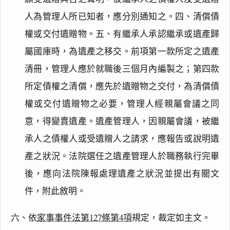
人為管理人所已知者，應分別通知之。四、清償債
權或交付遺贈物。五、有繼承人承認繼承或遺產歸
屬國庫時，為遺產之移交。前項第一款所定之遺產
清冊，管理人應於就職後三個月內編製之；第四款
所定債權之清償，應先於遺贈物之交付，為清償債
權或交付遺贈物之必要，管理人經親屬會議之同
閱讀
研究
意，得變賣遺產。遺產管理人，因親屬會議，被繼
承人之債權人或受遺贈人之請求，應報告或說明遺
產之狀況。法院選任之遺產管理人於職務執行完畢
搜尋本
後，應向法院陳報處理遺產之狀況並提出有關文
件，附此敘明。
六、依
家事事件法第127條第4項
規定，裁定如主文。
主