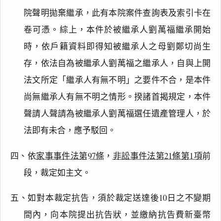
院聲明拋棄繼承，此有本院案件查詢表及索引卡在
閱讀
研究
卷可憑。綜上，本件於被繼承人劉萬福繼承開始
時，依戶籍資料即得知被繼承人之母劉鄭切尚生
存，依法自為被繼承人劉萬福之繼承人，自與上開
搜尋本
法文所定「繼承人有無不明」之要件不合，是本件
尚無繼承人有無不明之情形。揆諸首揭規定，本件
聲請人聲請為被繼承人劉萬福選任遺產管理人，於
主
法即有未合，應予駁回。
文
理
四、依
家事事件法第97條
，
非訟事件法第21條第1項
前
由
段，裁定如主文。
五、如對本裁定抗告，須於裁定送達後10日之不變期
間內，向本院提出抗告狀，並繳納抗告費新臺幣
一