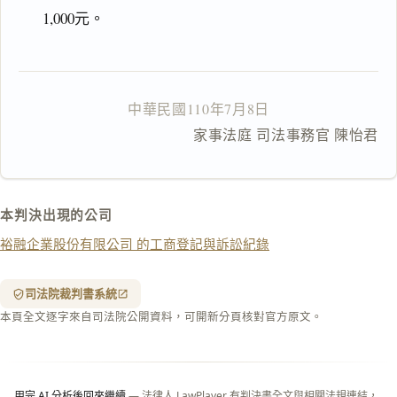
鍵
1,000元。
複
製
全
文
中華民國110年7月8日
複製給 AI
去換行複製
                   家事法庭 司法事務官 陳怡君
匯出 PDF
精美列印
下載 Word
下載 .md
本判決出現的公司
列印
裕融企業股份有限公司 的工商登記與訴訟紀錄
含信
箋底
紋
（關
司法院裁判書系統
閉＝
本頁全文逐字來自司法院公開資料，可開新分頁核對官方原文。
純淨
白
底）
用完 AI 分析後回來繼續
— 法律人 LawPlayer 有判決書全文與相關法規連結，