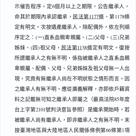
示催告程序，定6個月以上之期限，公告繼承人，
命其於期限內承認繼承，
民法第1177條
、第1178條
定有明文。次按遺產繼承人，除配偶外，依左列順
序定之：(一)直系血親卑親屬、(二)父母、(三)兄弟
姊妹、(四)祖父母，
民法第1138條
定有明文。復按
所謂繼承人之有無不明，係指被繼承人之直系血親
卑親屬、配偶、父母、兄弟姊妹及祖父母無一人出
現，究竟有無繼承人尚在不明狀態之情形而言。因
之繼承人有無不明，應從廣義解釋，亦即依戶籍資
料之記載無可知之繼承人即屬之（最高法院85年度
台上字第2101號判決意旨參照）是繼承開始時，若
被繼承人尚有繼承人，即非繼承人之有無不明。末
按臺灣地區與大陸地區人民關係條例第66條第1項