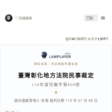
🇹🇼
快速搜尋
約
4
分鐘讀完
·
全文
1,517
字
資料來源：司法院裁判書系統
臺灣彰化地方法院民事裁定
110年度司繼字第800號
選任遺產管理人
·
民事
·
裁判日期 110 年 07 月 08 日