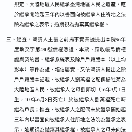
規定，大陸地區人民繼承臺灣地區人民之遺產，應
於繼承開始起三年內以書面向被繼承人住所地之法
院為繼承之表示；逾期視為拋棄其繼承權。
三、經查，聲請人主張之前揭事實業據提出本院96年
度執癸字第490號債權憑證、本票、應收帳款債權
讓與契約書、繼承系統表及除戶戶籍謄本（以上均
影本）等件為證，堪信屬實。又依聲請人提出之除
戶戶籍謄本記載，被繼承人劉萬福之配偶楊牡菊為
大陸地區人民，被繼承人之母劉鄭切（16年3月1日
生，109年6月8日死亡）於被繼承人劉萬福死亡時
繼為戶長；惟查，被繼承人之配偶未於繼承開始起
三年內以書面向被繼承人住所地之法院為繼承之表
示，逾期視為拋棄其繼承權，被繼承人之母未向法