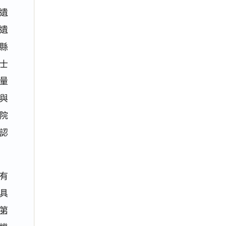
遺
遺
縣
士
量
與
院
認
有
具
第