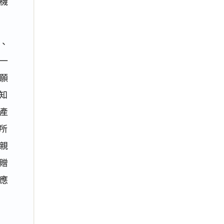
機
、
一
願
知
產
所
親
贈
應