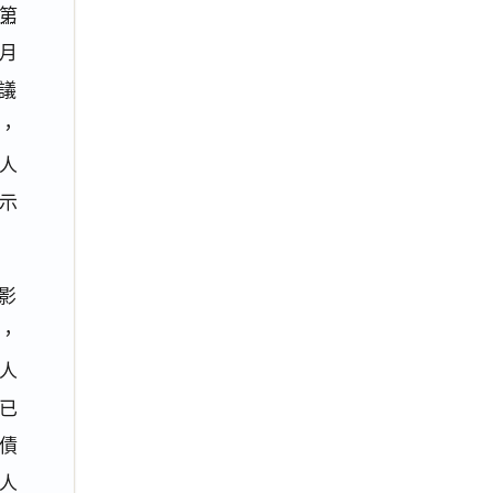
第
月
議
，
人
示
影
，
人
已
債
人