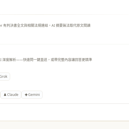
layer 有判決書全文與相關法規連結，AI 摘要無法取代原文閱讀
AI 深度解析——快速問一鍵直送，或帶完整內容讓回答更精準
Grok
Claude
Gemini