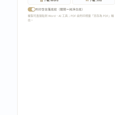
下載 Word
下載 .md
列印含信箋底紋（關閉＝純淨白底）
複製可直接貼到 Word、AI 工具；PDF 由列印視窗「另存為 PDF」輸
出。
匯出 PDF