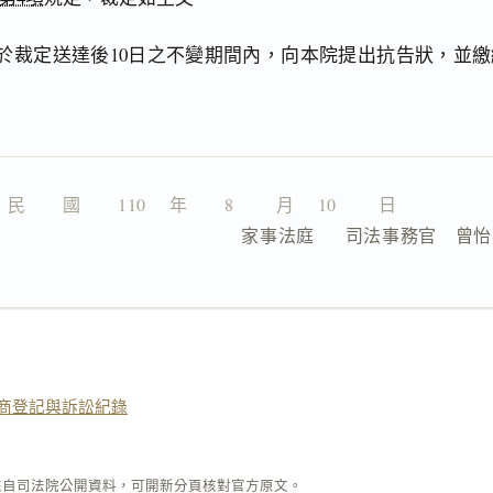
於裁定送達後10日之不變期間內，向本院提出抗告狀，並繳
。
民　　國　　110 　年　　8 　　月 　10 　　日
                  家事法庭      司法事務官　曾
商登記與訴訟紀錄
來自司法院公開資料，可開新分頁核對官方原文。