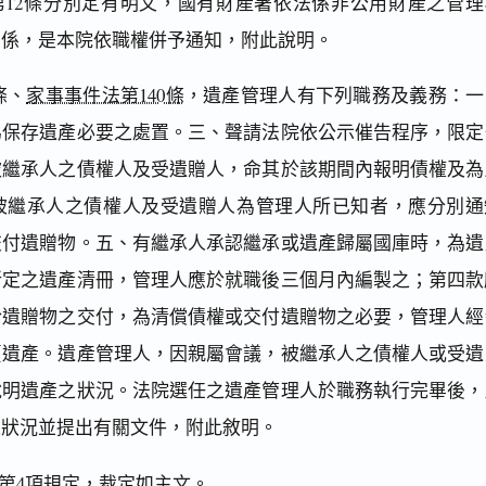
第12條分別定有明文，國有財產署依法係非公用財產之管理
關係，是本院依職權併予通知，附此說明。
條、
家事事件法第140條
，遺產管理人有下列職務及義務：一
為保存遺產必要之處置。三、聲請法院依公示催告程序，限定
被繼承人之債權人及受遺贈人，命其於該期間內報明債權及為
被繼承人之債權人及受遺贈人為管理人所已知者，應分別通
交付遺贈物。五、有繼承人承認繼承或遺產歸屬國庫時，為遺
所定之遺產清冊，管理人應於就職後三個月內編製之；第四款
於遺贈物之交付，為清償債權或交付遺贈物之必要，管理人經
賣遺產。遺產管理人，因親屬會議，被繼承人之債權人或受遺
說明遺產之狀況。法院選任之遺產管理人於職務執行完畢後，
之狀況並提出有關文件，附此敘明。
第4項
規定，裁定如主文。