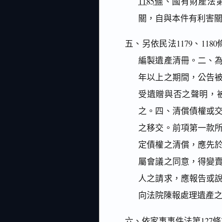
1185條
、國有財產法
關，自與本件有利害
五、另依民法1179、1180
編製遺產清冊。二、
年以上之期間，公告
受遺贈與否之聲明，
之。四、清償債權或
之移交。前項第一款
定債權之清償，應先
屬會議之同意，得變
人之請求，應報告或
向法院陳報處理遺產
六、依
家事事件法第127條