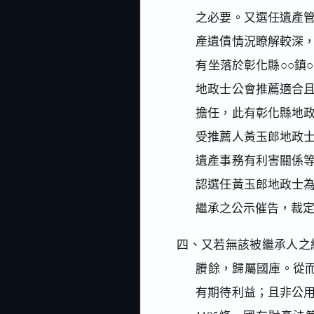
之必要。又選任遺產
產遺債情況瞭解較深
有坐落於彰化縣○○鎮
地政士公會推薦適合
擔任，此有彰化縣地
受推薦人黃玉郎地政
遺產事務有利害關係
認選任黃玉郎地政士
繼承之公示催告，裁
四、又若無該被繼承人之
賸餘，歸屬國庫。從
有期待利益；且非公