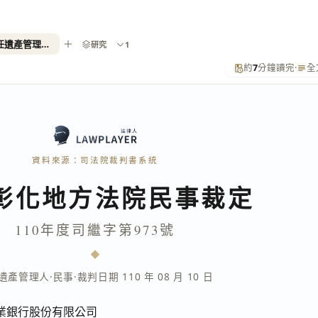
110年度司繼字第973號（選任遺產管理人）
研究
1
約
7
分鐘讀完
·
全
資料來源：司法院裁判書系統
彰化地方法院民事裁定
110年度司繼字第973號
遺產管理人
·
民事
·
裁判日期 110 年 08 月 10 日
業銀行股份有限公司