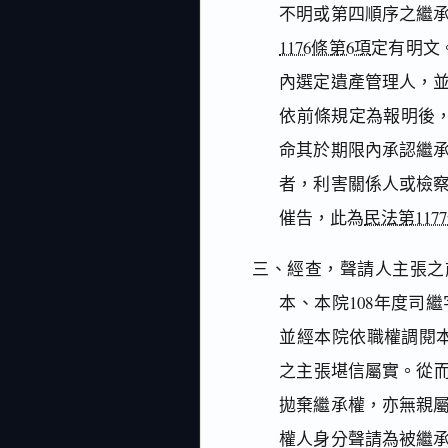
不明或第四順序之繼
1176條第6項
定有明文
內選定遺產管理人，
依前條規定為報明後
命其於期限內承認繼
者，利害關係人或檢
催告，此為
民法第117
三、經查，聲請人主張之前
本、本院108年度司
並經本院依職權調閱本
之主張堪信屬實。從
拋棄繼承權，亦無親
權人身分聲請為被繼