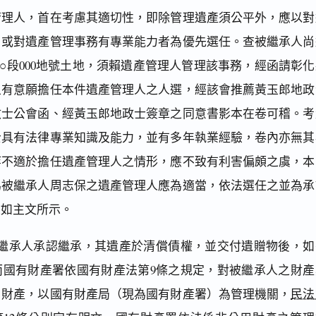
管理人，首在考慮其適切性，即除管理遺產須公平外，應以對
，或對遺產管理事務有專業能力者為優先選任。查被繼承人尚
○○段000地號土地，須賴遺產管理人管理該事務，經函請彰化
且有意願擔任本件遺產管理人之人選，經該會推薦黃玉郎地政
政士公會函、經黃玉郎地政士簽章之同意書影本在卷可稽。考
士具有法律專業知識及能力，並有多年執業經驗，卷內亦無其
等不適於擔任遺產管理人之情形，應不致有利害偏頗之虞，本
為被繼承人周志保之遺產管理人應為適當，依法選任之並為承
定如主文所示。
繼承人承認繼承，其遺產於清償債權，並交付遺贈物後，如
而國有財產署依國有財產法第9條之規定，對被繼承人之財產
用財產，以國有財產局（現為國有財產署）為管理機關，
民法