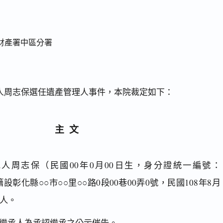
財產署中區分署
人周志保選任遺產管理人事件，本院裁定如下：
主文
人周志保（民國00年0月00日生，身分證統一編號：
前籍設彰化縣○○市○○里○○路0段00巷00弄0號，民國108年8月
理人。
繼承人為承認繼承之公示催告。