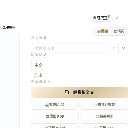
β
📔
研究室
文
2,406
字
閱讀
研究
內文搜尋
搜尋本法規…
快速跳轉
主文
理由
分享與輸出
一鍵複製全文
複製給 AI
去換行複製
匯出 PDF
精美列印