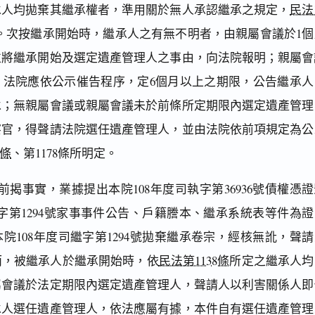
承人均拋棄其繼承權者，準用關於無人承認繼承之規定，
民法
。次按繼承開始時，繼承人之有無不明者，由親屬會議於1個
並將繼承開始及選定遺產管理人之事由，向法院報明；親屬會
，法院應依公示催告程序，定6個月以上之期限，公告繼承人
承；無親屬會議或親屬會議未於前條所定期限內選定遺產管理
察官，得聲請法院選任遺產管理人，並由法院依前項規定為公
7條
、第1178條所明定。
揭事實，業據提出本院108年度司執字第36936號債權憑證
繼字第1294號家事事件公告、戶籍謄本、繼承系統表等件為證
院108年度司繼字第1294號拋棄繼承卷宗，經核無訛，聲請
而，被繼承人於繼承開始時，依
民法第1138條
所定之繼承人均
屬會議於法定期限內選定遺產管理人，聲請人以利害關係人即
承人選任遺產管理人，依法應屬有據，本件自有選任遺產管理