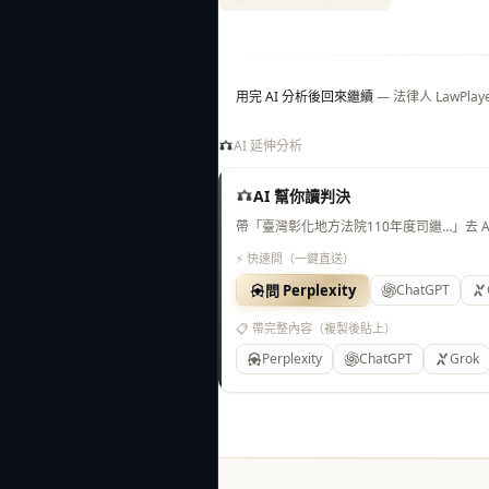
用完 AI 分析後回來繼續
— 法律人 LawP
AI 延伸分析
AI 幫你讀判決
帶「臺灣彰化地方法院110年度司繼…」去 
⚡ 快速問（一鍵直送）
問 Perplexity
ChatGPT
📋 帶完整內容（複製後貼上）
Perplexity
ChatGPT
Grok