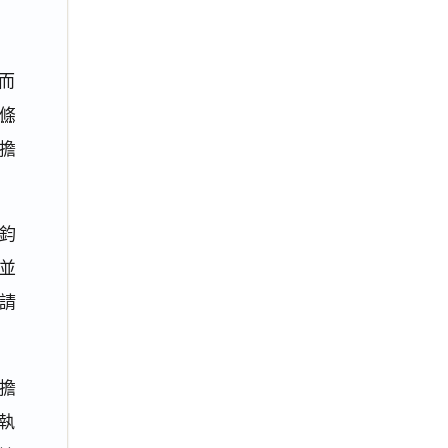
而
4條
擔
鈞
並
請
為擔
執