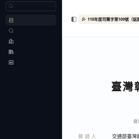
110年度司聲字第109號（
臺灣
返
聲請人
交通部臺灣