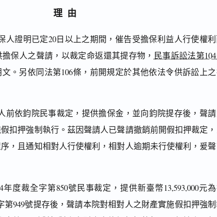
理由
保人證明已定20日以上之期間，催告受擔保利益人行使權利
供擔保人之聲請，以裁定命返還其提存物，
民事訴訟法第10
明文。另依同法第106條，前開規定於其他依法令供訴訟上之
人前依鈞院民事裁定，提供擔保金，並向鈞院提存後，聲請
施假扣押強制執行。茲因聲請人已聲請撤銷前開假扣押裁定，
程序，且通知相對人行使權利，相對人逾期未行使權利，爰聲
年度裁全字第850號民事裁定，提供新臺幣13,593,000元
存字第949號提存後，聲請本院對相對人之財產實施假扣押強制