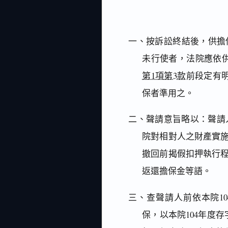
一、按訴訟終結後，供擔
未行使者，法院應依
第1項第3款
前段定有
保者準用之。
二、聲請意旨略以：聲請
院對相對人之財產實
撤回前揭假扣押執行
返還擔保金等語。
三、查聲請人前依本院104
保，以本院104年度