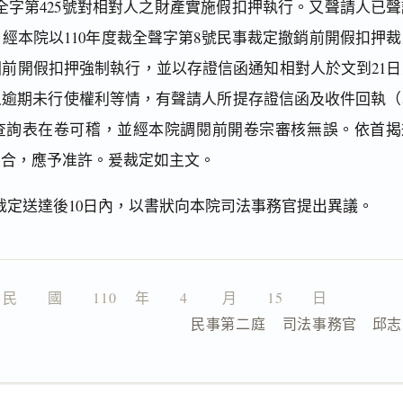
執全字第425號對相對人之財產實施假扣押執行。又聲請人已聲
經本院以110年度裁全聲字第8號民事裁定撤銷前開假扣押裁
前開假扣押強制執行，並以存證信函通知相對人於文到21日
人逾期未行使權利等情，有聲請人所提存證信函及收件回執（
查詢表在卷可稽，並經本院調閱前開卷宗審核無誤。依首揭
不合，應予准許。爰裁定如主文。
裁定送達後10日內，以書狀向本院司法事務官提出異議。
民　　國　　110 　年　　4 　　月　　15　　日
                  民事第二庭    司法事務官　邱