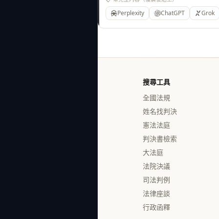
Perplexity
ChatGPT
Grok
搜尋工具
全國法規
姓名找判決
憲法法庭
判決書檢索
大法庭
法院決議
司法判例
法律座談
行政函釋