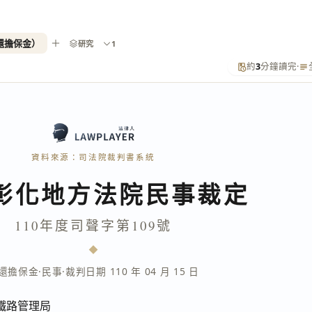
返還擔保金）
研究
1
約
3
分鐘讀完
·
資料來源：司法院裁判書系統
彰化地方法院民事裁定
110年度司聲字第109號
還擔保金
·
民事
·
裁判日期 110 年 04 月 15 日
鐵路管理局