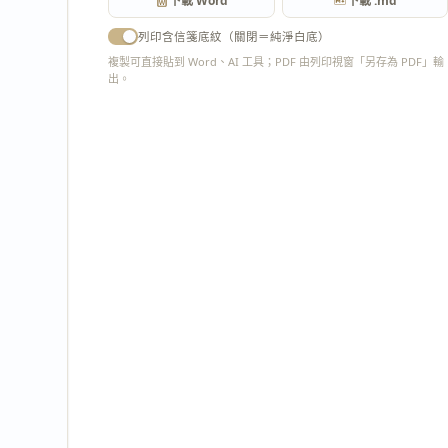
下載 Word
下載 .md
列印含信箋底紋（關閉＝純淨白底）
複製可直接貼到 Word、AI 工具；PDF 由列印視窗「另存為 PDF」輸
出。
匯出 PDF