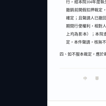
行，經本院104年度
撤銷前開假扣押裁定，
確定；且聲請人已撤回
期間行使權利，相對
上均為影本）；本院
定，本件聲請，核無
四、如不服本裁定，應於
中　　華　　