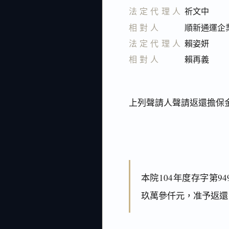
法定代理人
祈文中
相對人
順新通運企
法定代理人
賴姿妍
相對人
賴再義
上列聲請人聲請返還擔保
本院104年度存字第
玖萬參仟元，准予返還