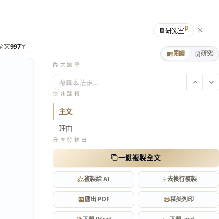
β
📔
研究室
全文
997
字
閱讀
研究
內文搜尋
搜尋本法規…
快速跳轉
主文
理由
分享與輸出
一鍵複製全文
複製給 AI
去換行複製
匯出 PDF
精美列印