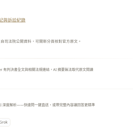
記與訴訟紀錄
來自司法院公開資料，可開新分頁核對官方原文。
layer 有判決書全文與相關法規連結，AI 摘要無法取代原文閱讀
AI 深度解析——快速問一鍵直送，或帶完整內容讓回答更精準
Grok