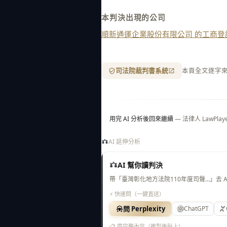
本判決出現的公司
順新通運企業股份有限公司 的工商登
司法院裁判書系統
本頁全文逐字
用完 AI 分析後回來繼續
— 法律人 LawP
AI 延伸分析
AI 幫你讀判決
帶「臺灣彰化地方法院110年度司聲…」去 
⚡ 快速問（一鍵直送）
問 Perplexity
ChatGPT
📋 帶完整內容（複製後貼上）