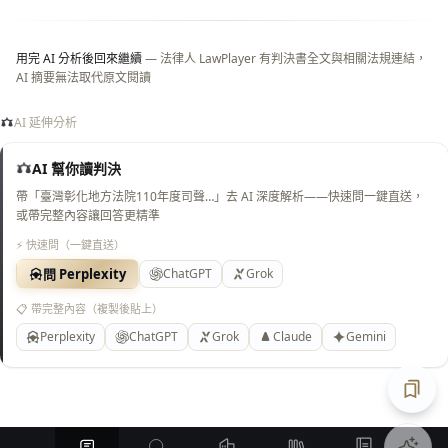
底）
用完 AI 分析後回來繼續
— 法律人 LawPlayer 有判決書全文與相關法規連結，
AI 摘要無法取代原文閱讀
AI 延伸分析
AI 幫你讀判決
帶「臺灣彰化地方法院110年度司聲…」去 AI 深度解析——快速問一鍵直送，
或帶完整內容讓回答更精準
⚡ 快速問（一鍵直送）
問 Perplexity
ChatGPT
Grok
📋 帶完整內容（複製後貼上）
Perplexity
ChatGPT
Grok
Claude
Gemini
匯出