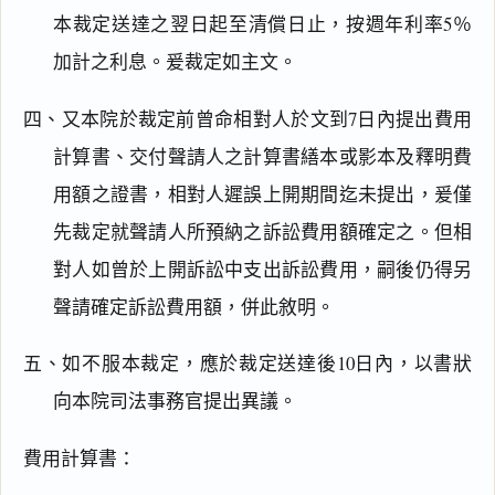
本裁定送達之翌日起至清償日止，按週年利率5％
加計之利息。爰裁定如主文。
閱讀
研究
四、又本院於裁定前曾命相對人於文到7日內提出費用
計算書、交付聲請人之計算書繕本或影本及釋明費
用額之證書，相對人遲誤上開期間迄未提出，爰僅
搜尋本
先裁定就聲請人所預納之訴訟費用額確定之。但相
對人如曾於上開訴訟中支出訴訟費用，嗣後仍得另
聲請確定訴訟費用額，併此敘明。
主
五、如不服本裁定，應於裁定送達後10日內，以書狀
文
向本院司法事務官提出異議。
理
由
費用計算書：