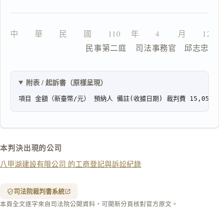
一
中　　華　　民　　國　　110 　年　　4 　　月　　12
鍵
                  民事第二庭    司法事務官　邱志忠
複
製
全
文
附表 / 起訴書（原樣呈現）
複製給 AI
去換行複製
匯出 PDF
精美列印
下載 Word
下載 .md
本判決出現的公司
列印
八甲湖建設有限公司 的工商登記與訴訟紀錄
含信
箋底
紋
（關
司法院裁判書系統
閉＝
本頁全文逐字來自司法院公開資料，可開新分頁核對官方原文。
純淨
白