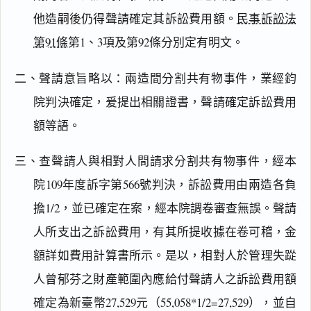
他造嗣後仍得聲請確定其訴訟費用額。
民事訴訟法
第91條
第1、3項及第92條分別定有明文。
二、聲請意旨略以：兩造間分割共有物事件，業經鈞
院判決確定，爰提出相關證書，聲請確定訴訟費用
額等語。
三、查聲請人與相對人間請求分割共有物事件，經本
院109年度訴字第566號判決，訴訟費用由兩造各負
擔1/2，並已確定在案，經本院調卷審查無誤。聲請
人所支出之訴訟費用，有其所提收據在卷可稽，金
額詳如費用計算書所示。是以，相對人於管理失踨
人曾郁芬之財產範圍內應給付聲請人之訴訟費用額
確定為新臺幣27,529元（55,058*1/2=27,529），並自