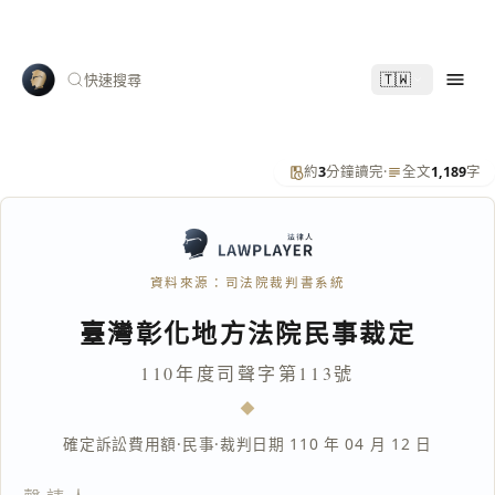
🇹🇼
快速搜尋
約
3
分鐘讀完
·
全文
1,189
字
資料來源：司法院裁判書系統
臺灣彰化地方法院民事裁定
110年度司聲字第113號
確定訴訟費用額
·
民事
·
裁判日期 110 年 04 月 12 日