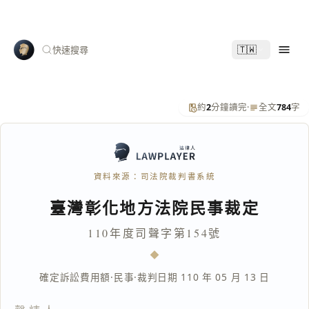
🇹🇼
快速搜尋
約
2
分鐘讀完
·
全文
784
字
資料來源：司法院裁判書系統
臺灣彰化地方法院民事裁定
110年度司聲字第154號
確定訴訟費用額
·
民事
·
裁判日期 110 年 05 月 13 日