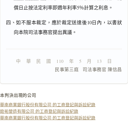
由
償日止按法定利率即週年利率5％計算之利息。
四、如不服本裁定，應於裁定送達後10日內，以書狀
向本院司法事務官提出異議。
一
鍵
複
製
中    華    民    國    110    年    5    月    13    日
全
文
                  民事第三庭   司法事務官 陳信昌
複製給 AI
去換行複製
匯出 PDF
精美列印
本判決出現的公司
下載 Word
下載 .md
華南商業銀行股份有限公司 的工商登記與訴訟紀錄
銓祐營造有限公司 的工商登記與訴訟紀錄
列印
華南商業銀行股份有限公司 的工商登記與訴訟紀錄
含信
箋底
紋