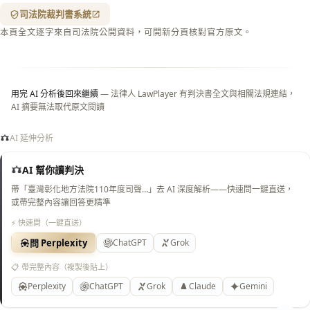
（關
司法院裁判書系統
閉＝
本頁全文逐字來自司法院公開資料，可開新分頁核對官方原文。
純淨
白
底）
用完 AI 分析後回來繼續
— 法律人 LawPlayer 有判決書全文與相關法規連結，
AI 摘要無法取代原文閱讀
AI 延伸分析
AI 幫你讀判決
帶「臺灣彰化地方法院110年度司聲…」去 AI 深度解析——快速問一鍵直送，
或帶完整內容讓回答更精準
⚡ 快速問（一鍵直送）
問 Perplexity
ChatGPT
Grok
📋 帶完整內容（複製後貼上）
Perplexity
ChatGPT
Grok
Claude
Gemini