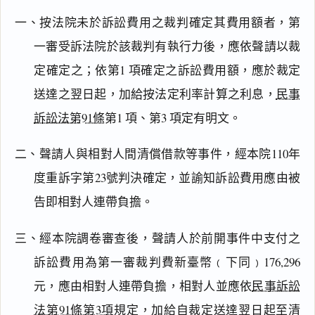
一、按法院未於訴訟費用之裁判確定其費用額者，第
一審受訴法院於該裁判有執行力後，應依聲請以裁
定確定之；依第1 項確定之訴訟費用額，應於裁定
送達之翌日起，加給按法定利率計算之利息，
民事
訴訟法第91條
第1 項、第3 項定有明文。
閱讀
研究
二、聲請人與相對人間清償借款等事件，經本院110年
度重訴字第23號判決確定，並諭知訴訟費用應由被
搜尋本
告即相對人連帶負擔。
三、經本院調卷審查後，聲請人於前開事件中支付之
訴訟費用為第一審裁判費新臺幣﹙下同﹚176,296
主
元，應由相對人連帶負擔，相對人並應依
民事訴訟
文
法第91條第3項
規定，加給自裁定送達翌日起至清
理