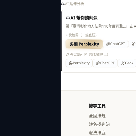
AI 延伸分析
AI 幫你讀判決
帶「臺灣彰化地方法院110年度司聲…」去 
⚡ 快速問（一鍵直送）
問 Perplexity
ChatGPT
📋 帶完整內容（複製後貼上）
Perplexity
ChatGPT
Grok
搜尋工具
全國法規
姓名找判決
憲法法庭