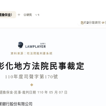
返還擔保金）
研究
1
約
2
分鐘讀完
·
資料來源：司法院裁判書系統
彰化地方法院民事裁定
110年度司聲字第170號
還擔保金
·
民事
·
裁判日期 110 年 05 月 07 日
業銀行股份有限公司