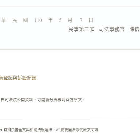
 華    民    國    110    年    5    月     7    日
                  民事第三庭   司法事務官   陳
商登記與訴訟紀錄
來自司法院公開資料，可開新分頁核對官方原文。
layer 有判決書全文與相關法規連結，AI 摘要無法取代原文閱讀