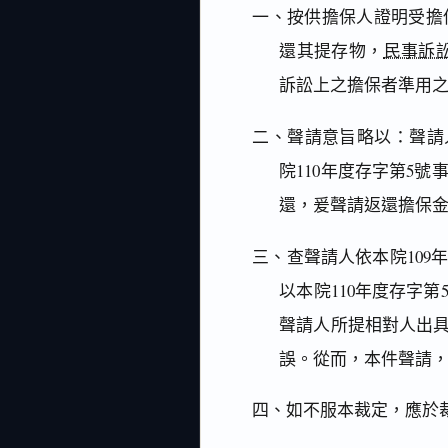
一、按供擔保人證明受擔
還其提存物，
民事訴訟
訴訟上之擔保者準用之
二、聲請意旨略以：聲請人
院110年度存字第5
還，爰聲請返還擔保
三、查聲請人依本院109年
以本院110年度存字
聲請人所提相對人出
誤。從而，本件聲請
四、如不服本裁定，應於