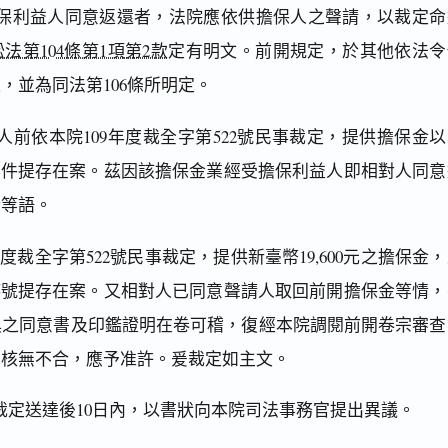
保利益人同意返還者，法院應依供擔保人之聲請，以裁定命
法第104條第1項第2款
定有明文。前開規定，於其他依法令
，並為同法第106條所明定。
前依本院109年度裁全字第522號民事裁定，提供擔保金以
號事件提存在案。茲因該擔保金業經受擔保利益人即相對人同意
金等語。
度裁全字第522號民事裁定，提供新臺幣19,600元之擔保金
第5號提存在案。又相對人已同意聲請人取回前開擔保金等情，
具之同意書及印鑑證明在卷可稽，復經本院調閱前開卷宗審查
，核無不合，應予准許。爰裁定如主文。
裁定送達後10日內，以書狀向本院司法事務官提出異議。