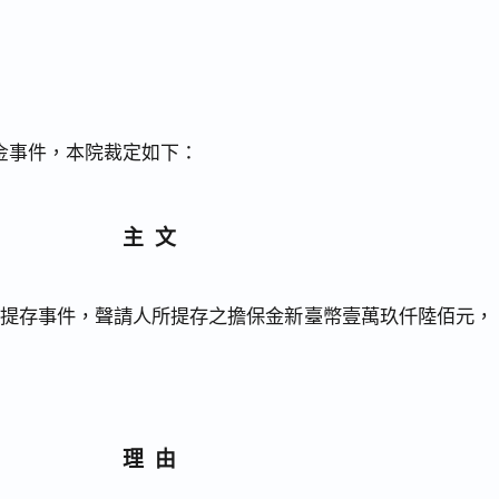
金事件，本院裁定如下：
主文
5號提存事件，聲請人所提存之擔保金新臺幣壹萬玖仟陸佰元，
理由