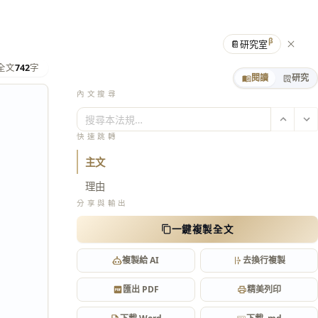
β
📔
研究室
全文
742
字
閱讀
研究
內文搜尋
搜尋本法規…
快速跳轉
主文
理由
分享與輸出
一鍵複製全文
複製給 AI
去換行複製
匯出 PDF
精美列印