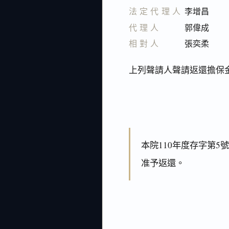
法定代理人
李增昌
代理人
郭偉成
相對人
張奕柔
上列聲請人聲請返還擔保
本院110年度存字第
准予返還。