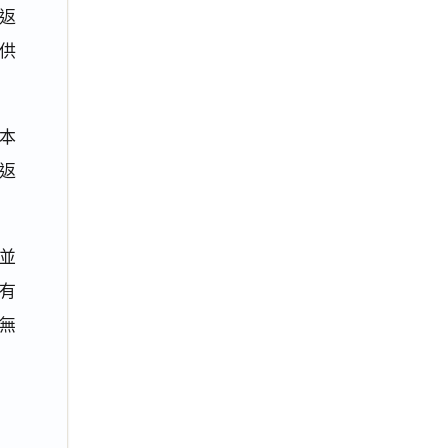
返
供
本
返
，並
有
無