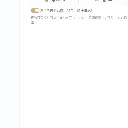
下載 Word
下載 .md
列印含信箋底紋（關閉＝純淨白底）
複製可直接貼到 Word、AI 工具；PDF 由列印視窗「另存為 PDF」輸
出。
匯出 PDF