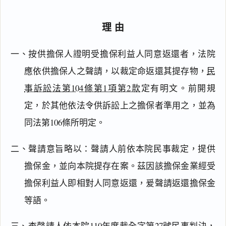
理由
一、按供擔保人證明受擔保利益人同意返還者，法院
應依供擔保人之聲請，以裁定命返還其提存物，
民
事訴訟法第104條第1項第2款
定有明文。前開規
定，於其他依法令供訴訟上之擔保者準用之，並為
同法第106條所明定。
二、聲請意旨略以：聲請人前依本院民事裁定，提供
擔保金，並向本院提存在案。茲因該擔保金業經受
閱讀
研究
擔保利益人即相對人同意返還，爰聲請返還擔保金
等語。
搜尋本
三、查聲請人依本院110年度裁全字第27號民事判決，