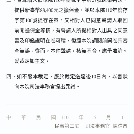
提供新臺幣88,400元之擔保金，並以本院110年度存
字第106號提存在案。又相對人已同意聲請人取回
主
前開擔保金等情，有聲請人所提相對人出具之同意
文
書及印鑑證明在卷可稽，復經本院調閱前開卷宗審
理
由
查無誤。從而，本件聲請，核無不合，應予准許。
爰裁定如主文。
四、如不服本裁定，應於裁定送達後10日內，以書狀
向本院司法事務官提出異議。
一
鍵
複
製
全
文
中　　華　　民　　國　110　　年　　5　　月　　11　
                  民事第三庭    司法事務官  陳信昌
複製給 AI
去換行複製