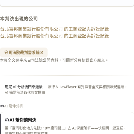
匯出 PDF
精美列印
本判決出現的公司
下載 Word
下載 .md
台北富邦商業銀行股份有限公司 的工商登記與訴訟紀錄
列印
台北富邦商業銀行股份有限公司 的工商登記與訴訟紀錄
含信
箋底
紋
（關
司法院裁判書系統
閉＝
本頁全文逐字來自司法院公開資料，可開新分頁核對官方原文。
純淨
白
底）
用完 AI 分析後回來繼續
— 法律人 LawPlayer 有判決書全文與相關法規連結，
AI 摘要無法取代原文閱讀
AI 延伸分析
AI 幫你讀判決
帶「臺灣彰化地方法院110年度司聲…」去 AI 深度解析——快速問一鍵直送，
或帶完整內容讓回答更精準