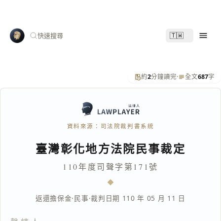
🇹🇼
快速搜尋
約
2
分鐘讀完
·
全文
687
字
資料來源：司法院裁判書系統
臺灣彰化地方法院民事裁定
110年度司聲字第171號
返還擔保金
·
民事
·
裁判日期 110 年 05 月 11 日