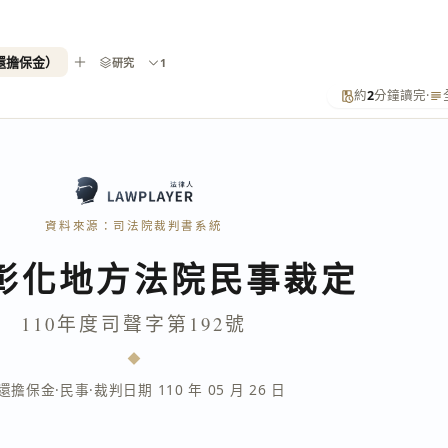
返還擔保金）
研究
1
約
2
分鐘讀完
·
資料來源：司法院裁判書系統
彰化地方法院民事裁定
110年度司聲字第192號
還擔保金
·
民事
·
裁判日期 110 年 05 月 26 日