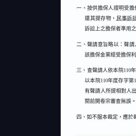
一、按供擔保人證明受擔
還其提存物，
民事訴訟
訴訟上之擔保者準用之
二、聲請意旨略以：聲請
該擔保金業經受擔保
三、查聲請人依本院110年
以本院110年度存字
有聲請人所提相對人
閱前開卷宗審查無誤
四、如不服本裁定，應於