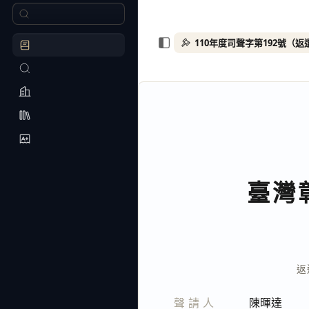
110年度司聲字第192號（
臺灣
返
聲請人
陳暉達