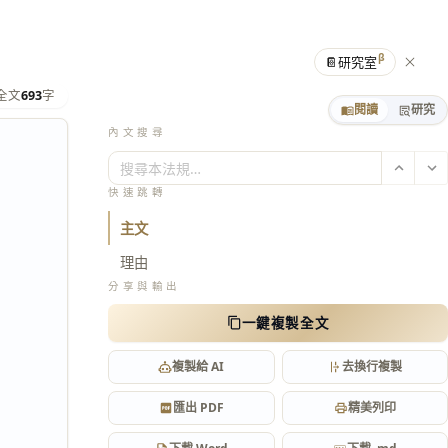
β
📔
研究室
全文
693
字
閱讀
研究
內文搜尋
搜尋本法規…
快速跳轉
主文
理由
分享與輸出
一鍵複製全文
複製給 AI
去換行複製
匯出 PDF
精美列印