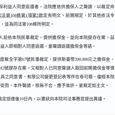
保利益人同意返還者，法院應依供擔保人之聲請，以裁定命
法第104條第1項第2款
定有明文。前開規定，於其他依法令
，並為同法第106條所明定。
人前依本院民事裁定，提供擔保金，並向本院提存在案。茲
利益人即相對人同意返還，爰聲請返還擔保金等語。
度裁全字第67號民事裁定，提供新臺幣200,000元之擔保金
第182號提存在案。又相對人已同意聲請人取回前開擔保金等情
出具之同意書、有限公司變更登記表等件在卷可稽，復經本院
。從而，本件聲請，核無不合，應予准許。爰裁定如主文。
裁定送達後10日內，以書狀向本院司法事務官提出異議。