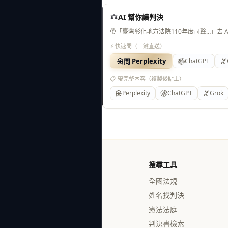
AI 幫你讀判決
帶「臺灣彰化地方法院110年度司聲…」去 
⚡ 快速問（一鍵直送）
問 Perplexity
ChatGPT
📋 帶完整內容（複製後貼上）
Perplexity
ChatGPT
Grok
搜尋工具
全國法規
姓名找判決
憲法法庭
判決書檢索