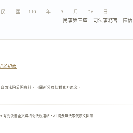
民　　國  　110　　年　　5　　月　　26　　日
                  民事第三庭    司法事務官　陳
訴訟紀錄
來自司法院公開資料，可開新分頁核對官方原文。
layer 有判決書全文與相關法規連結，AI 摘要無法取代原文閱讀