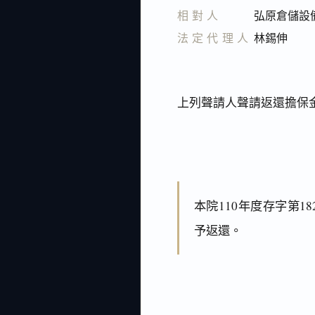
相對人
弘原倉儲設
法定代理人
林錫伸
上列聲請人聲請返還擔保
本院110年度存字第
予返還。