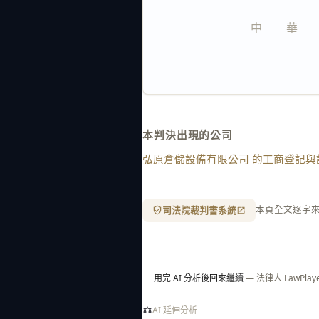
中　　華　　
本判決出現的公司
弘原倉儲設備有限公司 的工商登記與
司法院裁判書系統
本頁全文逐字
用完 AI 分析後回來繼續
— 法律人 LawP
AI 延伸分析