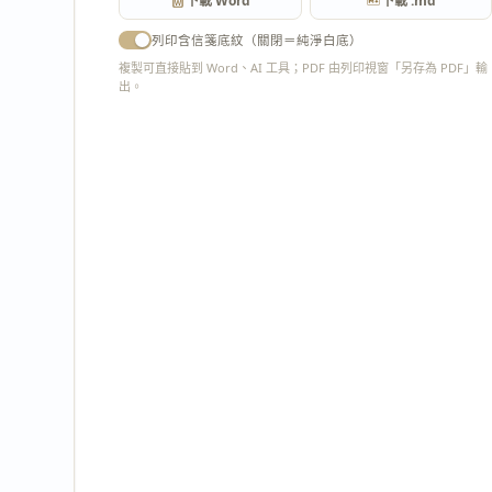
下載 Word
下載 .md
列印含信箋底紋（關閉＝純淨白底）
複製可直接貼到 Word、AI 工具；PDF 由列印視窗「另存為 PDF」輸
出。
匯出 PDF