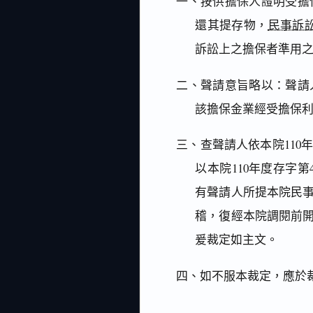
一、按供擔保人證明受擔
還其提存物，
民事訴訟
訴訟上之擔保者準用之
二、聲請意旨略以：聲請
該擔保金業經受擔保
三、查聲請人依本院110年
以本院110年度存字
有聲請人所提本院民
稽，復經本院調閱前
爰裁定如主文。
四、如不服本裁定，應於