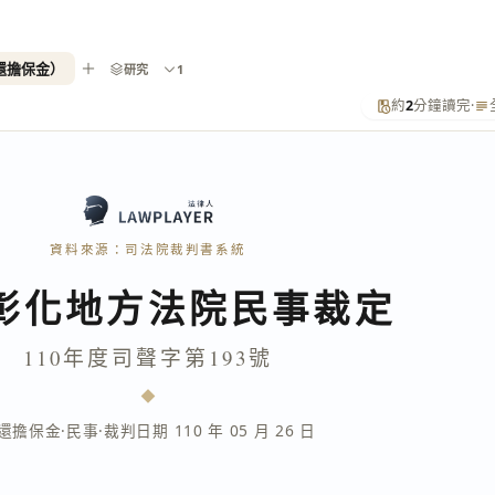
返還擔保金）
研究
1
約
2
分鐘讀完
·
資料來源：司法院裁判書系統
彰化地方法院民事裁定
110年度司聲字第193號
還擔保金
·
民事
·
裁判日期 110 年 05 月 26 日