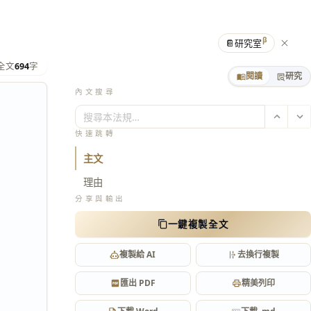
β
📔
研究室
全文
694
字
閱讀
研究
內文搜尋
搜尋本法規…
快速跳轉
主文
理由
分享與輸出
一鍵複製全文
複製給 AI
去換行複製
匯出 PDF
精美列印