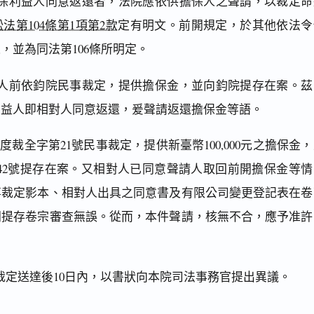
保利益人同意返還者，法院應依供擔保人之聲請，以裁定命
法第104條第1項第2款
定有明文。前開規定，於其他依法令
，並為同法第106條所明定。
人前依鈞院民事裁定，提供擔保金，並向鈞院提存在案。茲
利益人即相對人同意返還，爰聲請返還擔保金等語。
度裁全字第21號民事裁定，提供新臺幣100,000元之擔保金
第42號提存在案。又相對人已同意聲請人取回前開擔保金等情
事裁定影本、相對人出具之同意書及有限公司變更登記表在卷
開提存卷宗審查無誤。從而，本件聲請，核無不合，應予准許
裁定送達後10日內，以書狀向本院司法事務官提出異議。