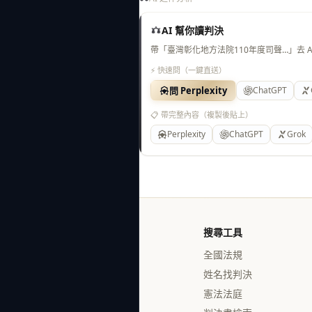
AI 幫你讀判決
帶「臺灣彰化地方法院110年度司聲…」去 
⚡ 快速問（一鍵直送）
問 Perplexity
ChatGPT
📋 帶完整內容（複製後貼上）
Perplexity
ChatGPT
Grok
搜尋工具
全國法規
姓名找判決
憲法法庭