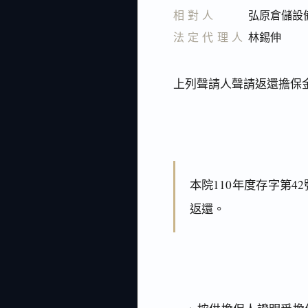
相對人
弘原倉儲設
法定代理人
林錫伸
上列聲請人聲請返還擔保
本院110年度存字第
返還。