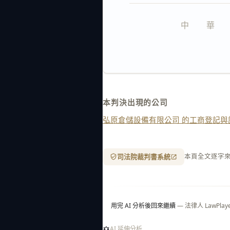
中　　華　　
本判決出現的公司
弘原倉儲設備有限公司 的工商登記與
司法院裁判書系統
本頁全文逐字
用完 AI 分析後回來繼續
— 法律人 LawP
AI 延伸分析