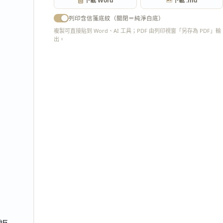
下載 Word
下載 .md
列印含信箋底紋（關閉＝純淨白底）
複製可直接貼到 Word、AI 工具；PDF 由列印視窗「另存為 PDF」輸
出。
匯出 PDF