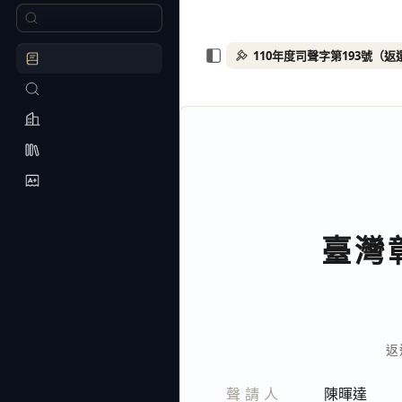
110年度司聲字第193號（
臺灣
返
聲請人
陳暉達