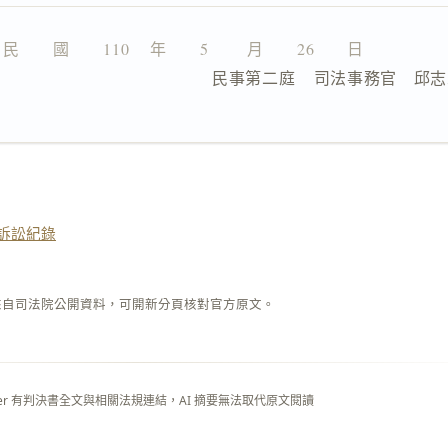
民　　國　　110 　年　　5 　　月　　26　　日
                  民事第二庭    司法事務官　邱
訴訟紀錄
來自司法院公開資料，可開新分頁核對官方原文。
layer 有判決書全文與相關法規連結，AI 摘要無法取代原文閱讀