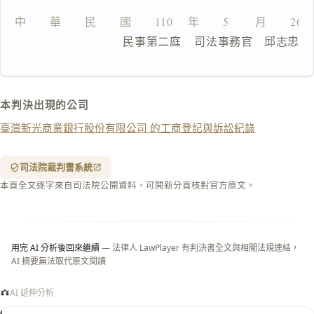
文
中　　華　　民　　國　　110 　年　　5 　　月　　26
複製給 AI
去換行複製
                  民事第二庭    司法事務官　邱志忠
匯出 PDF
精美列印
下載 Word
下載 .md
本判決出現的公司
列印
臺灣新光商業銀行股份有限公司 的工商登記與訴訟紀錄
含信
箋底
紋
（關
司法院裁判書系統
閉＝
本頁全文逐字來自司法院公開資料，可開新分頁核對官方原文。
純淨
白
底）
用完 AI 分析後回來繼續
— 法律人 LawPlayer 有判決書全文與相關法規連結，
AI 摘要無法取代原文閱讀
AI 延伸分析