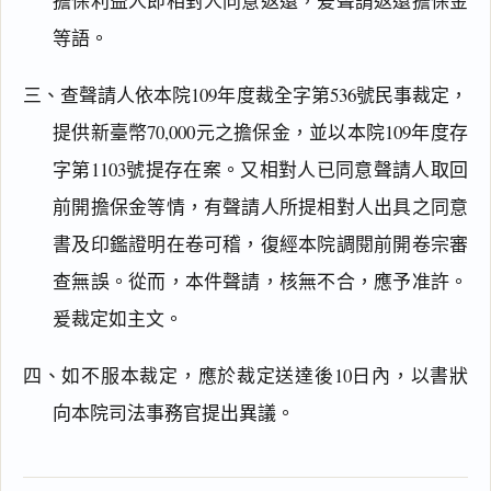
擔保利益人即相對人同意返還，爰聲請返還擔保金
等語。
搜尋本
三、查聲請人依本院109年度裁全字第536號民事裁定，
提供新臺幣70,000元之擔保金，並以本院109年度存
字第1103號提存在案。又相對人已同意聲請人取回
主
文
前開擔保金等情，有聲請人所提相對人出具之同意
理
書及印鑑證明在卷可稽，復經本院調閱前開卷宗審
由
查無誤。從而，本件聲請，核無不合，應予准許。
爰裁定如主文。
四、如不服本裁定，應於裁定送達後10日內，以書狀
一
鍵
向本院司法事務官提出異議。
複
製
全