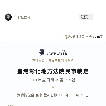
🇹🇼
快速搜尋
約
2
分鐘讀完
·
全文
716
字
資料來源：司法院裁判書系統
臺灣彰化地方法院民事裁定
110年度司聲字第195號
返還擔保金
·
民事
·
裁判日期 110 年 05 月 26 日