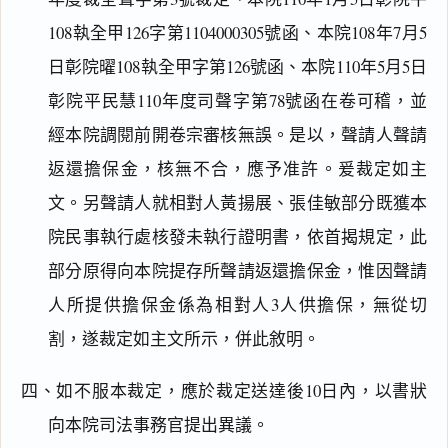
閱讀
研究
108執全甲126字第1104000305號函、本院108年7月5
日彰院曜108執全甲字第126號函、本院110年5月5日
彰院平民慧110年度司聲字第78號函在卷可稽，並
搜尋本
經本院調閱前開卷宗審核無誤。是以，聲請人聲請
返還擔保金，核無不合，應予准許。爰裁定如主
文。另聲請人就相對人黃揚展、張佳敏部分既獲本
主
院民事執行處核發未執行證明書，依首揭規定，此
文
部分原得向本院提存所聲請返還擔保金，惟因聲請
理
由
人所提供擔保金係為相對人3人供擔保，無從切
割，遂裁定如主文所示，併此敘明。
四、如不服本裁定，應於裁定送達後10日內，以書狀
向本院司法事務官提出異議。
一
鍵