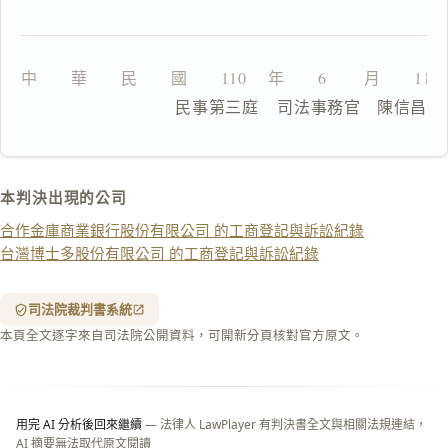
複
製
全
文
中　　華　　民　　國　　110 　年　　6 　　月　　11
                  民事第三庭    司法事務官　陳信昌
複製給 AI
去換行複製
匯出 PDF
精美列印
本判決出現的公司
下載 Word
下載 .md
合作金庫商業銀行股份有限公司 的工商登記與訴訟紀錄
列印
台灣博士多股份有限公司 的工商登記與訴訟紀錄
含信
箋底
紋
（關
司法院裁判書系統
閉＝
本頁全文逐字來自司法院公開資料，可開新分頁核對官方原文。
純淨
白
底）
用完 AI 分析後回來繼續
— 法律人 LawPlayer 有判決書全文與相關法規連結，
AI 摘要無法取代原文閱讀