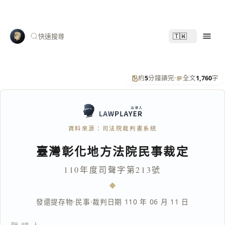
🇹🇼
快速搜尋
約
5
分鐘讀完
·
全文
1,760
字
資料來源：司法院裁判書系統
臺灣彰化地方法院民事裁定
110年度司聲字第213號
發還提存物
·
民事
·
裁判日期 110 年 06 月 11 日