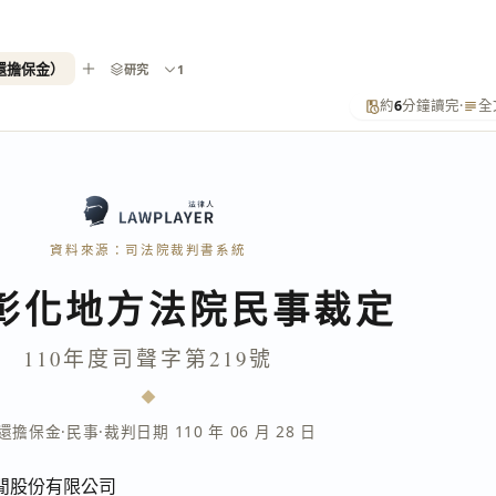
返還擔保金）
研究
1
約
6
分鐘讀完
·
全
資料來源：司法院裁判書系統
彰化地方法院民事裁定
110年度司聲字第219號
還擔保金
·
民事
·
裁判日期 110 年 06 月 28 日
閒股份有限公司