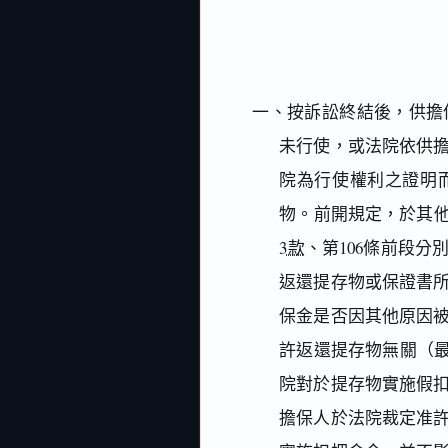
一、按訴訟終結後，供擔
未行使，或法院依供
院為行使權利之證明
物。前開規定，於其
3款
、第106條前段分
返還提存物或保證書
保金是否因其他原因
許返還提存物無關（最
院對於提存物實施假
擔保人於法院裁定准