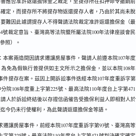
影響應否准許返還擔保金之裁定，至提存所在扣押命令撤銷前
已確定，而提存所不將提存物返還提存人者，乃由於其尚未脫
，要難因此遽謂提存人不得聲請法院裁定准許返還擔保金（最
484號裁定意旨、臺灣高等法院暨所屬法院100年法律座談會
果參照）。
：本案兩造間因請求遷讓房屋事件，聲請人前遵本院107年度
，為免為假執行曾提供如主文所示之擔保金，並以本院108年
存事件提存在案。茲因上開訴訟事件迭經本院107年度重訴字第
院108年度重上字第225號、最高法院110年度台上字第47
請人於訴訟終結後以存證信函催告受擔保利益人即相對人於2
人迄今仍未行使權利，為此聲請返還擔保金等語。
遷讓房屋事件，前經本院107年度重訴字第93號、臺灣高等
上字第225號、最高法院110年度台上字第471號判決確定確