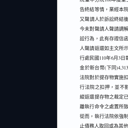
告終結等情，業經本
又聲請人於訴訟終結後
今未對聲請人聲請調
訟行為，此有存證信
人聲請返還如主文所
行處民國110年6月3
金於新台幣(下同)4,
法院對於提存物實施
行法院之扣押，並不
縱返還提存物之裁定
離執行命令之處置所
從而，執行法院依強
止債務人取回或為其