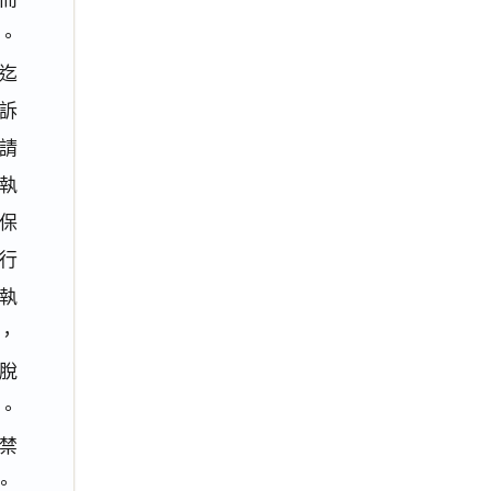
。
迄
訴
請
執
擔保
執行
執
，
脫
。
禁
。