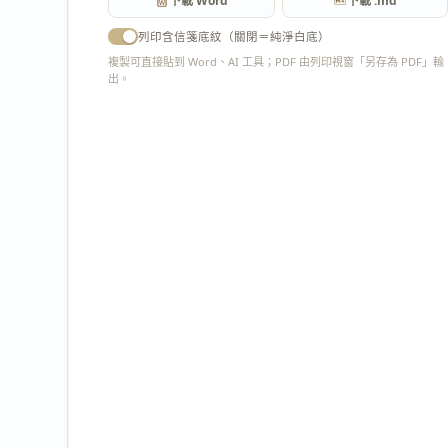
下載 Word
下載 .md
列印含信箋底紋（關閉＝純淨白底）
複製可直接貼到 Word、AI 工具；PDF 由列印視窗「另存為 PDF」輸
出。
匯出 PDF