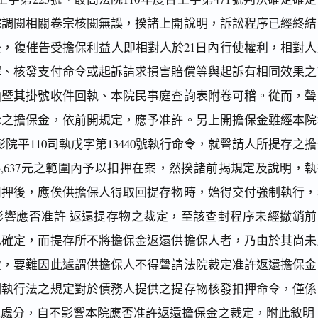
院調閱相關卷宗核閱無誤，揆諸上開說明，訴訟程序已經終結
，復催告受擔保利益人即相對人於21日內行使權利，相對人
解、核發支付命令或起訴請求損害賠償等與起訴有相同效果之
函暨其掛號收件回執、本院民事庭查詢表附卷可稽。從而，聲
示之擔保金，依前開規定，應予准許。另上開擔保金雖經本院
日彰院平110司執戊字第13440號執行命令，就聲請人所提存之
313,637元之範圍內予以扣押在案，然揆諸前揭規定及說明，
扣押後，應俟供擔保人得取回提存物時，始得交付強制執行，
影響應否准許 返還提存物之裁定，至該查封程序未經撤銷前
已確定，而提存所不將擔保金返還供擔保人者，乃由於其尚未
致，要難因此遽謂供擔保人不得聲請法院裁定准許返還擔保金
制執行法之規定對於債務人提供之提存物核發扣押命令，僅係
他處分，自不影響本院應否准許返還擔保金之裁定，附此敘明