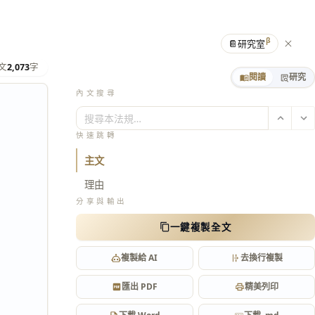
β
📔
研究室
文
2,073
字
閱讀
研究
內文搜尋
搜尋本法規…
快速跳轉
主文
理由
分享與輸出
一鍵複製全文
複製給 AI
去換行複製
匯出 PDF
精美列印