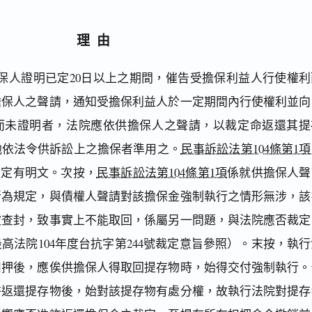
理由
保人證明已定20日以上之期間，催告受擔保利益人行使權利
擔保人之聲請，通知受擔保利益人於一定期間內行使權利並向
而未證明者，法院應依供擔保人之聲請，以裁定命返還其提
他依法令供訴訟上之擔保者準用之。
民事訴訟法第104條第1
別定有明文。次按，
民事訴訟法第104條第1項
係就供擔保人聲
所為規定，與債權人聲請對該擔保金強制執行之情形無涉，該
被查封，致事實上不能取回，係屬另一問題，與法院應否裁定
高法院104年度台抗字第244號裁定意旨參照）。末按，執行
扣押後，應俟供擔保人得取回提存物時，始得交付強制執行。
許返還提存物後，始對該提存物有處分權，故執行法院對提存