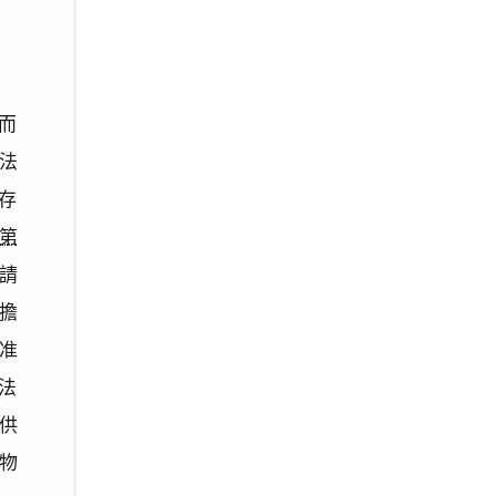
而
法
存
項第
請
擔
准
法
供
物