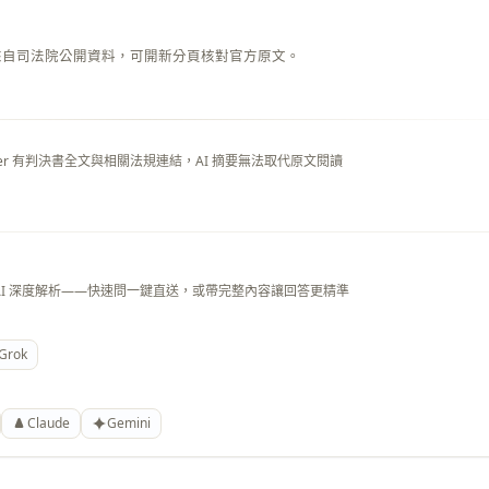
來自司法院公開資料，可開新分頁核對官方原文。
layer 有判決書全文與相關法規連結，AI 摘要無法取代原文閱讀
AI 深度解析——快速問一鍵直送，或帶完整內容讓回答更精準
Grok
Claude
Gemini