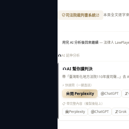
司法院裁判書系統
本頁全文逐字
用完 AI 分析後回來繼續
— 法律人 LawP
AI 延伸分析
AI 幫你讀判決
帶「臺灣彰化地方法院110年度司聲…」去 
⚡ 快速問（一鍵直送）
問 Perplexity
ChatGPT
📋 帶完整內容（複製後貼上）
Perplexity
ChatGPT
Grok