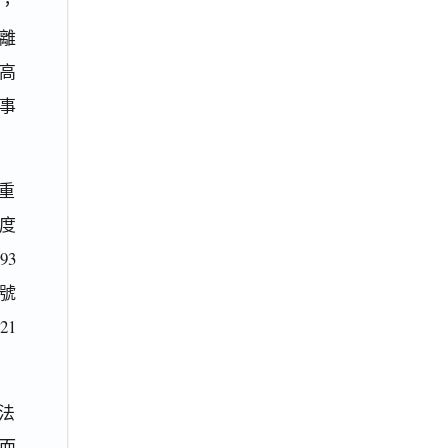
，
離
高
民事
重
度
93
1號
1
法
定而