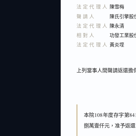
法定代理人
陳雪梅
聲請人
陳氏引擎股
法定代理人
陳永清
相對人
功發工業股
法定代理人
黃炎垤
上列當事人間聲請返還擔
本院108年度存字第
捌萬壹仟元，准予返還