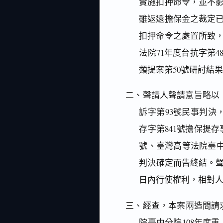
實施扣押命令，並不
雖返還擔保金之裁定
扣押命令之處置所致
法院71年度台抗字第
類提案第50號研討結
二、聲請人聲請意旨略以
訴字第93號民事判決
存字第841號擔保提
號、臺灣高等法院臺中分
判決確定而告終結。聲
日內行使權利，相對
三、經查，本案兩造間請求
院臺中分院108年度重