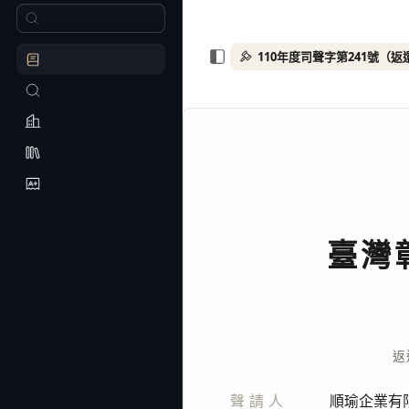
110年度司聲字第241號（
臺灣
返
聲請人
順瑜企業有