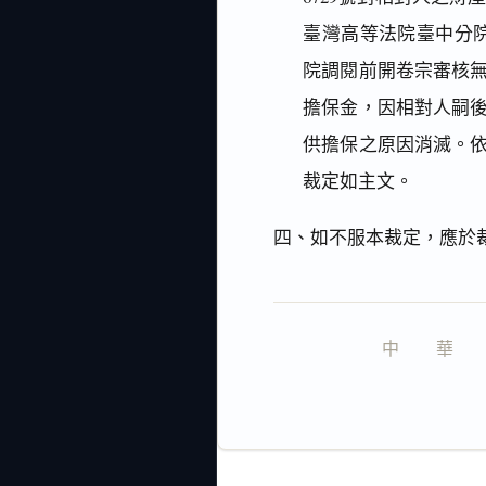
臺灣高等法院臺中分院
院調閱前開卷宗審核
擔保金，因相對人嗣
供擔保之原因消滅。
裁定如主文。
四、如不服本裁定，應於
中　　華　　