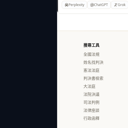
Perplexity
ChatGPT
Grok
搜尋工具
全國法規
姓名找判決
憲法法庭
判決書檢索
大法庭
法院決議
司法判例
法律座談
行政函釋