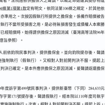
滅者，法院應依供擔保人之聲請，以裁定命返還其提存物或
4條第1項第1款
定有明文，依同法第106條之規定，於其他依
，亦準用之。次按因假執行所提供之擔保金，係備作賠償被告
假執行不當所受損害之用，是必待無損害發生或債權人本案勝
已經賠償時，始得謂供擔保之原因消滅（臺灣高等法院96年
定意旨參照）。
人前依鈞院民事判決，提供擔保金，並向鈞院提存後，聲請
施強制執行（假執行）。又相對人對前開判決不服，提起上
該判決已確定。是本件應供擔保之原因消滅，爰聲請返還擔保
年度訴字第499號民事判決，提供新臺幣（下同）284,633
度存字第171號提存後，聲請假執行，經本院以110年度司執
財產實施強制執行。次查，相對人對前開判決不服，提起上訴，