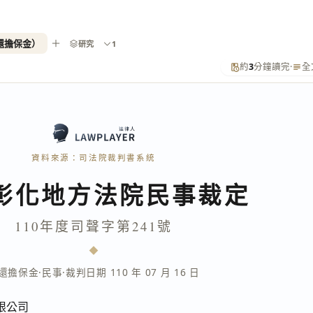
返還擔保金）
研究
1
約
3
分鐘讀完
·
全
資料來源：司法院裁判書系統
彰化地方法院民事裁定
110年度司聲字第241號
還擔保金
·
民事
·
裁判日期 110 年 07 月 16 日
限公司