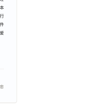
本
行
件
爰
志忠