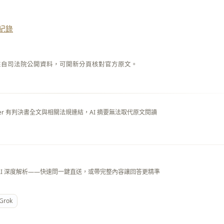
紀錄
來自司法院公開資料，可開新分頁核對官方原文。
layer 有判決書全文與相關法規連結，AI 摘要無法取代原文閱讀
AI 深度解析——快速問一鍵直送，或帶完整內容讓回答更精準
Grok