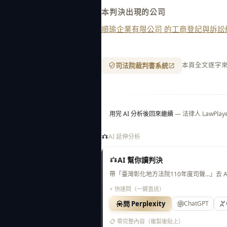
本判決出現的公司
順瑜企業有限公司 的工商登記與訴訟
司法院裁判書系統
本頁全文逐字
用完 AI 分析後回來繼續
— 法律人 LawP
AI 延伸分析
AI 幫你讀判決
帶「臺灣彰化地方法院110年度司聲…」去 
⚡ 快速問（一鍵直送）
問 Perplexity
ChatGPT
📋 帶完整內容（複製後貼上）