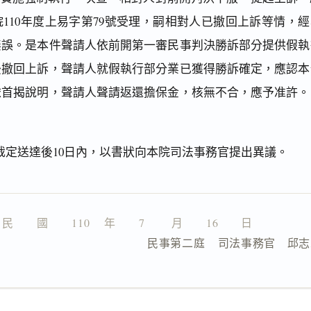
110年度上易字第79號受理，嗣相對人已撤回上訴等情，經
無誤。是本件聲請人依前開第一審民事判決勝訴部分提供假執
後撤回上訴，聲請人就假執行部分業已獲得勝訴確定，應認本
依首揭說明，聲請人聲請返還擔保金，核無不合，應予准許。
裁定送達後10日內，以書狀向本院司法事務官提出異議。
民　　國　　110 　年　　7 　　月　　16　　日
                  民事第二庭    司法事務官　邱