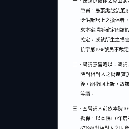
一、按應供擔保之原因消
證書，
民事訴訟法第10
令供訴訟上之擔保者
來本案勝訴確定因該
確定，或就所生之損害
抗字第1936號民事裁
二、聲請意旨略以：聲請
院對相對人之財產實
後，嗣撤回上訴，故
等語。
三、查聲請人前依本院109
擔保，以本院110年
6729號對相對人之