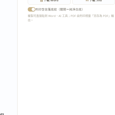
下載 Word
下載 .md
列印含信箋底紋（關閉＝純淨白底）
複製可直接貼到 Word、AI 工具；PDF 由列印視窗「另存為 PDF」輸
出。
匯出 PDF