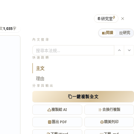
β
📔
研究室
文
1,035
字
閱讀
研究
內文搜尋
搜尋本法規…
快速跳轉
主文
理由
分享與輸出
一鍵複製全文
複製給 AI
去換行複製
匯出 PDF
精美列印