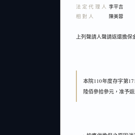
法定代理人
李平吉
相對人
陳美蓉
上列聲請人聲請返還擔保
本院110年度存字第
陸佰參拾參元，准予返