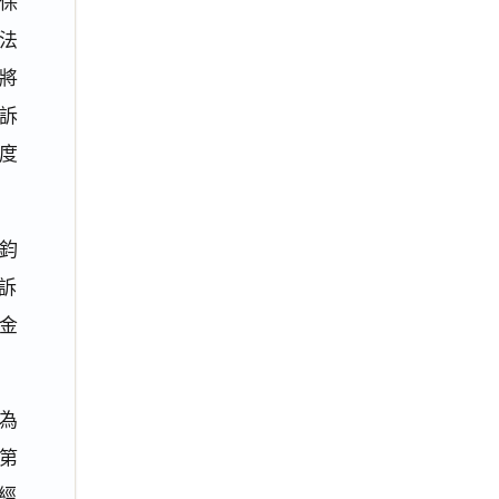
保
法
將
訴
度
鈞
訴
金
元為
字第
經